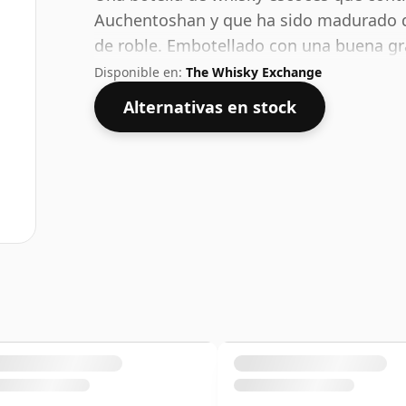
Auchentoshan y que ha sido madurado d
de roble. Embotellado con una buena gr
presenta en una botella de 70 cl.
Disponible en:
The Whisky Exchange
Alternativas en stock