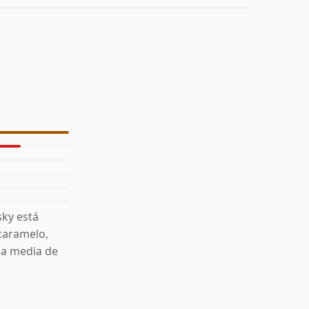
ky está
 caramelo,
la media de