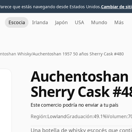
Parece que estás navegando desde Estados Unidos.
Cambiar de sit
Escocia
Irlanda
Japón
USA
Mundo
Más
ntoshan Whisky
/
Auchentoshan 1957 50 años Sherry Cask #480
Auchentoshan 
Sherry Cask #4
Este comercio podría no enviar a tu país
Región:
Lowland
Graduación:
49.1%
Volumen:
7
Una botella de whisky escocés que conti