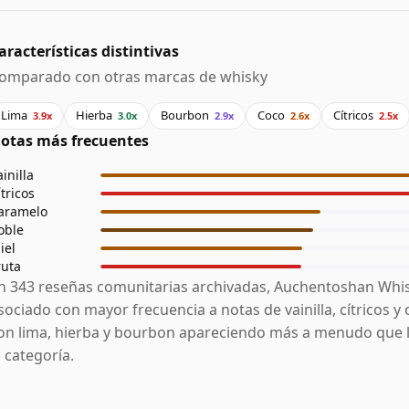
aracterísticas distintivas
omparado con otras marcas de whisky
Lima
Hierba
Bourbon
Coco
Cítricos
3.9x
3.0x
2.9x
2.6x
2.5x
otas más frecuentes
ainilla
ítricos
aramelo
oble
iel
ruta
n 343 reseñas comunitarias archivadas, Auchentoshan Whis
sociado con mayor frecuencia a notas de vainilla, cítricos y
on lima, hierba y bourbon apareciendo más a menudo que 
a categoría.