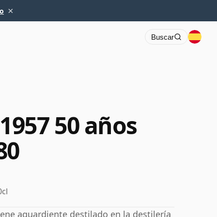
×
io
Buscar
1957 50 años
80
0cl
ene aguardiente destilado en la destilería