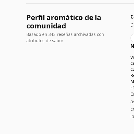
Perfil aromático de la
C
comunidad
C
Basado en 343 reseñas archivadas con
atributos de sabor
N
V
C
C
R
M
F
E
a
c
l