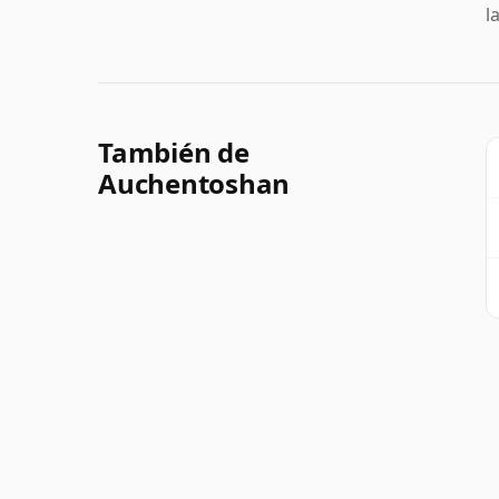
l
También de
Auchentoshan