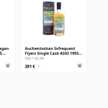
agan
Auchentoshan Infrequent
5
Flyers Single Cask #243 1993
26 años
70cl • 42.2%
291 €
?