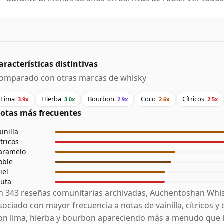
aracterísticas distintivas
omparado con otras marcas de whisky
Lima
Hierba
Bourbon
Coco
Cítricos
3.9x
3.0x
2.9x
2.6x
2.5x
otas más frecuentes
ainilla
ítricos
aramelo
oble
iel
ruta
n 343 reseñas comunitarias archivadas, Auchentoshan Whis
sociado con mayor frecuencia a notas de vainilla, cítricos y
on lima, hierba y bourbon apareciendo más a menudo que 