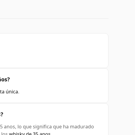
ños?
ta única
.
s?
5 anos, lo que significa que ha madurado
 los
whisky de 35 anos
.