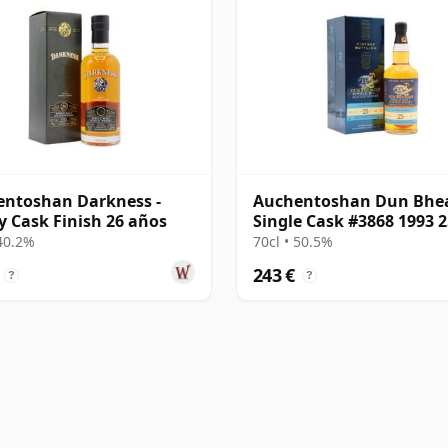
ntoshan Darkness -
Auchentoshan Dun Bhe
y Cask Finish 26 años
Single Cask #3868 1993 2
años
 40.2%
70cl • 50.5%
243 €
?
?