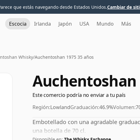
Parece que estás navegando desde Estados Unidos.
Cambiar de sit
Escocia
Irlanda
Japón
USA
Mundo
Más
ntoshan Whisky
/
Auchentoshan 1975 35 años
Auchentoshan 
Este comercio podría no enviar a tu país
Región:
Lowland
Graduación:
46.9%
Volumen:
7
Embotellado con una agradable graduaci
una botella de 70 cl.
Disponible en:
The Whisky Exchange