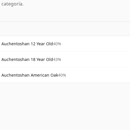
a categoría.
Auchentoshan 12 Year Old
40%
Auchentoshan 18 Year Old
43%
Auchentoshan American Oak
40%