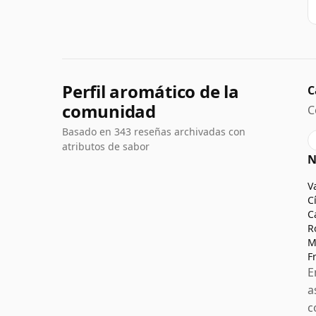
Perfil aromático de la
C
comunidad
C
Basado en 343 reseñas archivadas con
atributos de sabor
N
V
C
C
R
M
F
E
a
c