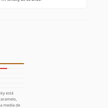
ky está
 caramelo,
la media de