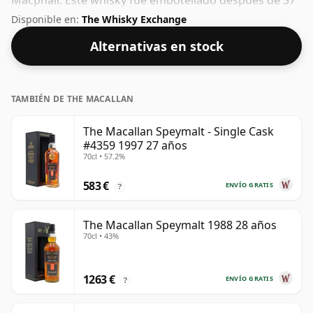
Macphail. Este whisky fue embotellado después de 37
años de maduración. Con un volumen de 43% ABV,
Disponible en:
The Whisky Exchange
este whisky se embotella con una concentración
Alternativas en stock
óptima para beber. Se disfruta solo o con una gota de
agua.
TAMBIÉN DE THE MACALLAN
The Macallan Speymalt - Single Cask
#4359 1997 27 años
70cl • 57.2%
583 €
ENVÍO GRATIS
?
The Macallan Speymalt 1988 28 años
70cl • 43%
1263 €
ENVÍO GRATIS
?