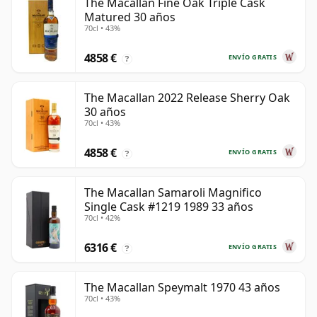
The Macallan Fine Oak Triple Cask
Matured 30 años
70cl • 43%
4858 €
ENVÍO GRATIS
?
The Macallan 2022 Release Sherry Oak
30 años
70cl • 43%
4858 €
ENVÍO GRATIS
?
The Macallan Samaroli Magnifico
Single Cask #1219 1989 33 años
70cl • 42%
6316 €
ENVÍO GRATIS
?
The Macallan Speymalt 1970 43 años
70cl • 43%