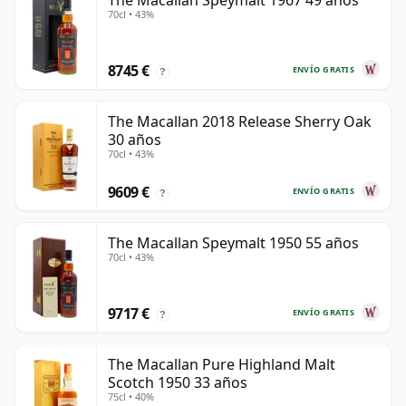
The Macallan Speymalt 1967 49 años
70cl • 43%
8745 €
ENVÍO GRATIS
?
The Macallan 2018 Release Sherry Oak
30 años
70cl • 43%
9609 €
ENVÍO GRATIS
?
The Macallan Speymalt 1950 55 años
70cl • 43%
9717 €
ENVÍO GRATIS
?
The Macallan Pure Highland Malt
Scotch 1950 33 años
75cl • 40%