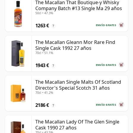
The Macallan That Boutique-y Whisky
Company Batch #13 Single Ma 29 años
50cl • 47.3%
1263 €
ENVÍO GRATIS
?
The Macallan Gleann Mor Rare Find
Single Cask 1992 27 años
70cl • 51.1%
1943 €
ENVÍO GRATIS
?
The Macallan Single Malts Of Scotland
Director's Special Scotch 31 años
70cl • 41.2%
2186 €
ENVÍO GRATIS
?
The Macallan Lady Of The Glen Single
Cask 1990 27 años
70cl • 43.5%