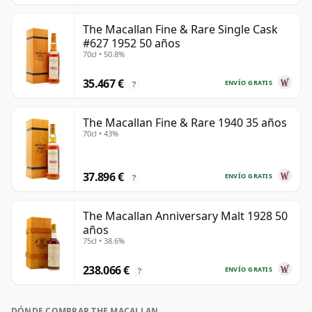
The Macallan Fine & Rare Single Cask
#627 1952 50 años
70cl • 50.8%
35.467 €
ENVÍO GRATIS
?
The Macallan Fine & Rare 1940 35 años
70cl • 43%
37.896 €
ENVÍO GRATIS
?
The Macallan Anniversary Malt 1928 50
años
75cl • 38.6%
238.066 €
ENVÍO GRATIS
?
DÓNDE COMPRAR THE MACALLAN