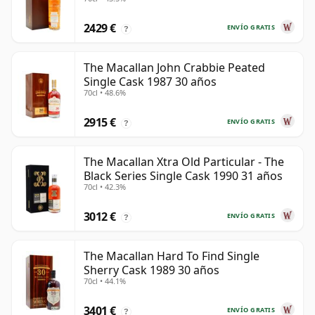
2429 €
ENVÍO GRATIS
?
The Macallan John Crabbie Peated
Single Cask 1987 30 años
70cl • 48.6%
2915 €
ENVÍO GRATIS
?
The Macallan Xtra Old Particular - The
Black Series Single Cask 1990 31 años
70cl • 42.3%
3012 €
ENVÍO GRATIS
?
The Macallan Hard To Find Single
Sherry Cask 1989 30 años
70cl • 44.1%
3401 €
ENVÍO GRATIS
?