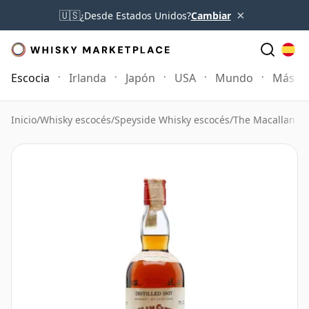
×
🇺🇸
¿Desde Estados Unidos?
Cambiar
Escocia
Irlanda
Japón
USA
Mundo
Más
Inicio
/
Whisky escocés
/
Speyside Whisky escocés
/
The Macallan W