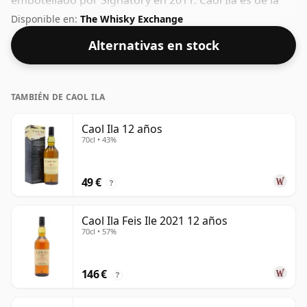
embotellado por Signatory en 2011. Caol Ila es de la
región de Islay en Escocia. Muchos consideran que el
Disponible en:
The Whisky Exchange
46% es un buen ABV para experimentar la "sensación
Alternativas en stock
en boca" y el sabor pleno del whisky.
TAMBIÉN DE CAOL ILA
Caol Ila 12 años
70cl • 43%
49 €
?
Caol Ila Feis Ile 2021 12 años
70cl • 57%
146 €
?