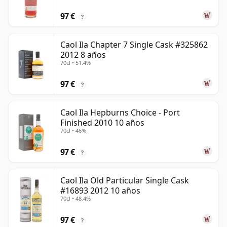
97 €
?
Caol Ila Chapter 7 Single Cask #325862
2012 8 años
70cl • 51.4%
97 €
?
Caol Ila Hepburns Choice - Port
Finished 2010 10 años
70cl • 46%
97 €
?
Caol Ila Old Particular Single Cask
#16893 2012 10 años
70cl • 48.4%
97 €
?