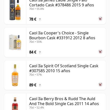
Caol Ila James Eadie Single Palo
Cortado Cask #378486 2015 9 años
70cl • 55.8%
78 €
?
Caol Ila Cooper's Choice - Single
Bourbon Cask #331912 2012 8 años
70cl • 55%
84 €
?
Caol Ila Spirit Of Scotland Single Cask
#307585 2010 15 años
70cl • 57%
89 €
?
Caol Ila Berry Bros & Rudd The Auld
And The Bold Single Cas 2011 14 años
70cl • 52.4%