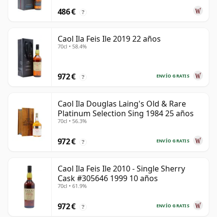
486 €
?
Caol Ila Feis Ile 2019 22 años
70cl • 58.4%
972 €
ENVÍO GRATIS
?
Caol Ila Douglas Laing's Old & Rare
Platinum Selection Sing 1984 25 años
70cl • 56.3%
972 €
ENVÍO GRATIS
?
Caol Ila Feis Ile 2010 - Single Sherry
Cask #305646 1999 10 años
70cl • 61.9%
972 €
ENVÍO GRATIS
?