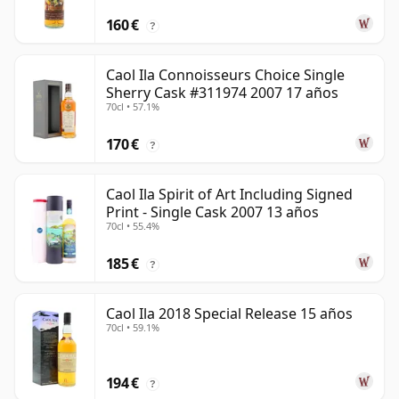
160 €
?
Caol Ila Connoisseurs Choice Single
Sherry Cask #311974 2007 17 años
70cl • 57.1%
170 €
?
Caol Ila Spirit of Art Including Signed
Print - Single Cask 2007 13 años
70cl • 55.4%
185 €
?
Caol Ila 2018 Special Release 15 años
70cl • 59.1%
194 €
?