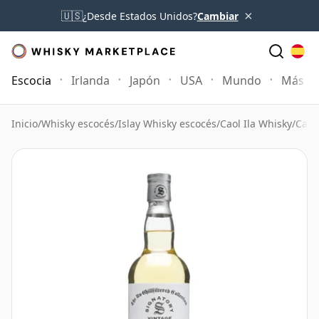
×
🇺🇸
¿Desde Estados Unidos?
Cambiar
Escocia
Irlanda
Japón
USA
Mundo
Más
Inicio
/
Whisky escocés
/
Islay Whisky escocés
/
Caol Ila Whisky
/
Caol