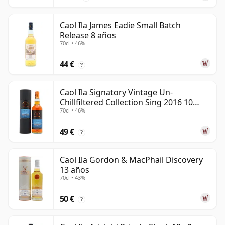
Caol Ila James Eadie Small Batch
Release 8 años
70cl • 46%
44 €
?
Caol Ila Signatory Vintage Un-
Chillfiltered Collection Sing 2016 10
70cl • 46%
años
49 €
?
Caol Ila Gordon & MacPhail Discovery
13 años
70cl • 43%
50 €
?