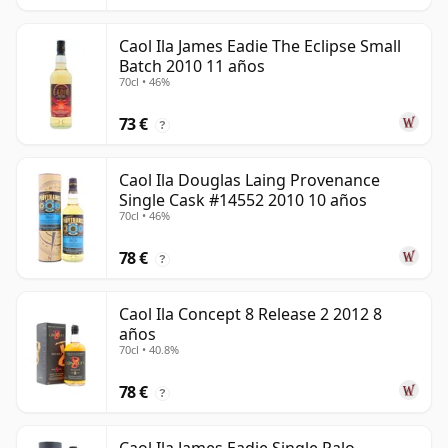
Caol Ila James Eadie The Eclipse Small
Batch 2010 11 años
70cl • 46%
73 €
?
Caol Ila Douglas Laing Provenance
Single Cask #14552 2010 10 años
70cl • 46%
78 €
?
Caol Ila Concept 8 Release 2 2012 8
años
70cl • 40.8%
78 €
?