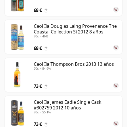
68 €
?
Caol Ila Douglas Laing Provenance The
Coastal Collection Si 2012 8 años
70cl • 46%
68 €
?
Caol Ila Thompson Bros 2013 13 años
70cl • 54.9%
73 €
?
Caol Ila James Eadie Single Cask
#302759 2012 10 años
70cl • 55.1%
73 €
?