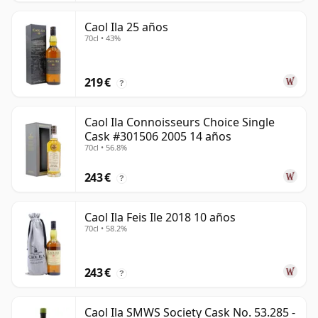
Caol Ila 25 años
70cl • 43%
219 €
?
Caol Ila Connoisseurs Choice Single
Cask #301506 2005 14 años
70cl • 56.8%
243 €
?
Caol Ila Feis Ile 2018 10 años
70cl • 58.2%
243 €
?
Caol Ila SMWS Society Cask No. 53.285 -