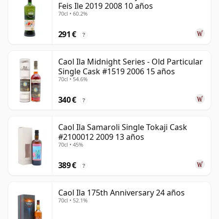
Feis Ile 2019 2008 10 años
70cl • 60.2%
291 €
?
Caol Ila Midnight Series - Old Particular
Single Cask #1519 2006 15 años
70cl • 54.6%
340 €
?
Caol Ila Samaroli Single Tokaji Cask
#2100012 2009 13 años
70cl • 45%
389 €
?
Caol Ila 175th Anniversary 24 años
70cl • 52.1%