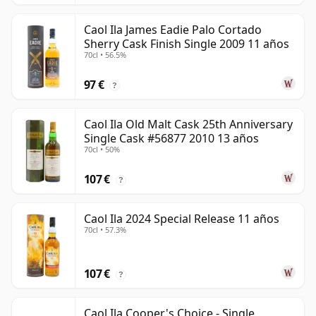
Caol Ila James Eadie Palo Cortado
Sherry Cask Finish Single 2009 11 años
70cl • 56.5%
97 €
?
Caol Ila Old Malt Cask 25th Anniversary
Single Cask #56877 2010 13 años
70cl • 50%
107 €
?
Caol Ila 2024 Special Release 11 años
70cl • 57.3%
107 €
?
Caol Ila Cooper's Choice - Single