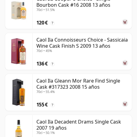
Bourbon Cask #16 2008 13 años
70cl • 51.5%
120 €
?
Caol Ila Connoisseurs Choice - Sassicaia
Wine Cask Finish S 2009 13 años
70cl • 45%
136 €
?
Caol Ila Gleann Mor Rare Find Single
Cask #317323 2008 15 años
70cl • 55.4%
155 €
?
Caol Ila Decadent Drams Single Cask
2007 19 años
70cl • 50.1%