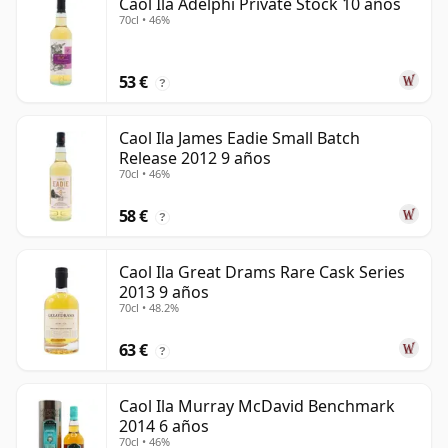
Caol Ila Adelphi Private Stock 10 años
70cl • 46%
53 €
?
Caol Ila James Eadie Small Batch
Release 2012 9 años
70cl • 46%
58 €
?
Caol Ila Great Drams Rare Cask Series
2013 9 años
70cl • 48.2%
63 €
?
Caol Ila Murray McDavid Benchmark
2014 6 años
70cl • 46%