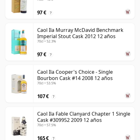
97 €
?
Caol Ila Murray McDavid Benchmark
Imperial Stout Cask 2012 12 años
70cl • 52.3%
97 €
?
Caol Ila Cooper's Choice - Single
Bourbon Cask #14 2008 12 años
70cl • 53.5%
107 €
?
Caol Ila Fable Clanyard Chapter 1 Single
Cask #309952 2009 12 años
70cl • 57.5%
165 €
?