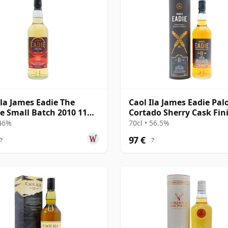
Ila James Eadie The
Caol Ila James Eadie Pal
se Small Batch 2010 11
Cortado Sherry Cask Fin
Single 2009 11 años
 46%
70cl • 56.5%
97 €
?
?