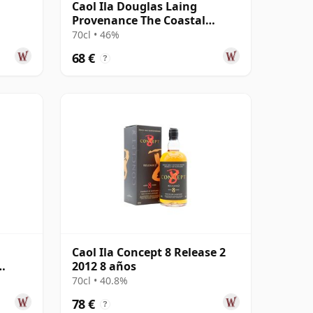
d
Caol Ila Douglas Laing
Provenance The Coastal
Collection Si 2012 8 años
70cl • 46%
68 €
?
Caol Ila Concept 8 Release 2
2012 8 años
70cl • 40.8%
78 €
?