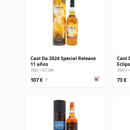
Caol Ila 2024 Special Release
Caol 
11 años
Eclip
años
70cl • 57.3%
70cl •
107 €
73 €
?