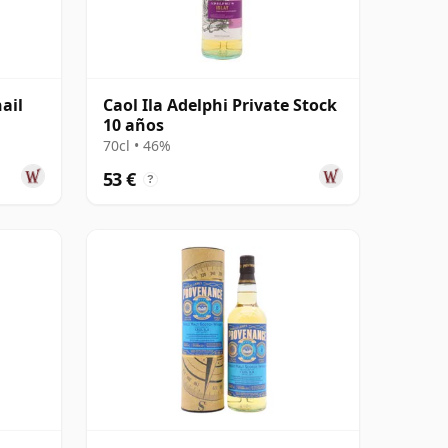
ail
Caol Ila Adelphi Private Stock
10 años
70cl • 46%
53 €
?