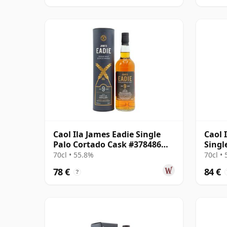
Caol Ila James Eadie Single
Caol 
Palo Cortado Cask #378486
Singl
2015 9 años
2012 
70cl • 55.8%
70cl •
78 €
84 €
?