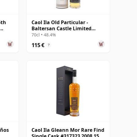
5th
Caol Ila Old Particular -
Baltersan Castle Limited
Edition 12 años
70cl • 48.4%
115 €
?
años
Caol Ila Gleann Mor Rare Find
Single Cask #317323 2008 15