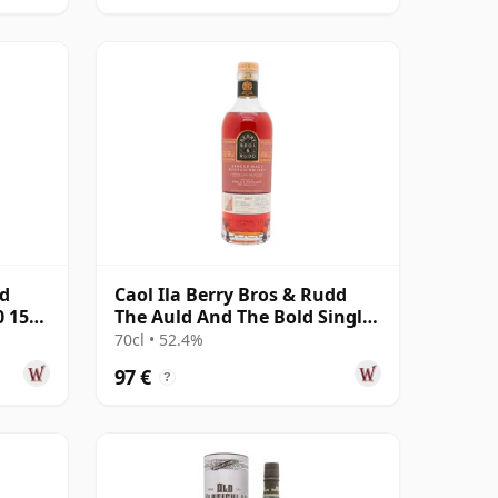
nd
Caol Ila Berry Bros & Rudd
0 15
The Auld And The Bold Single
Cas 2011 14 años
70cl • 52.4%
97 €
?