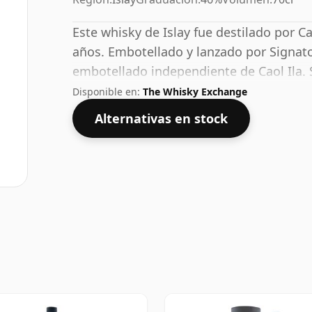
Este whisky de Islay fue destilado por C
años. Embotellado y lanzado por Signato
embotellado independiente de Caol Ila.
embotellados con un ABV del 46%; este s
Disponible en:
The Whisky Exchange
Alternativas en stock