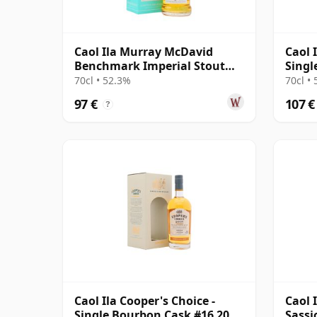
Caol Ila Murray McDavid
Caol 
Benchmark Imperial Stout
Singl
Cask 2012 12 años
12 añ
70cl • 52.3%
70cl •
97 €
107 €
?
Caol Ila Cooper's Choice -
Caol 
Single Bourbon Cask #16 2008
Sassi