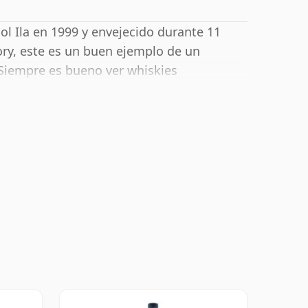
aol Ila en 1999 y envejecido durante 11
ry, este es un buen ejemplo de un
 Siempre es bueno ver whiskies
e envía en el tamaño normal de 70 cl.