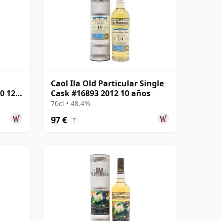
Caol Ila Old Particular Single
0 12
Cask #16893 2012 10 años
70cl • 48.4%
97 €
?