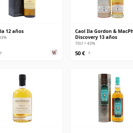
Ila 12 años
Caol Ila Gordon & MacPh
Discovery 13 años
 43%
70cl • 43%
50 €
?
?