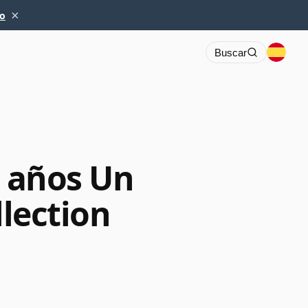
×
io
Buscar
1 años Un
llection