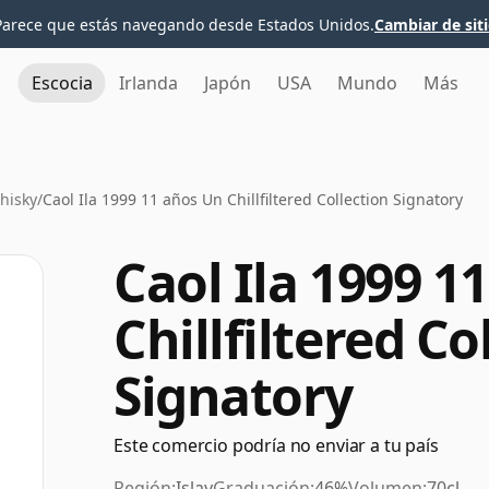
Parece que estás navegando desde Estados Unidos.
Cambiar de sit
Escocia
Irlanda
Japón
USA
Mundo
Más
Whisky
/
Caol Ila 1999 11 años Un Chillfiltered Collection Signatory
Caol Ila 1999 1
Chillfiltered Co
Signatory
Este comercio podría no enviar a tu país
Región:
Islay
Graduación:
46%
Volumen:
70cl