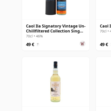
Caol Ila Signatory Vintage Un-
Caol 
Chillfiltered Collection Sing
70cl •
2016 10 años
70cl • 46%
49 €
49 €
?