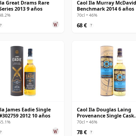
Ila Great Drams Rare
Caol Ila Murray McDavi
Series 2013 9 años
Benchmark 2014 6 años
 48.2%
70cl • 46%
68 €
?
?
Ila James Eadie Single
Caol Ila Douglas Laing
#302759 2012 10 años
Provenance Single Cask
#14552 2010 10 años
 55.1%
70cl • 46%
78 €
?
?