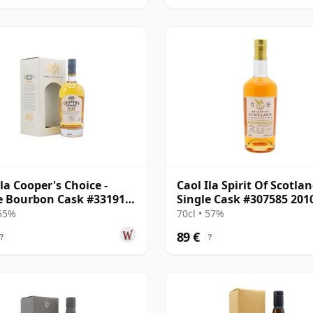
Ila Cooper's Choice -
Caol Ila Spirit Of Scotla
e Bourbon Cask #331912
Single Cask #307585 201
8 años
años
 55%
70cl • 57%
89 €
?
?