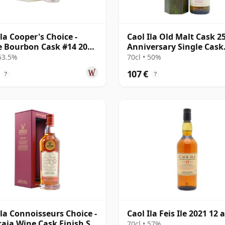
Ila Cooper's Choice -
Caol Ila Old Malt Cask 2
e Bourbon Cask #14 2008
Anniversary Single Cask
os
#56877 2010 13 años
 53.5%
70cl • 50%
107 €
?
?
Ila Connoisseurs Choice -
Caol Ila Feis Ile 2021 12 
caia Wine Cask Finish S
70cl • 57%