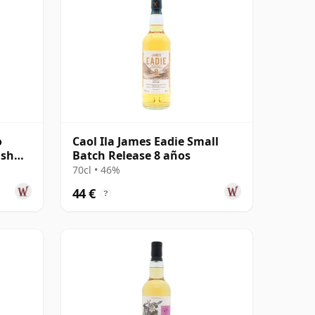
o
Caol Ila James Eadie Small
ish
Batch Release 8 años
70cl • 46%
44 €
?