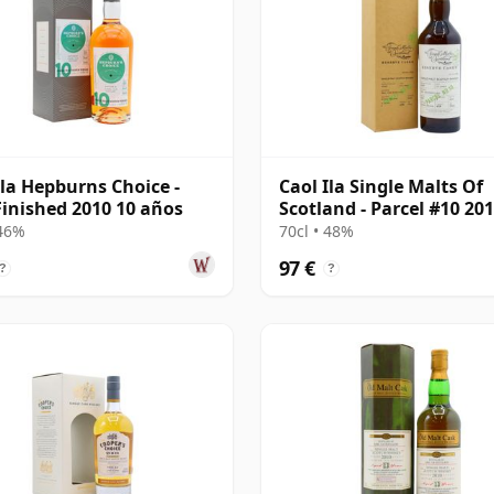
Ila Hepburns Choice -
Caol Ila Single Malts Of
Finished 2010 10 años
Scotland - Parcel #10 201
años
 46%
70cl • 48%
97 €
?
?