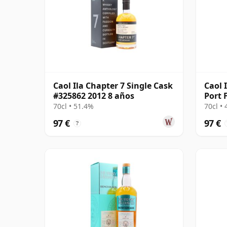
Caol Ila Chapter 7 Single Cask
Caol 
#325862 2012 8 años
Port 
70cl • 51.4%
70cl •
97 €
97 €
?