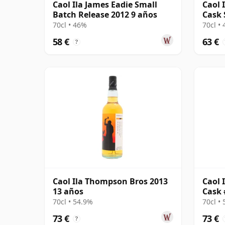
Caol Ila James Eadie Small
Caol 
Batch Release 2012 9 años
Cask 
70cl • 46%
70cl •
58 €
63 €
?
Caol Ila Thompson Bros 2013
Caol 
13 años
Cask 
70cl • 54.9%
70cl •
73 €
73 €
?