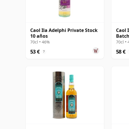
Caol Ila Adelphi Private Stock
Caol 
10 años
Batch
70cl • 46%
70cl •
53 €
58 €
?