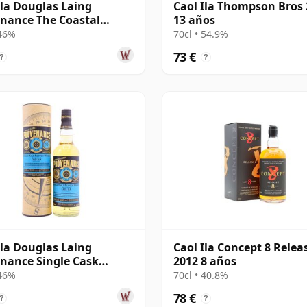
Ila Douglas Laing
Caol Ila Thompson Bros
nance The Coastal
13 años
ction Si 2012 8 años
 46%
70cl • 54.9%
73 €
?
?
Ila Douglas Laing
Caol Ila Concept 8 Relea
nance Single Cask
2012 8 años
2 2010 10 años
 46%
70cl • 40.8%
78 €
?
?