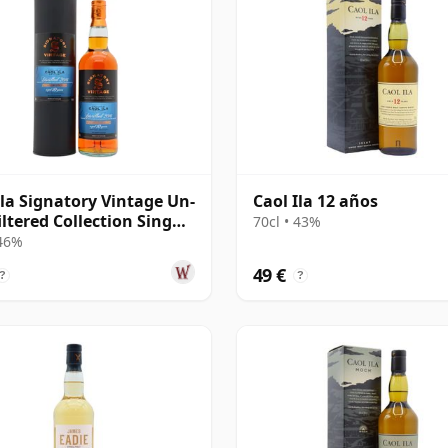
Ila Signatory Vintage Un-
Caol Ila 12 años
iltered Collection Sing
70cl • 43%
10 años
 46%
49 €
?
?