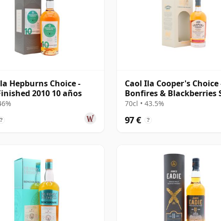
Ila Hepburns Choice -
Caol Ila Cooper's Choice 
Finished 2010 10 años
Bonfires & Blackberries 
P
 46%
70cl • 43.5%
97 €
?
?