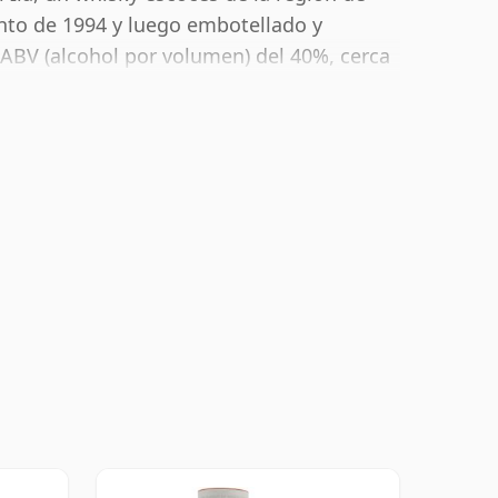
nto de 1994 y luego embotellado y
ABV (alcohol por volumen) del 40%, cerca
e puede embotellar el whisky, y por lo
ración "estándar".