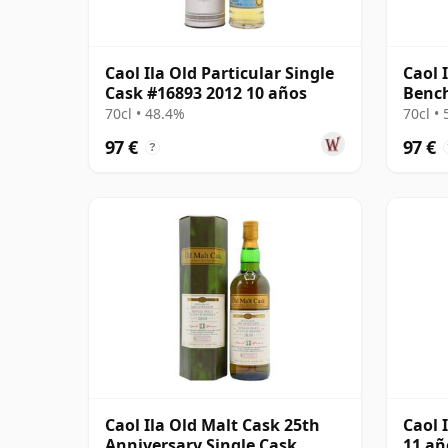
Caol Ila Old Particular Single
Caol 
Cask #16893 2012 10 años
Bench
Cask 
70cl • 48.4%
70cl •
97 €
97 €
?
Caol Ila Old Malt Cask 25th
Caol 
Anniversary Single Cask
11 añ