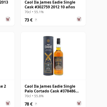
 2013
Caol Ila James Eadie Single
Cask #302759 2012 10 años
70cl • 55.1%
73 €
?
se 2
Caol Ila James Eadie Single
Palo Cortado Cask #378486
2015 9 años
70cl • 55.8%
78 €
?