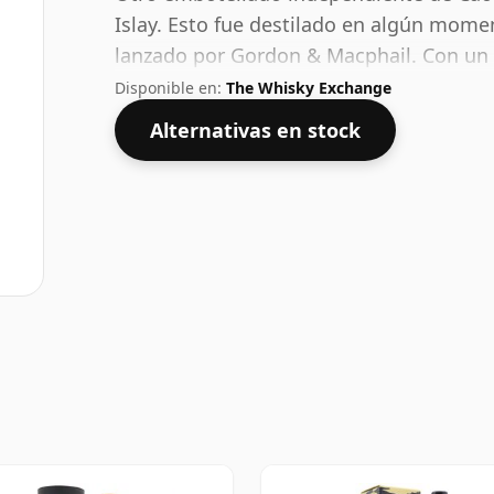
Islay. Esto fue destilado en algún mome
lanzado por Gordon & Macphail. Con un 
de la concentración mínima con la que s
Disponible en:
The Whisky Exchange
tanto se considera un whisky de concent
Alternativas en stock