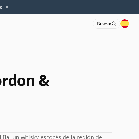
×
io
Buscar
ordon &
Ila, un whisky escocés de la región de