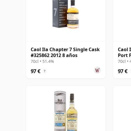
Caol Ila Chapter 7 Single Cask
Caol 
#325862 2012 8 años
Port 
70cl • 51.4%
70cl •
97 €
97 €
?