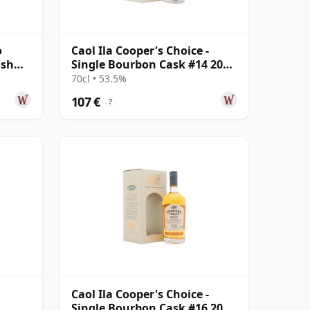
o
Caol Ila Cooper's Choice -
ish
Single Bourbon Cask #14 2008
12 años
70cl • 53.5%
107 €
?
Caol Ila Cooper's Choice -
d
Single Bourbon Cask #16 2008