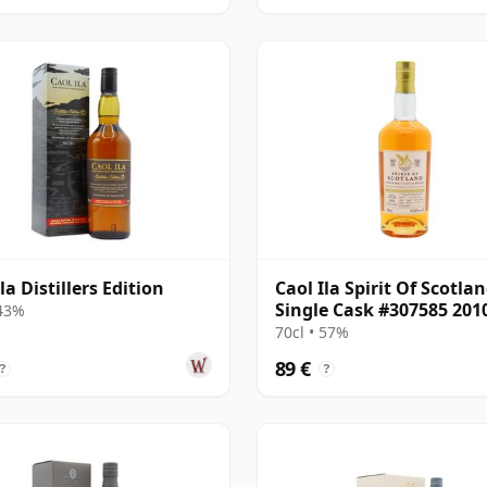
la Distillers Edition
Caol Ila Spirit Of Scotla
Single Cask #307585 201
 43%
años
70cl • 57%
89 €
?
?