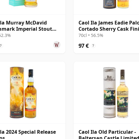
Ila Murray McDavid
Caol Ila James Eadie Pal
mark Imperial Stout
Cortado Sherry Cask Fin
2012 12 años
Single 2009 11 años
 52.3%
70cl • 56.5%
97 €
?
?
Ila 2024 Special Release
Caol Ila Old Particular -
os
Baltersan Castle Limite