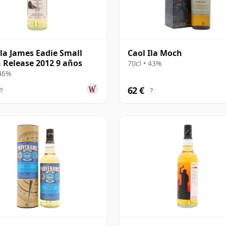
Ila James Eadie Small
Caol Ila Moch
 Release 2012 9 años
70cl • 43%
 46%
62 €
?
?