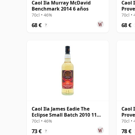
Caol Ila Murray McDavid
Caol 
Benchmark 2014 6 años
Prove
Colle
70cl • 46%
70cl •
68 €
68 €
?
Caol Ila James Eadie The
Caol 
Eclipse Small Batch 2010 11
Prove
años
#1455
70cl • 46%
70cl •
73 €
78 €
?