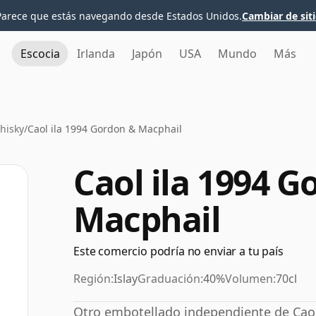
Parece que estás navegando desde Estados Unidos.
Cambiar de sit
Escocia
Irlanda
Japón
USA
Mundo
Más
Whisky
/
Caol ila 1994 Gordon & Macphail
Caol ila 1994 G
Macphail
Este comercio podría no enviar a tu país
Región:
Islay
Graduación:
40%
Volumen:
70cl
Otro embotellado independiente de Caol 