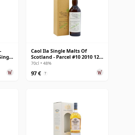
-
Caol Ila Single Malts Of
Single
Scotland - Parcel #10 2010 12
años
70cl • 48%
97 €
?