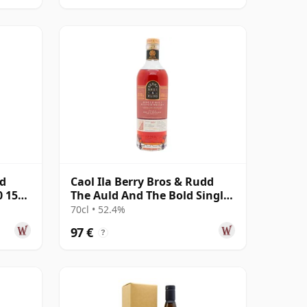
nd
Caol Ila Berry Bros & Rudd
0 15
The Auld And The Bold Single
Cas 2011 14 años
70cl • 52.4%
97 €
?