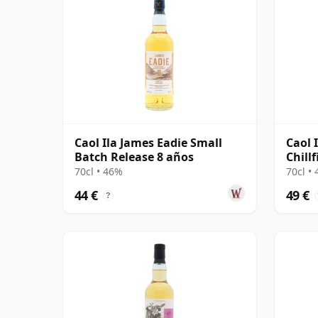
Caol Ila James Eadie Small
Caol 
Batch Release 8 años
Chillf
2016 
70cl • 46%
70cl •
44 €
49 €
?