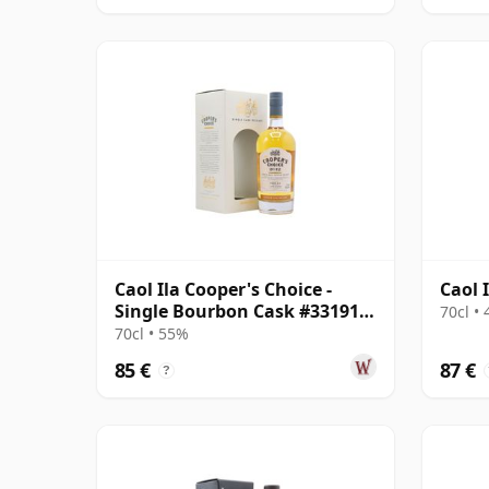
Caol Ila Cooper's Choice -
Caol I
Single Bourbon Cask #331912
70cl •
2012 8 años
70cl • 55%
85 €
87 €
?