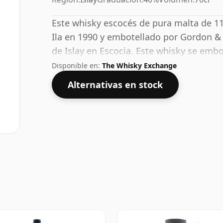
Este whisky escocés de pura malta de 11 
Ila en 1990 y embotellado por Gordon & M
de Islay en Escocia. Este whisky se emb
40% ABV y viene en una botella de 70 cl.
Disponible en:
The Whisky Exchange
Alternativas en stock