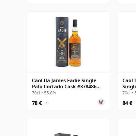
Caol Ila James Eadie Single
Caol 
Palo Cortado Cask #378486
Singl
2015 9 años
2012 
70cl • 55.8%
70cl •
78 €
84 €
?