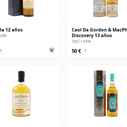
Ila 12 años
Caol Ila Gordon & MacPh
Discovery 13 años
 43%
70cl • 43%
50 €
?
?