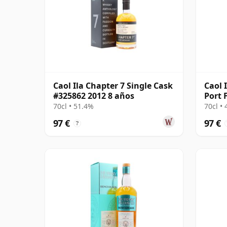
Caol Ila Chapter 7 Single Cask
Caol 
#325862 2012 8 años
Port 
70cl • 51.4%
70cl •
97 €
97 €
?