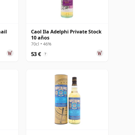
ail
Caol Ila Adelphi Private Stock
10 años
70cl • 46%
53 €
?