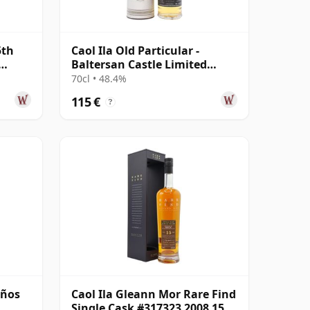
5th
Caol Ila Old Particular -
Baltersan Castle Limited
Edition 12 años
70cl • 48.4%
115 €
?
años
Caol Ila Gleann Mor Rare Find
Single Cask #317323 2008 15