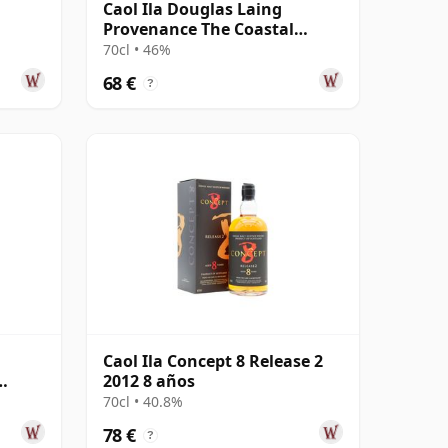
d
Caol Ila Douglas Laing
Provenance The Coastal
Collection Si 2012 8 años
70cl • 46%
68 €
?
Caol Ila Concept 8 Release 2
2012 8 años
70cl • 40.8%
78 €
?