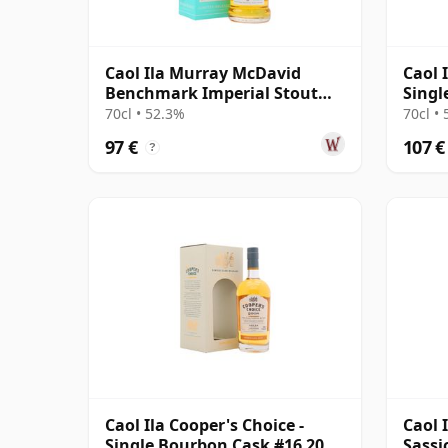
Caol Ila Murray McDavid
Caol 
Benchmark Imperial Stout
Singl
Cask 2012 12 años
12 añ
70cl • 52.3%
70cl •
97 €
107 €
?
Caol Ila Cooper's Choice -
Caol 
Single Bourbon Cask #16 2008
Sassi