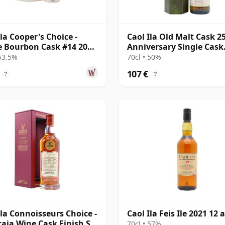
Ila Cooper's Choice -
Caol Ila Old Malt Cask 2
e Bourbon Cask #14 2008
Anniversary Single Cask
os
#56877 2010 13 años
 53.5%
70cl • 50%
107 €
?
?
Ila Connoisseurs Choice -
Caol Ila Feis Ile 2021 12 
caia Wine Cask Finish S
70cl • 57%