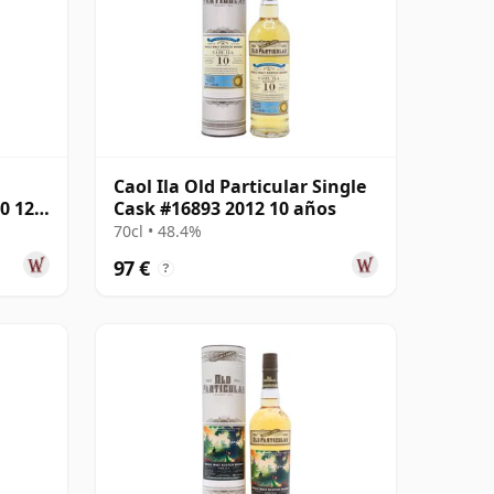
Caol Ila Old Particular Single
0 12
Cask #16893 2012 10 años
70cl • 48.4%
97 €
?