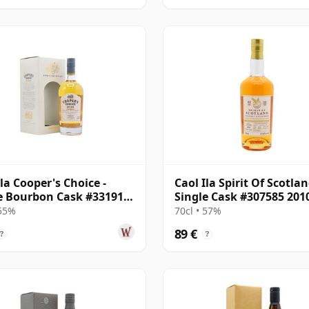
Ila Cooper's Choice -
Caol Ila Spirit Of Scotla
e Bourbon Cask #331912
Single Cask #307585 201
8 años
años
 55%
70cl • 57%
89 €
?
?