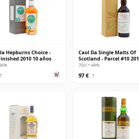
Ila Hepburns Choice -
Caol Ila Single Malts Of
Finished 2010 10 años
Scotland - Parcel #10 201
años
 46%
70cl • 48%
97 €
?
?