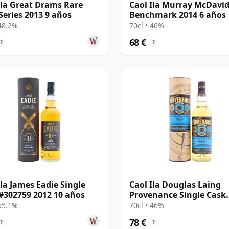
Ila Great Drams Rare
Caol Ila Murray McDavi
Series 2013 9 años
Benchmark 2014 6 años
 48.2%
70cl • 46%
68 €
?
?
Ila James Eadie Single
Caol Ila Douglas Laing
#302759 2012 10 años
Provenance Single Cask
#14552 2010 10 años
 55.1%
70cl • 46%
78 €
?
?