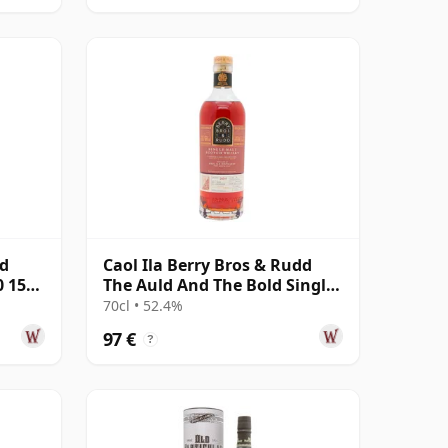
nd
Caol Ila Berry Bros & Rudd
0 15
The Auld And The Bold Single
Cas 2011 14 años
70cl • 52.4%
97 €
?