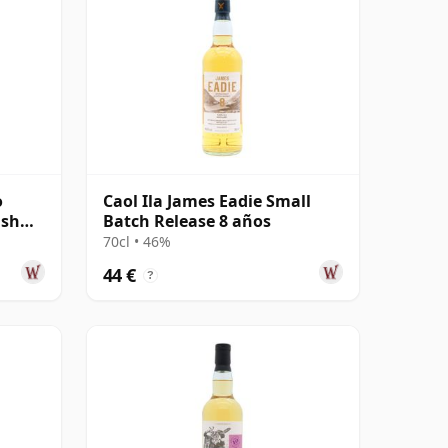
o
Caol Ila James Eadie Small
ish
Batch Release 8 años
70cl • 46%
44 €
?