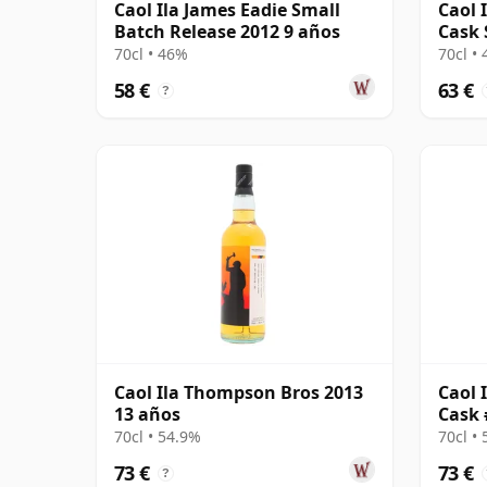
Caol Ila James Eadie Small
Caol 
Batch Release 2012 9 años
Cask 
70cl • 46%
70cl •
58 €
63 €
?
Caol Ila Thompson Bros 2013
Caol 
13 años
Cask 
70cl • 54.9%
70cl •
73 €
73 €
?