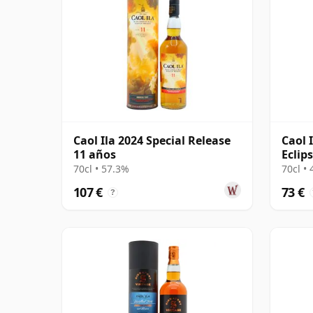
Caol Ila 2024 Special Release
Caol 
11 años
Eclip
años
70cl • 57.3%
70cl •
107 €
73 €
?