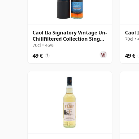
Caol Ila Signatory Vintage Un-
Caol 
Chillfiltered Collection Sing
70cl •
2016 10 años
70cl • 46%
49 €
49 €
?