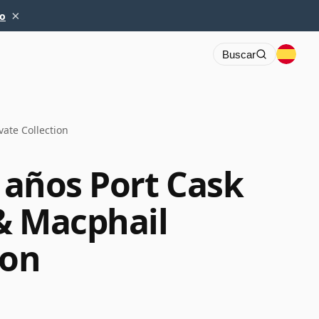
×
io
Buscar
vate Collection
1 años Port Cask
& Macphail
ion