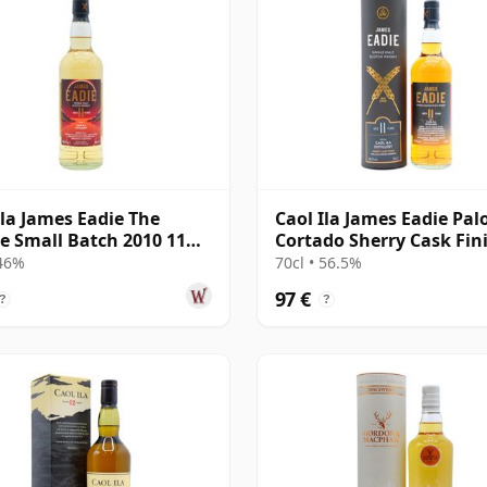
Ila James Eadie The
Caol Ila James Eadie Pal
se Small Batch 2010 11
Cortado Sherry Cask Fin
Single 2009 11 años
 46%
70cl • 56.5%
97 €
?
?