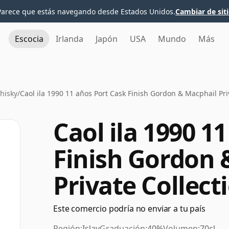
Parece que estás navegando desde Estados Unidos.
Cambiar de sit
Escocia
Irlanda
Japón
USA
Mundo
Más
Whisky
/
Caol ila 1990 11 años Port Cask Finish Gordon & Macphail Pri
Caol ila 1990 1
Finish Gordon 
Private Collect
Este comercio podría no enviar a tu país
Región:
Islay
Graduación:
40%
Volumen:
70cl