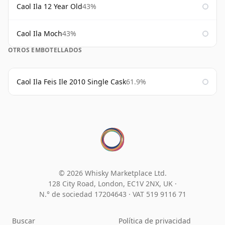
Caol Ila 12 Year Old
43%
Caol Ila Moch
43%
OTROS EMBOTELLADOS
Caol Ila Feis Ile 2010 Single Cask
61.9%
© 2026 Whisky Marketplace Ltd.
128 City Road, London, EC1V 2NX, UK ·
N.° de sociedad 17204643
·
VAT 519 9116 71
Buscar
Política de privacidad