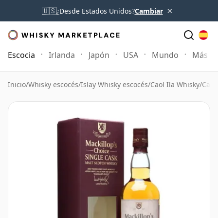
×
🇺🇸
¿Desde Estados Unidos?
Cambiar
Escocia
Irlanda
Japón
USA
Mundo
Más
Inicio
/
Whisky escocés
/
Islay Whisky escocés
/
Caol Ila Whisky
/
Caol