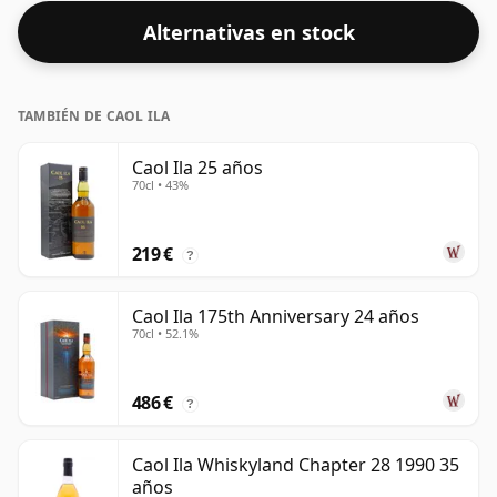
Alternativas en stock
TAMBIÉN DE CAOL ILA
Caol Ila 25 años
70cl • 43%
219 €
?
Caol Ila 175th Anniversary 24 años
70cl • 52.1%
486 €
?
Caol Ila Whiskyland Chapter 28 1990 35
años