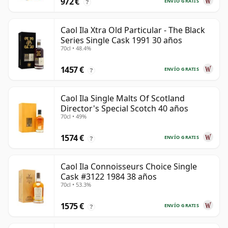
972 €
ENVÍO GRATIS
?
Caol Ila Xtra Old Particular - The Black
Series Single Cask 1991 30 años
70cl • 48.4%
1457 €
ENVÍO GRATIS
?
Caol Ila Single Malts Of Scotland
Director's Special Scotch 40 años
70cl • 49%
1574 €
ENVÍO GRATIS
?
Caol Ila Connoisseurs Choice Single
Cask #3122 1984 38 años
70cl • 53.3%
1575 €
ENVÍO GRATIS
?