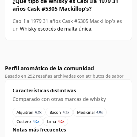
¿Qué tipo de whisky es Caol Ila 1979 31
años Cask #5305 Mackillop's?
Caol Ila 1979 31 años Cask #5305 Mackillop's es
un
Whisky escocés de malta única
.
Perfil aromático de la comunidad
Basado en 252 reseñas archivadas con atributos de sabor
Características distintivas
Comparado con otras marcas de whisky
Alquitrán
Bacon
Medicinal
6.2x
4.3x
4.0x
Costero
Lima
4.0x
4.0x
Notas más frecuentes