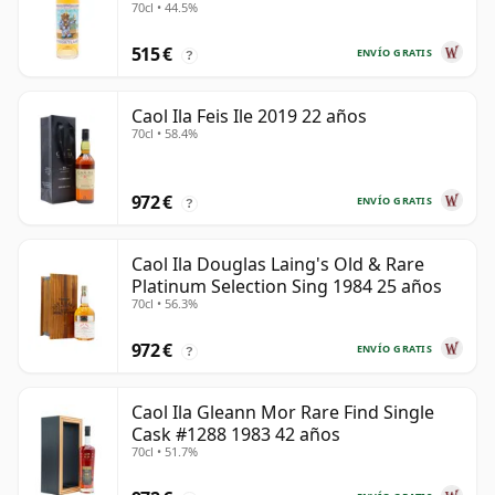
70cl • 44.5%
515 €
ENVÍO GRATIS
?
Caol Ila Feis Ile 2019 22 años
70cl • 58.4%
972 €
ENVÍO GRATIS
?
Caol Ila Douglas Laing's Old & Rare
Platinum Selection Sing 1984 25 años
70cl • 56.3%
972 €
ENVÍO GRATIS
?
Caol Ila Gleann Mor Rare Find Single
Cask #1288 1983 42 años
70cl • 51.7%