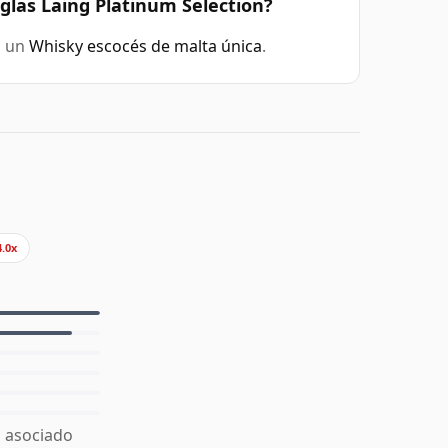
uglas Laing Platinum Selection?
s un
Whisky escocés de malta única
.
4.0x
á asociado