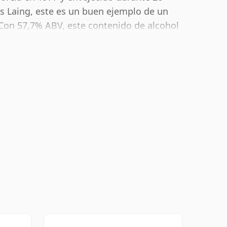
s Laing, este es un buen ejemplo de un
 Con 57,7% ABV, este contenido de alcohol
l tamaño estándar de 70 cl.