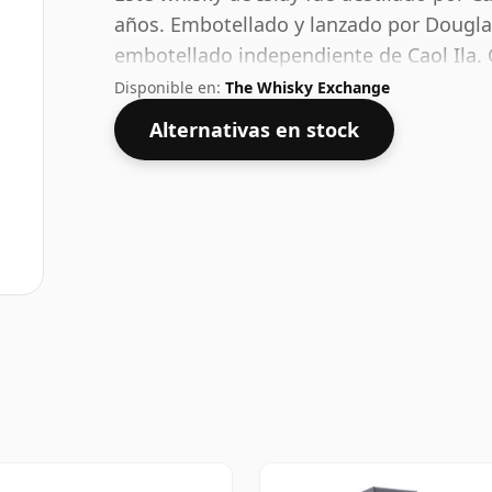
años. Embotellado y lanzado por Dougla
embotellado independiente de Caol Ila.
es más que aceptable. Embotellado en e
Disponible en:
The Whisky Exchange
Alternativas en stock