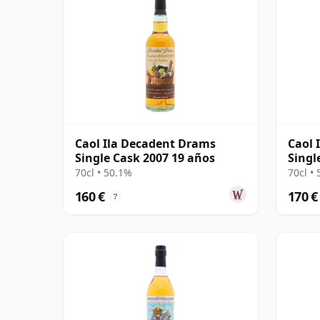
Caol Ila Decadent Drams
Caol 
Single Cask 2007 19 años
Singl
2007 
70cl • 50.1%
70cl •
160 €
170 €
?