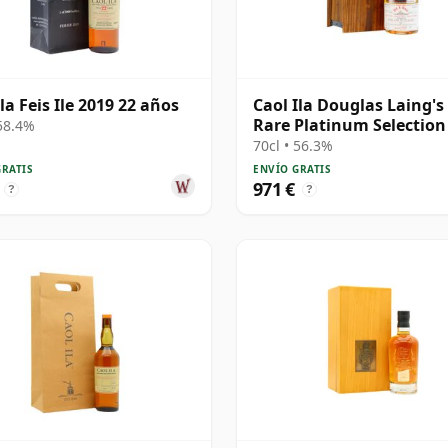
la Feis Ile 2019 22 años
Caol Ila Douglas Laing's
Rare Platinum Selection
 58.4%
1984 25 años
70cl • 56.3%
GRATIS
ENVÍO GRATIS
971 €
?
?