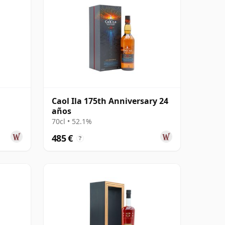
Caol Ila 175th Anniversary 24
años
70cl • 52.1%
485 €
?