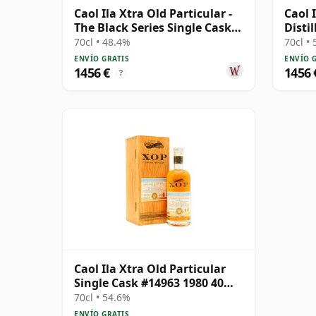
Caol Ila Xtra Old Particular -
Caol I
The Black Series Single Cask
Distil
1991 30 años
Cask 
70cl • 48.4%
70cl •
ENVÍO GRATIS
ENVÍO 
1456 €
1456 
?
Caol Ila Xtra Old Particular
Single Cask #14963 1980 40
años
70cl • 54.6%
ENVÍO GRATIS