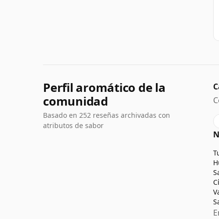
Perfil aromático de la
C
comunidad
C
Basado en 252 reseñas archivadas con
atributos de sabor
N
T
H
S
C
V
S
E