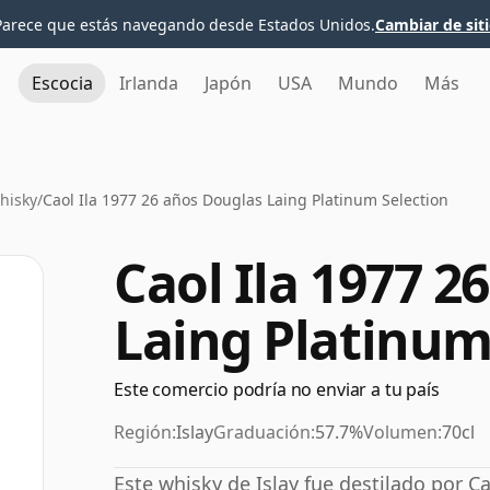
Parece que estás navegando desde Estados Unidos.
Cambiar de sit
Escocia
Irlanda
Japón
USA
Mundo
Más
Whisky
/
Caol Ila 1977 26 años Douglas Laing Platinum Selection
Caol Ila 1977 2
Laing Platinum
Este comercio podría no enviar a tu país
Región:
Islay
Graduación:
57.7%
Volumen:
70cl
Este whisky de Islay fue destilado por C