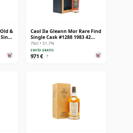
 Old &
Caol Ila Gleann Mor Rare Find
 Sing
Single Cask #1288 1983 42
años
70cl • 51.7%
ENVÍO GRATIS
971 €
?