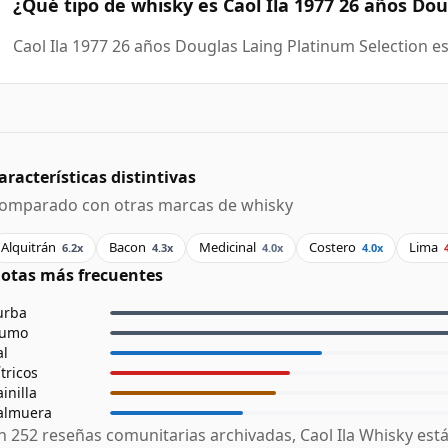
¿Qué tipo de whisky es Caol Ila 1977 26 años Do
Caol Ila 1977 26 años Douglas Laing Platinum Selection e
aracterísticas distintivas
omparado con otras marcas de whisky
Alquitrán
Bacon
Medicinal
Costero
Lima
6.2x
4.3x
4.0x
4.0x
otas más frecuentes
urba
umo
al
ítricos
ainilla
almuera
n 252 reseñas comunitarias archivadas, Caol Ila Whisky est