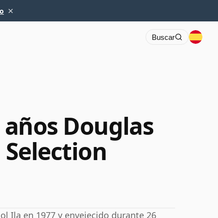
×
io
Buscar
6 años Douglas
 Selection
aol Ila en 1977 y envejecido durante 26