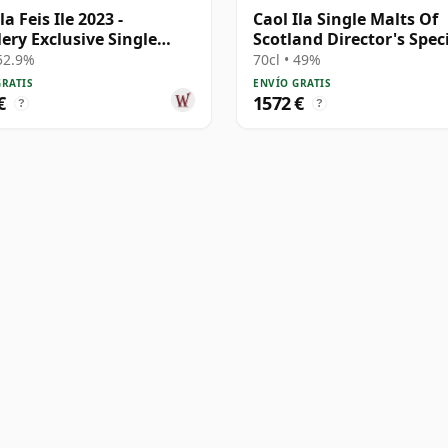
la Feis Ile 2023 -
Caol Ila Single Malts Of
lery Exclusive Single
Scotland Director's Spec
# 20 años
Scotch 40 años
 52.9%
70cl • 49%
GRATIS
ENVÍO GRATIS
€
1572 €
?
?