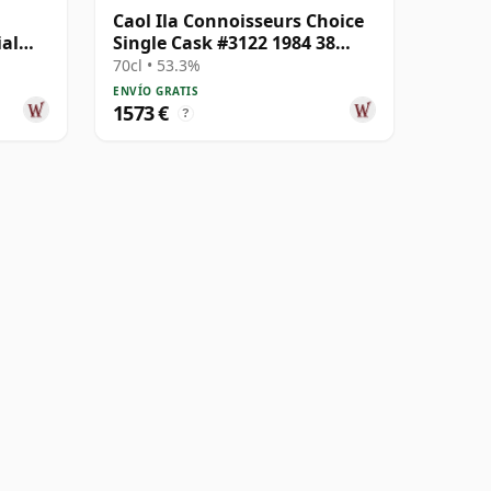
Caol Ila Connoisseurs Choice
ial
Single Cask #3122 1984 38
años
70cl • 53.3%
ENVÍO GRATIS
1573 €
?