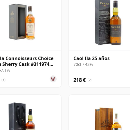
Ila Connoisseurs Choice
Caol Ila 25 años
e Sherry Cask #311974
70cl • 43%
17 años
 57.1%
218 €
?
?