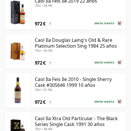
Caol Ila Feis Ile 2019 22 años
70cl • 58.4%
972 €
ENVÍO GRATIS
?
Caol Ila Douglas Laing's Old & Rare
Platinum Selection Sing 1984 25 años
70cl • 56.3%
972 €
ENVÍO GRATIS
?
Caol Ila Feis Ile 2010 - Single Sherry
Cask #305646 1999 10 años
70cl • 61.9%
972 €
ENVÍO GRATIS
?
Caol Ila Xtra Old Particular - The Black
Series Single Cask 1991 30 años
70cl • 48.4%