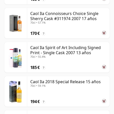
Caol Ila Connoisseurs Choice Single
Sherry Cask #311974 2007 17 años
70cl • 57.1%
170 €
?
Caol Ila Spirit of Art Including Signed
Print - Single Cask 2007 13 años
70cl • 55.4%
185 €
?
Caol Ila 2018 Special Release 15 años
70cl • 59.1%
194 €
?