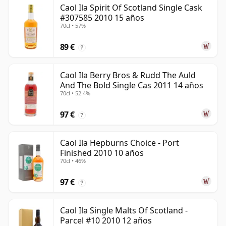
Caol Ila Spirit Of Scotland Single Cask
#307585 2010 15 años
70cl • 57%
89 €
?
Caol Ila Berry Bros & Rudd The Auld
And The Bold Single Cas 2011 14 años
70cl • 52.4%
97 €
?
Caol Ila Hepburns Choice - Port
Finished 2010 10 años
70cl • 46%
97 €
?
Caol Ila Single Malts Of Scotland -
Parcel #10 2010 12 años