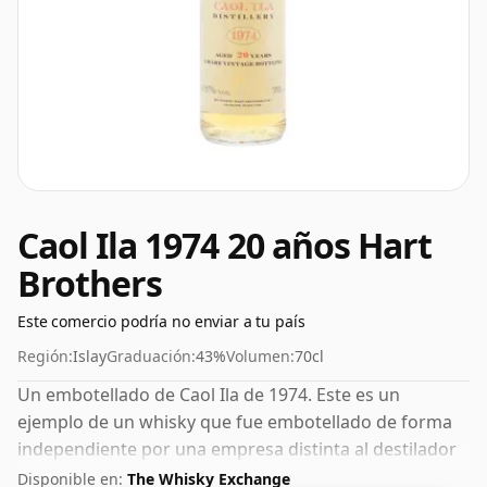
Caol Ila 1974 20 años Hart
Brothers
Este comercio podría no enviar a tu país
Región:
Islay
Graduación:
43%
Volumen:
70cl
Un embotellado de Caol Ila de 1974. Este es un
ejemplo de un whisky que fue embotellado de forma
independiente por una empresa distinta al destilador
original, en este caso fue Hart Brothers. Viene en una
Disponible en:
The Whisky Exchange