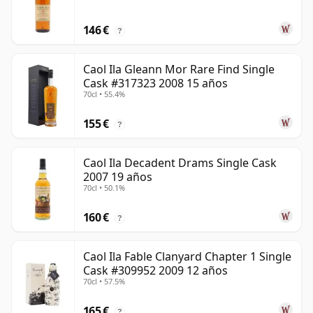
146 €
?
Caol Ila Gleann Mor Rare Find Single
Cask #317323 2008 15 años
70cl • 55.4%
155 €
?
Caol Ila Decadent Drams Single Cask
2007 19 años
70cl • 50.1%
160 €
?
Caol Ila Fable Clanyard Chapter 1 Single
Cask #309952 2009 12 años
70cl • 57.5%
165 €
?