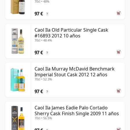
70cl • 48%
97 €
?
Caol Ila Old Particular Single Cask
#16893 2012 10 años
70cl • 48.4%
97 €
?
Caol Ila Murray McDavid Benchmark
Imperial Stout Cask 2012 12 años
70cl • 52.3%
97 €
?
Caol Ila James Eadie Palo Cortado
Sherry Cask Finish Single 2009 11 años
70cl • 56.5%