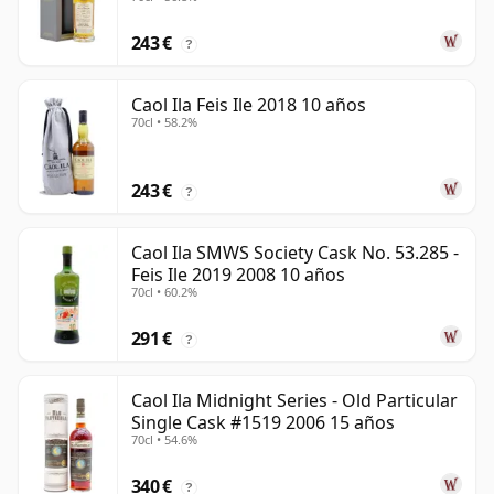
243 €
?
Caol Ila Feis Ile 2018 10 años
70cl • 58.2%
243 €
?
Caol Ila SMWS Society Cask No. 53.285 -
Feis Ile 2019 2008 10 años
70cl • 60.2%
291 €
?
Caol Ila Midnight Series - Old Particular
Single Cask #1519 2006 15 años
70cl • 54.6%
340 €
?