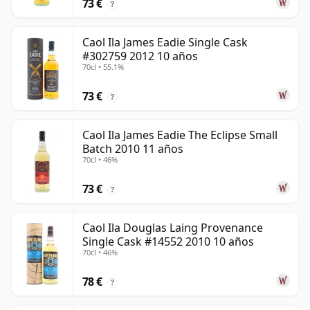
73 €
?
Caol Ila James Eadie Single Cask
#302759 2012 10 años
70cl • 55.1%
73 €
?
Caol Ila James Eadie The Eclipse Small
Batch 2010 11 años
70cl • 46%
73 €
?
Caol Ila Douglas Laing Provenance
Single Cask #14552 2010 10 años
70cl • 46%
78 €
?