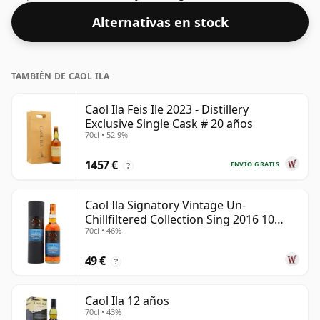
botella normal de 70 cl y se embotella con un ABV
Alternativas en stock
saludable del 43%.
TAMBIÉN DE CAOL ILA
Caol Ila Feis Ile 2023 - Distillery
Exclusive Single Cask # 20 años
70cl • 52.9%
1457 €
ENVÍO GRATIS
?
Caol Ila Signatory Vintage Un-
Chillfiltered Collection Sing 2016 10
70cl • 46%
años
49 €
?
Caol Ila 12 años
70cl • 43%