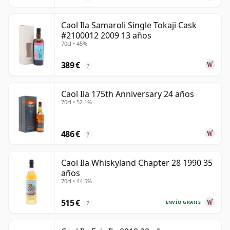
Caol Ila Samaroli Single Tokaji Cask
#2100012 2009 13 años
70cl • 45%
389 €
?
Caol Ila 175th Anniversary 24 años
70cl • 52.1%
486 €
?
Caol Ila Whiskyland Chapter 28 1990 35
años
70cl • 44.5%
515 €
ENVÍO GRATIS
?