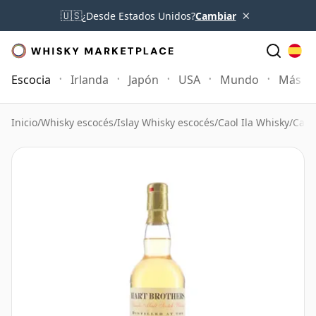
×
🇺🇸
¿Desde Estados Unidos?
Cambiar
Escocia
Irlanda
Japón
USA
Mundo
Más
Inicio
/
Whisky escocés
/
Islay Whisky escocés
/
Caol Ila Whisky
/
Caol