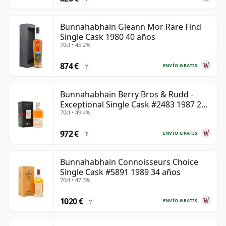
Bunnahabhain Gleann Mor Rare Find
Single Cask 1980 40 años
70cl • 45.2%
874 €
ENVÍO GRATIS
?
Bunnahabhain Berry Bros & Rudd -
Exceptional Single Cask #2483 1987 28
70cl • 49.4%
años
972 €
ENVÍO GRATIS
?
Bunnahabhain Connoisseurs Choice
Single Cask #5891 1989 34 años
70cl • 47.3%
1020 €
ENVÍO GRATIS
?