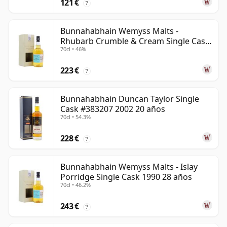
121 €
?
Bunnahabhain Wemyss Malts -
Rhubarb Crumble & Cream Single Cask
70cl • 46%
1990 28 años
223 €
?
Bunnahabhain Duncan Taylor Single
Cask #383207 2002 20 años
70cl • 54.3%
228 €
?
Bunnahabhain Wemyss Malts - Islay
Porridge Single Cask 1990 28 años
70cl • 46.2%
243 €
?