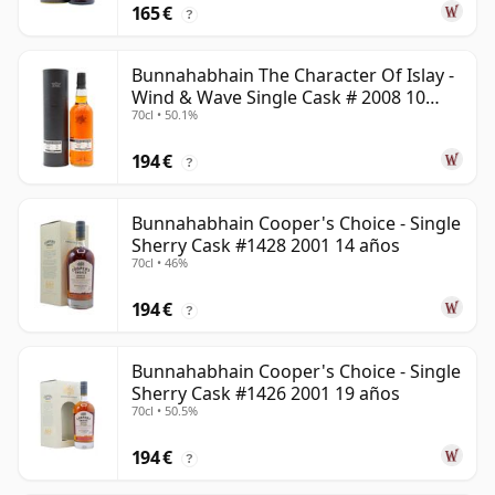
165 €
?
Bunnahabhain The Character Of Islay -
Wind & Wave Single Cask # 2008 10
70cl • 50.1%
años
194 €
?
Bunnahabhain Cooper's Choice - Single
Sherry Cask #1428 2001 14 años
70cl • 46%
194 €
?
Bunnahabhain Cooper's Choice - Single
Sherry Cask #1426 2001 19 años
70cl • 50.5%
194 €
?