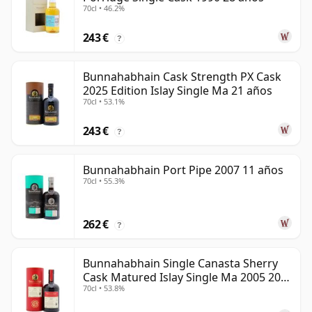
70cl • 46.2%
243 €
?
Bunnahabhain Cask Strength PX Cask
2025 Edition Islay Single Ma 21 años
70cl • 53.1%
243 €
?
Bunnahabhain Port Pipe 2007 11 años
70cl • 55.3%
262 €
?
Bunnahabhain Single Canasta Sherry
Cask Matured Islay Single Ma 2005 20
70cl • 53.8%
años