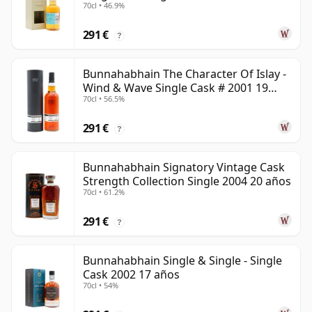
70cl • 46.9%
291 €
?
Bunnahabhain The Character Of Islay -
Wind & Wave Single Cask # 2001 19
70cl • 56.5%
años
291 €
?
Bunnahabhain Signatory Vintage Cask
Strength Collection Single 2004 20 años
70cl • 61.2%
291 €
?
Bunnahabhain Single & Single - Single
Cask 2002 17 años
70cl • 54%