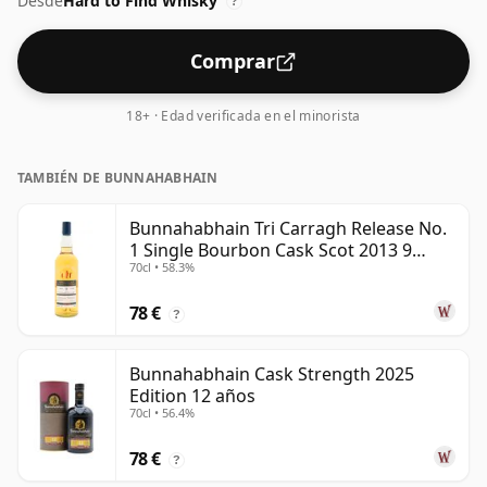
Desde
Hard to Find Whisky
?
Comprar
18+ · Edad verificada en el minorista
TAMBIÉN DE BUNNAHABHAIN
Bunnahabhain Tri Carragh Release No.
1 Single Bourbon Cask Scot 2013 9
70cl • 58.3%
años
78 €
?
Bunnahabhain Cask Strength 2025
Edition 12 años
70cl • 56.4%
78 €
?