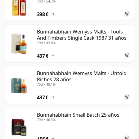
70cl • 54.7%
1997 21 años
398 €
?
Bunnahabhain Wemyss Malts - Tools
And Timbers Single Cask 1987 31 años
70cl • 42.8%
437 €
?
Bunnahabhain Wemyss Malts - Untold
Riches 28 años
70cl • 49.1%
437 €
?
Bunnahabhain Small Batch 25 años
70cl • 46.3%