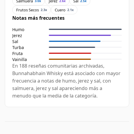
Salmuera
Jerez
Sal
3.0x
2.6x
2.5x
Frutos Secos
Cuero
2.3x
2.1x
Notas más frecuentes
Humo
Jerez
Sal
Turba
Fruta
Vainilla
En 188 reseñas comunitarias archivadas,
Bunnahabhain Whisky está asociado con mayor
frecuencia a notas de humo, jerez y sal, con
salmuera, jerez y sal apareciendo más a
menudo que la media de la categoría.