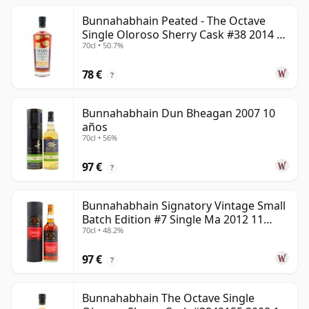
Bunnahabhain Peated - The Octave
Single Oloroso Sherry Cask #38 2014 9
70cl • 50.7%
años
78 €
?
Bunnahabhain Dun Bheagan 2007 10
años
70cl • 56%
97 €
?
Bunnahabhain Signatory Vintage Small
Batch Edition #7 Single Ma 2012 11
70cl • 48.2%
años
97 €
?
Bunnahabhain The Octave Single