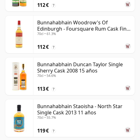
112 €
?
Bunnahabhain Woodrow's Of
Edinburgh - Foursquare Rum Cask Finis
70cl • 61.3%
2013 13 años
112 €
?
Bunnahabhain Duncan Taylor Single
Sherry Cask 2008 15 años
70cl • 54.6%
113 €
?
Bunnahabhain Staoisha - North Star
Single Cask 2013 11 años
70cl • 55.7%
119 €
?