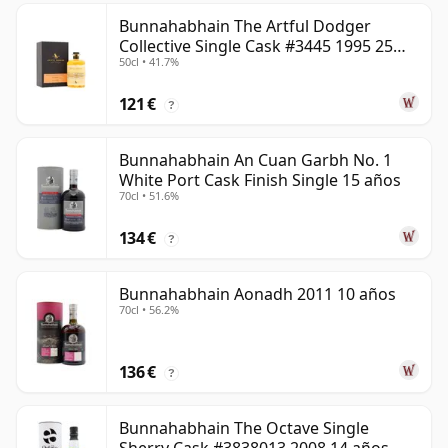
Bunnahabhain The Artful Dodger
Collective Single Cask #3445 1995 25
50cl • 41.7%
años
121 €
?
Bunnahabhain An Cuan Garbh No. 1
White Port Cask Finish Single 15 años
70cl • 51.6%
134 €
?
Bunnahabhain Aonadh 2011 10 años
70cl • 56.2%
136 €
?
Bunnahabhain The Octave Single