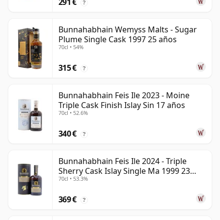
291 €
?
Bunnahabhain Wemyss Malts - Sugar
Plume Single Cask 1997 25 años
70cl • 54%
315 €
?
Bunnahabhain Feis Ile 2023 - Moine
Triple Cask Finish Islay Sin 17 años
70cl • 52.6%
340 €
?
Bunnahabhain Feis Ile 2024 - Triple
Sherry Cask Islay Single Ma 1999 23
70cl • 53.3%
años
369 €
?