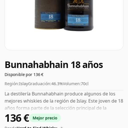
Bunnahabhain 18 años
Disponible por 136 €
Región:
Islay
Graduación:
46.3%
Volumen:
70cl
La destilería Bunnahabhain produce algunos de los
mejores whiskies de la región de Islay. Este joven de 18
años forma parte de la selección principal de la
136 €
destilería. El ABV de este whisky es un gratificante
Mejor precio
46,3%.