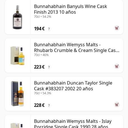
Bunnahabhain Banyuls Wine Cask
Finish 2013 10 años
70cl • 54.2%
194 €
?
Bunnahabhain Wemyss Malts -
Rhubarb Crumble & Cream Single Cask
70cl • 46%
1990 28 años
223 €
?
Bunnahabhain Duncan Taylor Single
Cask #383207 2002 20 años
70cl • 54.3%
228 €
?
Bunnahabhain Wemyss Malts - Islay
Porridge Single Cask 1990 28 años