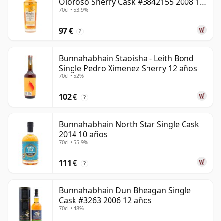
Oloroso Sherry Cask #3842155 2008 15
70cl • 53.9%
años
97 €
?
Bunnahabhain Staoisha - Leith Bond
Single Pedro Ximenez Sherry 12 años
70cl • 52%
102 €
?
Bunnahabhain North Star Single Cask
2014 10 años
70cl • 55.9%
111 €
?
Bunnahabhain Dun Bheagan Single
Cask #3263 2006 12 años
70cl • 48%