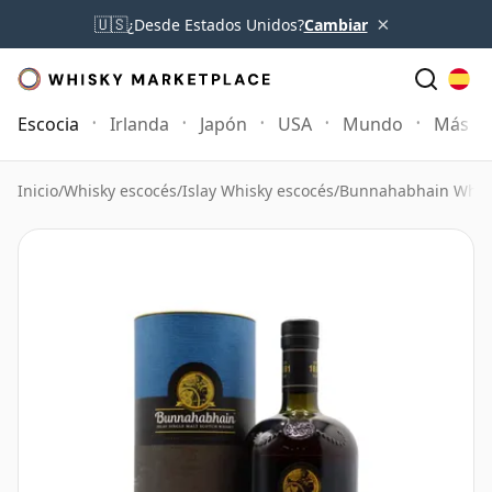
×
🇺🇸
¿Desde Estados Unidos?
Cambiar
Escocia
Irlanda
Japón
USA
Mundo
Más
Inicio
/
Whisky escocés
/
Islay Whisky escocés
/
Bunnahabhain Whis