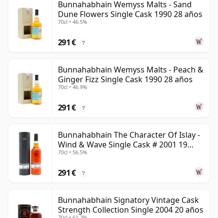
Bunnahabhain Wemyss Malts - Sand
Dune Flowers Single Cask 1990 28 años
70cl • 46.5%
291 €
?
Bunnahabhain Wemyss Malts - Peach &
Ginger Fizz Single Cask 1990 28 años
70cl • 46.9%
291 €
?
Bunnahabhain The Character Of Islay -
Wind & Wave Single Cask # 2001 19
70cl • 56.5%
años
291 €
?
Bunnahabhain Signatory Vintage Cask
Strength Collection Single 2004 20 años
70cl • 61.2%