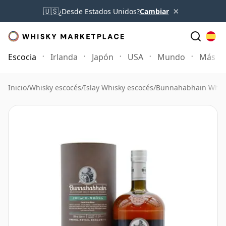
×
🇺🇸
¿Desde Estados Unidos?
Cambiar
Escocia
Irlanda
Japón
USA
Mundo
Más
Inicio
/
Whisky escocés
/
Islay Whisky escocés
/
Bunnahabhain Whis