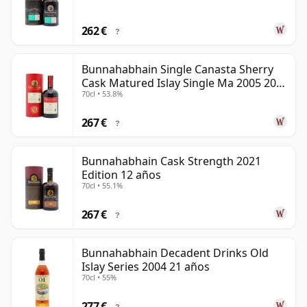
262 €
?
Bunnahabhain Single Canasta Sherry
Cask Matured Islay Single Ma 2005 20
70cl • 53.8%
años
267 €
?
Bunnahabhain Cask Strength 2021
Edition 12 años
70cl • 55.1%
267 €
?
Bunnahabhain Decadent Drinks Old
Islay Series 2004 21 años
70cl • 55%
277 €
?