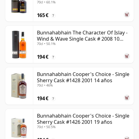
70cl • 60.1%
165 €
?
Bunnahabhain The Character Of Islay -
Wind & Wave Single Cask # 2008 10
70cl • 50.1%
años
194 €
?
Bunnahabhain Cooper's Choice - Single
Sherry Cask #1428 2001 14 años
70cl • 46%
194 €
?
Bunnahabhain Cooper's Choice - Single
Sherry Cask #1426 2001 19 años
70cl • 50.5%