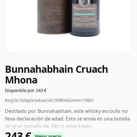
Bunnahabhain Cruach
Mhona
Disponible por 243 €
Región:
Islay
Graduación:
50%
Volumen:
100cl
Destilado por Bunnahabhain, este whisky escocés no
lleva declaración de edad. Esto se envía en una botella
de gran tamaño de 100 cl, estará bien.
243 €
Mejor precio