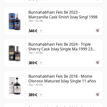
Bunnahabhain Feis Ile 2023 -
Manzanilla Cask Finish Islay Singl 1998
70cl • 52.3%
346 €
?
Bunnahabhain Feis Ile 2024 - Triple
Sherry Cask Islay Single Ma 1999 23
70cl • 53.3%
años
369 €
?
Bunnahabhain Feis Ile 2018 - Moine
Oloroso Matured Islay Single 11 años
70cl • 59.5%
389 €
?