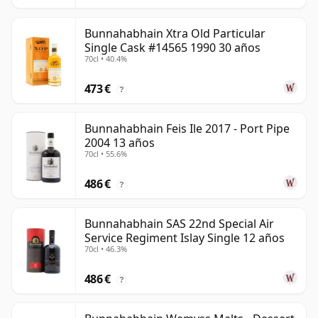
Bunnahabhain Xtra Old Particular
Single Cask #14565 1990 30 años
70cl • 40.4%
473 €
?
Bunnahabhain Feis Ile 2017 - Port Pipe
2004 13 años
70cl • 55.6%
486 €
?
Bunnahabhain SAS 22nd Special Air
Service Regiment Islay Single 12 años
70cl • 46.3%
486 €
?