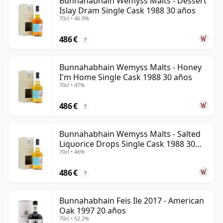
Bunnahabhain Wemyss Malts - Dessert
Islay Dram Single Cask 1988 30 años
70cl • 46.9%
486 €
?
Bunnahabhain Wemyss Malts - Honey
I'm Home Single Cask 1988 30 años
70cl • 47%
486 €
?
Bunnahabhain Wemyss Malts - Salted
Liquorice Drops Single Cask 1988 30
70cl • 46%
años
486 €
?
Bunnahabhain Feis Ile 2017 - American
Oak 1997 20 años
70cl • 52.2%