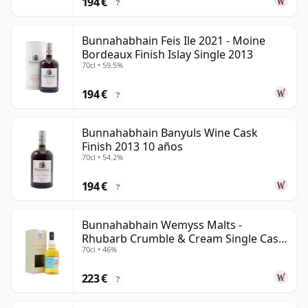
194 €
?
Bunnahabhain Feis Ile 2021 - Moine
Bordeaux Finish Islay Single 2013
70cl • 59.5%
194 €
?
Bunnahabhain Banyuls Wine Cask
Finish 2013 10 años
70cl • 54.2%
194 €
?
Bunnahabhain Wemyss Malts -
Rhubarb Crumble & Cream Single Cask
70cl • 46%
1990 28 años
223 €
?