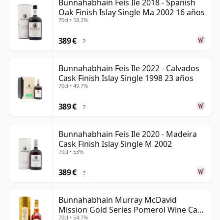
Bunnahabhain Feis Ile 2018 - Spanish
Oak Finish Islay Single Ma 2002 16 años
70cl • 58.2%
389 €
?
Bunnahabhain Feis Ile 2022 - Calvados
Cask Finish Islay Single 1998 23 años
70cl • 49.7%
389 €
?
Bunnahabhain Feis Ile 2020 - Madeira
Cask Finish Islay Single M 2002
70cl • 53%
389 €
?
Bunnahabhain Murray McDavid
Mission Gold Series Pomerol Wine Ca
70cl • 54.7%
1997 21 años