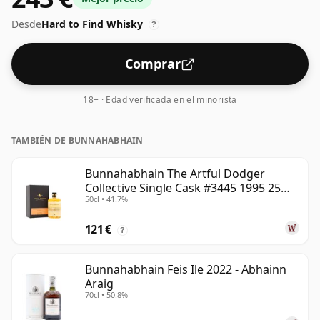
Desde
Hard to Find Whisky
?
Comprar
18+ · Edad verificada en el minorista
TAMBIÉN DE BUNNAHABHAIN
Bunnahabhain The Artful Dodger
Collective Single Cask #3445 1995 25
50cl • 41.7%
años
121 €
?
Bunnahabhain Feis Ile 2022 - Abhainn
Araig
70cl • 50.8%