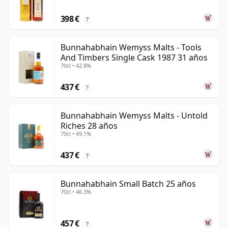
398 €
?
Bunnahabhain Wemyss Malts - Tools
And Timbers Single Cask 1987 31 años
70cl • 42.8%
437 €
?
Bunnahabhain Wemyss Malts - Untold
Riches 28 años
70cl • 49.1%
437 €
?
Bunnahabhain Small Batch 25 años
70cl • 46.3%
457 €
?