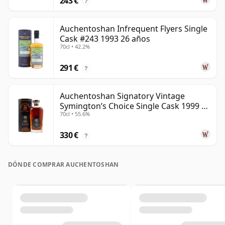
243 €
?
Auchentoshan Infrequent Flyers Single
Cask #243 1993 26 años
70cl • 42.2%
291 €
?
Auchentoshan Signatory Vintage
Symington’s Choice Single Cask 1999 24
70cl • 55.6%
años
330 €
?
DÓNDE COMPRAR AUCHENTOSHAN