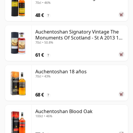
70cl • 46%
años
48 €
?
Auchentoshan Signatory Vintage The
Monuments Of Scotland - St A 2013 13
70cl • 50.8%
años
61 €
?
Auchentoshan 18 años
70cl • 43%
68 €
?
Auchentoshan Blood Oak
100cl • 46%