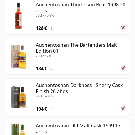
Auchentoshan Thompson Bros 1998 28
años
70cl • 45.9%
128 €
?
Auchentoshan The Bartenders Malt
Edition 01
70cl • 47%
184 €
?
Auchentoshan Darkness - Sherry Cask
Finish 26 años
50cl • 40.2%
194 €
?
Auchentoshan Old Malt Cask 1999 17
años