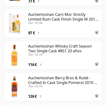
77 €
?
Auchentoshan Carn Mor Strictly
Limited Rum Cask Finish Single M 2011
70cl • 47.5%
9 años
97 €
?
Auchentoshan Whisky Craft Season
Two Single Cask #851 20 años
70cl • 55.1%
116 €
?
Auchentoshan Berry Bros & Rudd -
Crafted In Cask Single Pomerol 2010 15
70cl • 55.7%
años
126 €
?