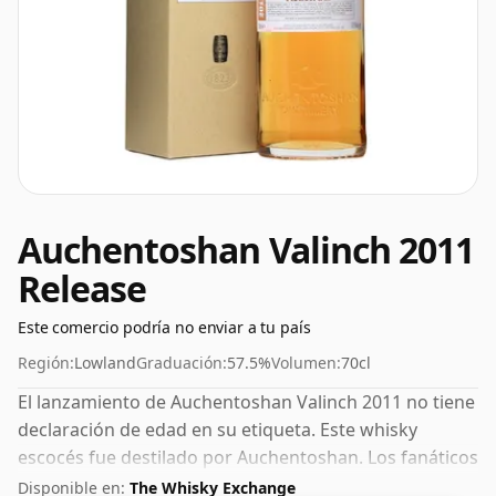
Auchentoshan Valinch 2011
Release
Este comercio podría no enviar a tu país
Región:
Lowland
Graduación:
57.5%
Volumen:
70cl
El lanzamiento de Auchentoshan Valinch 2011 no tiene
declaración de edad en su etiqueta. Este whisky
escocés fue destilado por Auchentoshan. Los fanáticos
de los whiskies de mayor graduación no se sentirán
Disponible en:
The Whisky Exchange