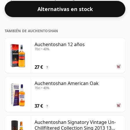
decepcionados con este embotellado que tiene un
Alternativas en stock
57,5% ABV.
TAMBIÉN DE AUCHENTOSHAN
Auchentoshan 12 años
70cl • 40%
27 €
?
Auchentoshan American Oak
70cl • 40%
37 €
?
Auchentoshan Signatory Vintage Un-
Chillfiltered Collection Sing 2013 13