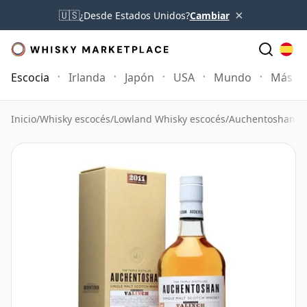
×
🇺🇸
¿Desde Estados Unidos?
Cambiar
Escocia
Irlanda
Japón
USA
Mundo
Más
Inicio
/
Whisky escocés
/
Lowland Whisky escocés
/
Auchentoshan W