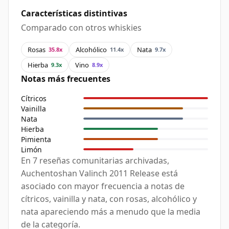
Características distintivas
Comparado con otros whiskies
Rosas
Alcohólico
Nata
35.8x
11.4x
9.7x
Hierba
Vino
9.3x
8.9x
Notas más frecuentes
Cítricos
Vainilla
Nata
Hierba
Pimienta
Limón
En 7 reseñas comunitarias archivadas,
Auchentoshan Valinch 2011 Release está
asociado con mayor frecuencia a notas de
cítricos, vainilla y nata, con rosas, alcohólico y
nata apareciendo más a menudo que la media
de la categoría.