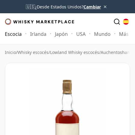
×
🇺🇸
¿Desde Estados Unidos?
Cambiar
Escocia
Irlanda
Japón
USA
Mundo
Más
Inicio
/
Whisky escocés
/
Lowland Whisky escocés
/
Auchentoshan W