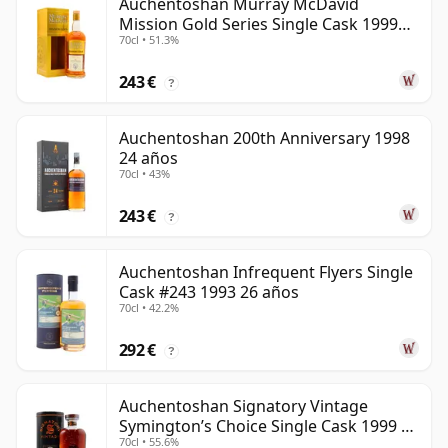
Auchentoshan Murray McDavid
Mission Gold Series Single Cask 1999
70cl • 51.3%
24 años
243 €
?
Auchentoshan 200th Anniversary 1998
24 años
70cl • 43%
243 €
?
Auchentoshan Infrequent Flyers Single
Cask #243 1993 26 años
70cl • 42.2%
292 €
?
Auchentoshan Signatory Vintage
Symington’s Choice Single Cask 1999 24
70cl • 55.6%
años