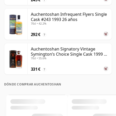
Auchentoshan Infrequent Flyers Single
Cask #243 1993 26 años
70cl • 42.2%
292 €
?
Auchentoshan Signatory Vintage
Symington’s Choice Single Cask 1999 24
70cl • 55.6%
años
331 €
?
DÓNDE COMPRAR AUCHENTOSHAN