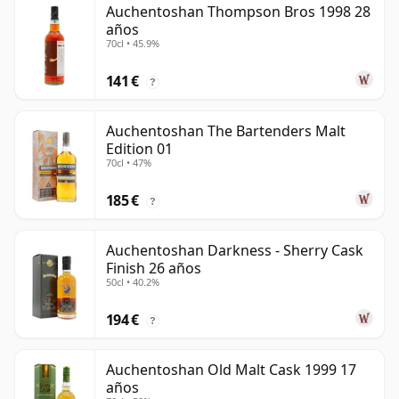
Auchentoshan Thompson Bros 1998 28
años
70cl • 45.9%
141 €
?
Auchentoshan The Bartenders Malt
Edition 01
70cl • 47%
185 €
?
Auchentoshan Darkness - Sherry Cask
Finish 26 años
50cl • 40.2%
194 €
?
Auchentoshan Old Malt Cask 1999 17
años