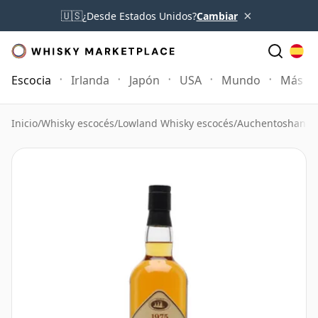
×
🇺🇸
¿Desde Estados Unidos?
Cambiar
Escocia
Irlanda
Japón
USA
Mundo
Más
Inicio
/
Whisky escocés
/
Lowland Whisky escocés
/
Auchentoshan W