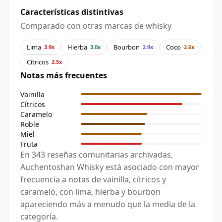
Características distintivas
Comparado con otras marcas de whisky
Lima
Hierba
Bourbon
Coco
3.9x
3.0x
2.9x
2.6x
Cítricos
2.5x
Notas más frecuentes
Vainilla
Cítricos
Caramelo
Roble
Miel
Fruta
En 343 reseñas comunitarias archivadas,
Auchentoshan Whisky está asociado con mayor
frecuencia a notas de vainilla, cítricos y
caramelo, con lima, hierba y bourbon
apareciendo más a menudo que la media de la
categoría.