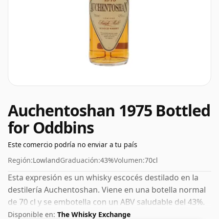
Auchentoshan 1975 Bottled
for Oddbins
Este comercio podría no enviar a tu país
Región:
Lowland
Graduación:
43%
Volumen:
70cl
Esta expresión es un whisky escocés destilado en la
destilería Auchentoshan. Viene en una botella normal
de 70 cl y se embotella con un ABV saludable del 43%.
Disponible en:
The Whisky Exchange