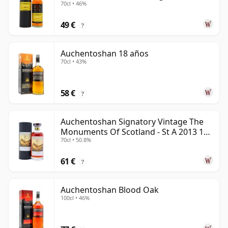
70cl • 46%
años
49 €
?
Auchentoshan 18 años
70cl • 43%
58 €
?
Auchentoshan Signatory Vintage The
Monuments Of Scotland - St A 2013 13
70cl • 50.8%
años
61 €
?
Auchentoshan Blood Oak
100cl • 46%