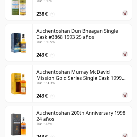
70cl • 50%
238 €
?
Auchentoshan Dun Bheagan Single
Cask #3868 1993 25 años
70cl • 50.5%
243 €
?
Auchentoshan Murray McDavid
Mission Gold Series Single Cask 1999
70cl • 51.3%
24 años
243 €
?
Auchentoshan 200th Anniversary 1998
24 años
70cl • 43%
243 €
?