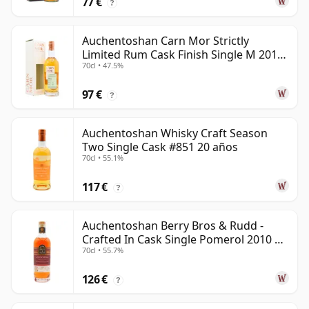
77 €
?
Auchentoshan Carn Mor Strictly
Limited Rum Cask Finish Single M 2011
70cl • 47.5%
9 años
97 €
?
Auchentoshan Whisky Craft Season
Two Single Cask #851 20 años
70cl • 55.1%
117 €
?
Auchentoshan Berry Bros & Rudd -
Crafted In Cask Single Pomerol 2010 15
70cl • 55.7%
años
126 €
?