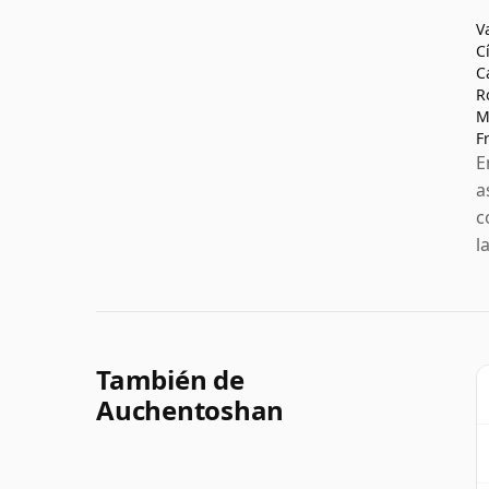
V
C
C
R
M
F
E
a
c
l
También de
Auchentoshan