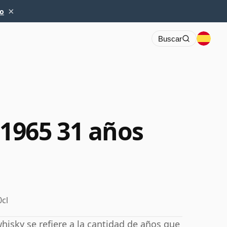
×
io
Buscar
1965 31 años
0cl
hisky se refiere a la cantidad de años que