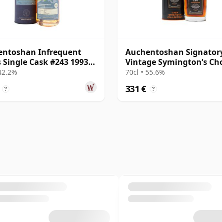
entoshan Infrequent
Auchentoshan Signator
s Single Cask #243 1993
Vintage Symington’s Ch
os
Single Cask 1999 24 año
 42.2%
70cl • 55.6%
331 €
?
?