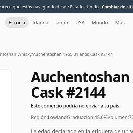
Parece que estás navegando desde Estados Unidos.
Cambiar de sit
Escocia
Irlanda
Japón
USA
Mundo
Más
ntoshan Whisky
/
Auchentoshan 1965 31 años Cask #2144
Auchentoshan 
Cask #2144
Este comercio podría no enviar a tu país
Región:
Lowland
Graduación:
45.6%
Volumen:
7
La edad declarada en la etiqueta de un w