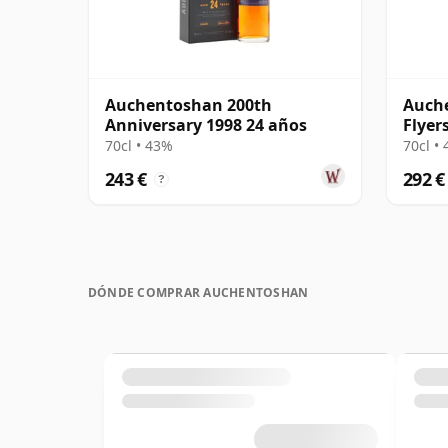
Auchentoshan 200th
Auch
Anniversary 1998 24 años
Flyer
26 añ
70cl • 43%
70cl •
243 €
292 €
?
DÓNDE COMPRAR AUCHENTOSHAN