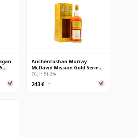
agan
Auchentoshan Murray
5
McDavid Mission Gold Series
Single Cask 1999 24 años
70cl • 51.3%
243 €
?