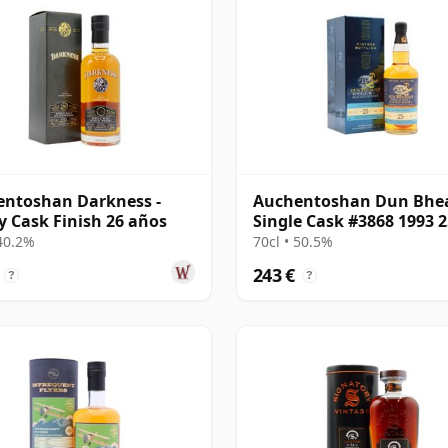
ntoshan Darkness -
Auchentoshan Dun Bhe
y Cask Finish 26 años
Single Cask #3868 1993 2
años
 40.2%
70cl • 50.5%
243 €
?
?