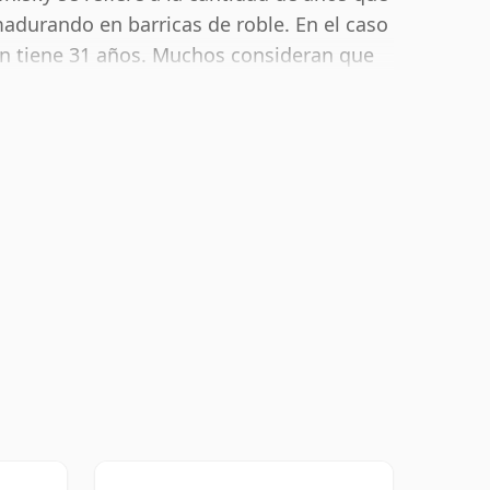
madurando en barricas de roble. En el caso
n tiene 31 años. Muchos consideran que
ar la "sensación en boca" y el sabor