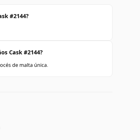
ask #2144?
ños Cask #2144?
océs de malta única
.