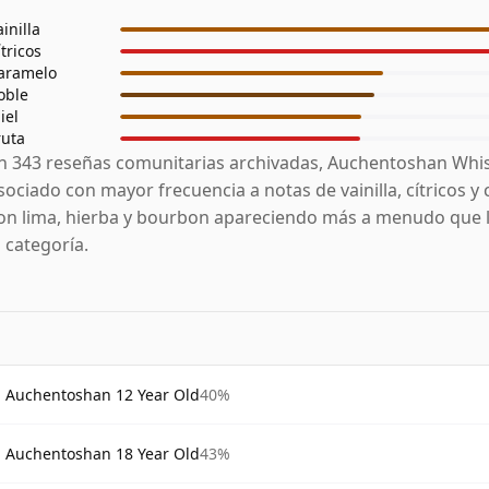
ainilla
ítricos
aramelo
oble
iel
ruta
n 343 reseñas comunitarias archivadas, Auchentoshan Whis
sociado con mayor frecuencia a notas de vainilla, cítricos y
on lima, hierba y bourbon apareciendo más a menudo que 
a categoría.
Auchentoshan 12 Year Old
40%
Auchentoshan 18 Year Old
43%