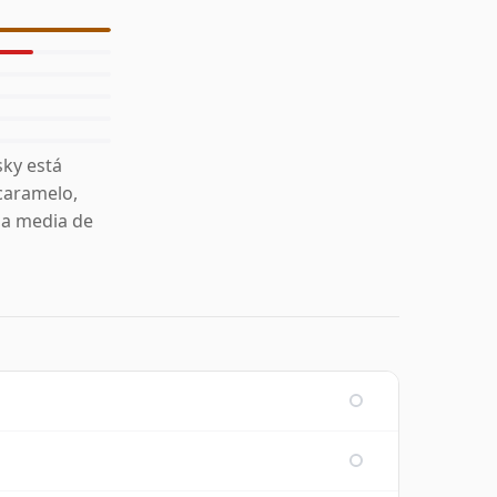
ky está
 caramelo,
la media de