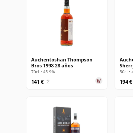
Auchentoshan Thompson
Auche
Bros 1998 28 años
Sherr
70cl • 45.9%
50cl •
141 €
194 €
?