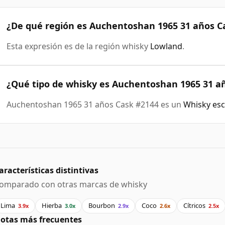
¿De qué región es Auchentoshan 1965 31 años C
Esta expresión es de la región whisky
Lowland
.
¿Qué tipo de whisky es Auchentoshan 1965 31 a
Auchentoshan 1965 31 años Cask #2144 es un
Whisky esc
aracterísticas distintivas
omparado con otras marcas de whisky
Lima
Hierba
Bourbon
Coco
Cítricos
3.9x
3.0x
2.9x
2.6x
2.5x
otas más frecuentes