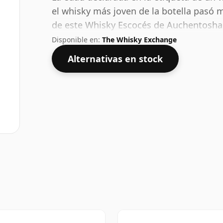
el whisky más joven de la botella pasó 
de este Whisky Escocés de Auchentosha
el 45,6% es un buen ABV para experiment
Disponible en:
The Whisky Exchange
pleno del whisky.
Alternativas en stock