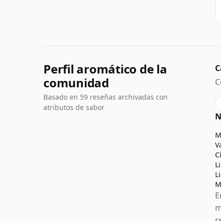
Perfil aromático de la
C
comunidad
C
Basado en 59 reseñas archivadas con
atributos de sabor
N
M
V
C
L
L
M
E
m
r