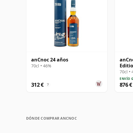
anCnoc 24 años
anCno
Editi
70cl • 46%
70cl •
ENVÍO 
312 €
876 €
?
DÓNDE COMPRAR ANCNOC