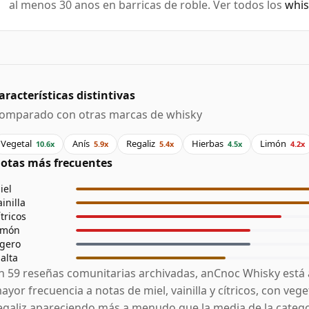
al menos 30 anos en barricas de roble. Ver todos los
whis
aracterísticas distintivas
omparado con otras marcas de whisky
Vegetal
Anís
Regaliz
Hierbas
Limón
10.6x
5.9x
5.4x
4.5x
4.2x
otas más frecuentes
iel
ainilla
ítricos
imón
igero
alta
n 59 reseñas comunitarias archivadas, anCnoc Whisky está
ayor frecuencia a notas de miel, vainilla y cítricos, con veget
egaliz apareciendo más a menudo que la media de la catego