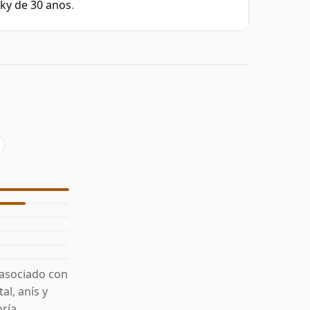
ky de 30 anos
.
 asociado con
al, anís y
ría.