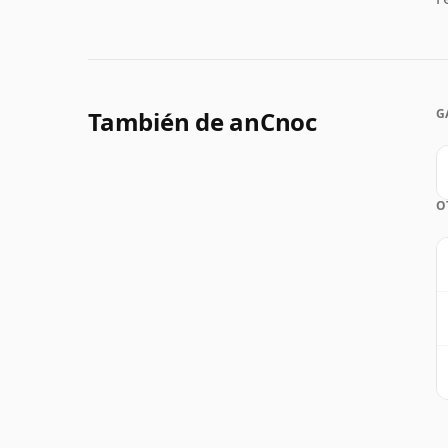
También de anCnoc
G
O