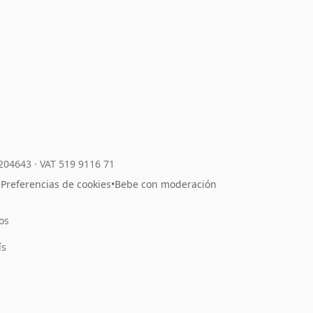
7204643
·
VAT 519 9116 71
•
Preferencias de cookies
•
Bebe con moderación
os
l
ís