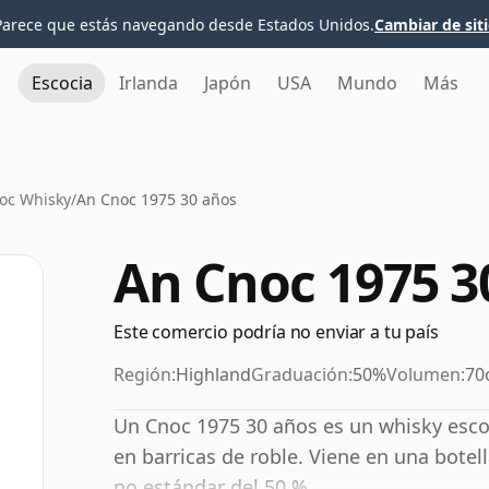
Parece que estás navegando desde Estados Unidos.
Cambiar de sit
Escocia
Irlanda
Japón
USA
Mundo
Más
oc Whisky
/
An Cnoc 1975 30 años
An Cnoc 1975 3
Este comercio podría no enviar a tu país
Región:
Highland
Graduación:
50%
Volumen:
70
Un Cnoc 1975 30 años es un whisky esco
en barricas de roble. Viene en una botel
no estándar del 50 %.