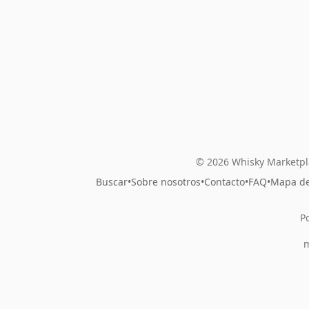
© 2026 Whisky Marketpl
Buscar
•
Sobre nosotros
•
Contacto
•
FAQ
•
Mapa del
P
m