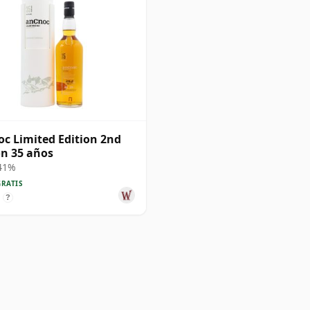
c Limited Edition 2nd
on 35 años
 41%
GRATIS
?