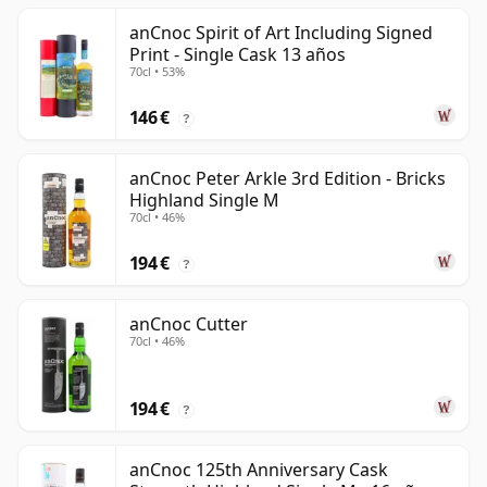
anCnoc Spirit of Art Including Signed
Print - Single Cask 13 años
70cl • 53%
146 €
?
anCnoc Peter Arkle 3rd Edition - Bricks
Highland Single M
70cl • 46%
194 €
?
anCnoc Cutter
70cl • 46%
194 €
?
anCnoc 125th Anniversary Cask