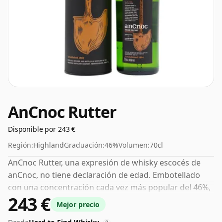
AnCnoc Rutter
Disponible por 243 €
Región:
Highland
Graduación:
46%
Volumen:
70cl
AnCnoc Rutter, una expresión de whisky escocés de
anCnoc, no tiene declaración de edad. Embotellado
con una concentración cada vez más popular del 46%,
243 €
que es un ABV para beber respetable.
Mejor precio