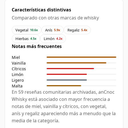
Características distintivas
Comparado con otras marcas de whisky
Vegetal
Anís
Regaliz
10.6x
5.9x
5.4x
Hierbas
Limón
4.5x
4.2x
Notas más frecuentes
Miel
Vainilla
Cítricos
Limón
Ligero
Malta
En 59 reseñas comunitarias archivadas, anCnoc
Whisky está asociado con mayor frecuencia a
notas de miel, vainilla y cítricos, con vegetal,
anís y regaliz apareciendo más a menudo que la
media de la categoría.