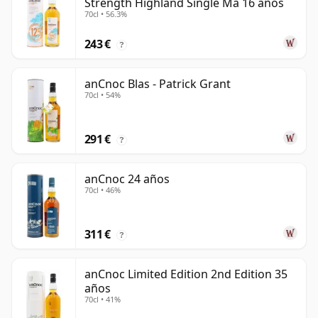
Strength Highland Single Ma 16 años
70cl • 56.3%
243 €
?
anCnoc Blas - Patrick Grant
70cl • 54%
291 €
?
anCnoc 24 años
70cl • 46%
311 €
?
anCnoc Limited Edition 2nd Edition 35
años
70cl • 41%