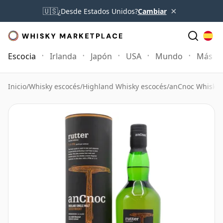
×
🇺🇸
¿Desde Estados Unidos?
Cambiar
Escocia
Irlanda
Japón
USA
Mundo
Más
Inicio
/
Whisky escocés
/
Highland Whisky escocés
/
anCnoc Whisky
/