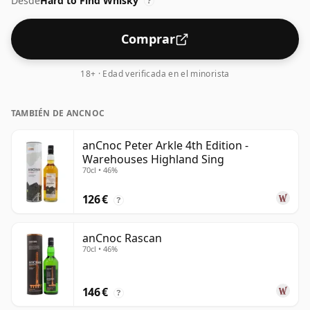
Desde
Hard to Find Whisky
?
Comprar
18+ · Edad verificada en el minorista
TAMBIÉN DE ANCNOC
anCnoc Peter Arkle 4th Edition -
Warehouses Highland Sing
70cl • 46%
126 €
?
anCnoc Rascan
70cl • 46%
146 €
?