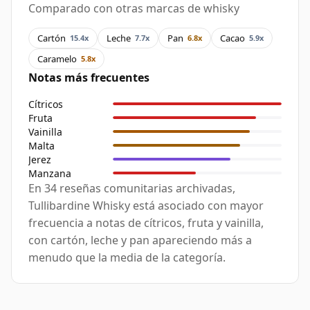
Comparado con otras marcas de whisky
Cartón
Leche
Pan
Cacao
15.4x
7.7x
6.8x
5.9x
Caramelo
5.8x
Notas más frecuentes
Cítricos
Fruta
Vainilla
Malta
Jerez
Manzana
En 34 reseñas comunitarias archivadas,
Tullibardine Whisky está asociado con mayor
frecuencia a notas de cítricos, fruta y vainilla,
con cartón, leche y pan apareciendo más a
menudo que la media de la categoría.