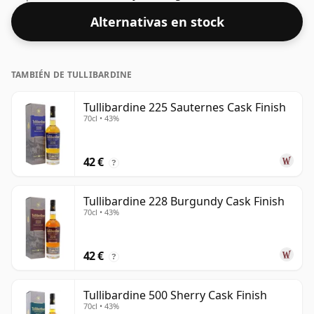
concentración óptima para beber. Se disfruta solo o
Alternativas en stock
con una gota de agua.
TAMBIÉN DE TULLIBARDINE
Tullibardine 225 Sauternes Cask Finish
70cl • 43%
42 €
?
Tullibardine 228 Burgundy Cask Finish
70cl • 43%
42 €
?
Tullibardine 500 Sherry Cask Finish
70cl • 43%