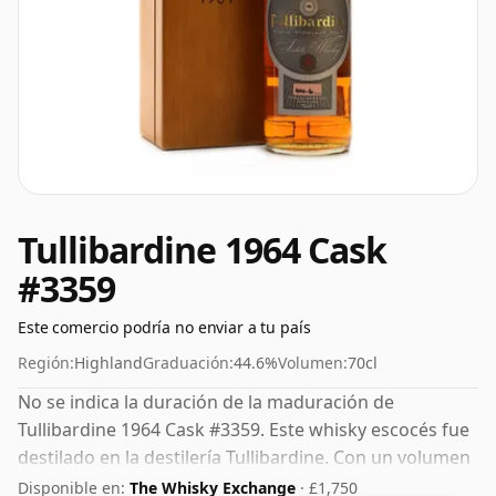
Tullibardine 1964 Cask
#3359
Este comercio podría no enviar a tu país
Región:
Highland
Graduación:
44.6%
Volumen:
70cl
No se indica la duración de la maduración de
Tullibardine 1964 Cask #3359. Este whisky escocés fue
destilado en la destilería Tullibardine. Con un volumen
de 44,6% ABV, este whisky se embotella con una
Disponible en:
The Whisky Exchange
· £1,750