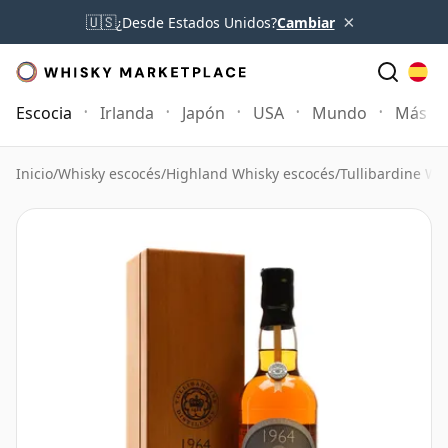
×
🇺🇸
¿Desde Estados Unidos?
Cambiar
Escocia
Irlanda
Japón
USA
Mundo
Más
Inicio
/
Whisky escocés
/
Highland Whisky escocés
/
Tullibardine Wh