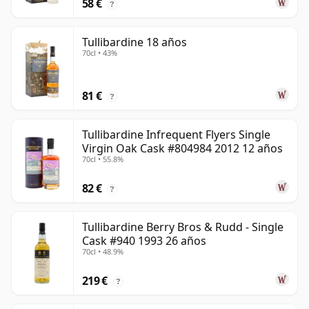
58 €
?
Tullibardine 18 años
70cl • 43%
81 €
?
Tullibardine Infrequent Flyers Single
Virgin Oak Cask #804984 2012 12 años
70cl • 55.8%
82 €
?
Tullibardine Berry Bros & Rudd - Single
Cask #940 1993 26 años
70cl • 48.9%
219 €
?