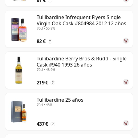
?
Tullibardine Infrequent Flyers Single
Virgin Oak Cask #804984 2012 12 años
70cl • 55.8%
82 €
?
Tullibardine Berry Bros & Rudd - Single
Cask #940 1993 26 años
70cl • 48.9%
219 €
?
Tullibardine 25 años
70cl • 43%
437 €
?