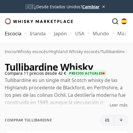
×
🇺🇸
¿Desde Estados Unidos?
Cambiar
Escocia
Irlanda
Japón
USA
Mundo
Más
Inicio
/
Whisky escocés
/
Highland Whisky escocés
/
Tullibardine Wh
Tullibardine Whisky
Compara 11 precios desde 42 €
PRECIOS ACTUALES
Tullibardine es un single malt Scotch whisky de las
Highlands procedente de Blackford, en Perthshire, a
los pies de las colinas Ochil. La destilería moderna fue
construida en 1949, aunque la vinculación del
Leer más
emplazamiento con la elaboración de cerveza se
remonta mucho más atrás, respaldada por las aguas
COMPRAR TULLIBARDINE
cristalinas de las Highlands y la larga tradición de
producción de bebidas de la zona.