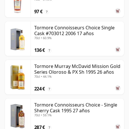
97 €
?
Tormore Connoisseurs Choice Single
Cask #703012 2006 17 años
70cl • 60.9%
136 €
?
Tormore Murray McDavid Mission Gold
Series Oloroso & PX Sh 1995 26 años
70cl • 44.1%
224 €
?
Tormore Connoisseurs Choice - Single
Sherry Cask 1995 27 años
70cl • 59.1%
287 €
?