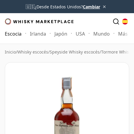
×
🇺🇸
¿Desde Estados Unidos?
Cambiar
Escocia
Irlanda
Japón
USA
Mundo
Más
Inicio
/
Whisky escocés
/
Speyside Whisky escocés
/
Tormore Whisky