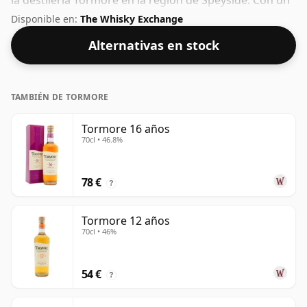
la destilería Tormore en la región de Speyside. Con un
57% ABV, este contenido de alcohol es más que
Disponible en:
The Whisky Exchange
aceptable. Embotellado en el tamaño estándar de 75
Alternativas en stock
cl.
TAMBIÉN DE TORMORE
Tormore 16 años
70cl • 46.8%
78 €
?
Tormore 12 años
70cl • 46%
54 €
?