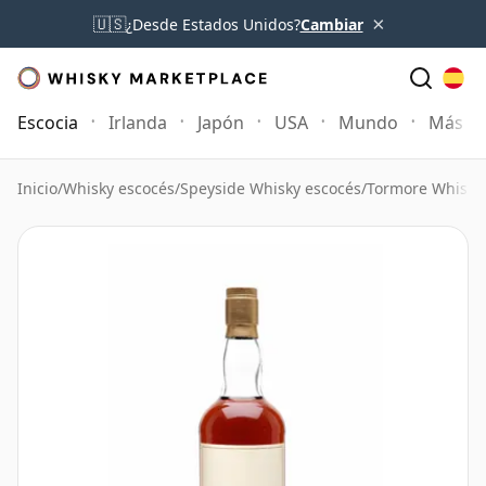
×
🇺🇸
¿Desde Estados Unidos?
Cambiar
Escocia
Irlanda
Japón
USA
Mundo
Más
Inicio
/
Whisky escocés
/
Speyside Whisky escocés
/
Tormore Whisky