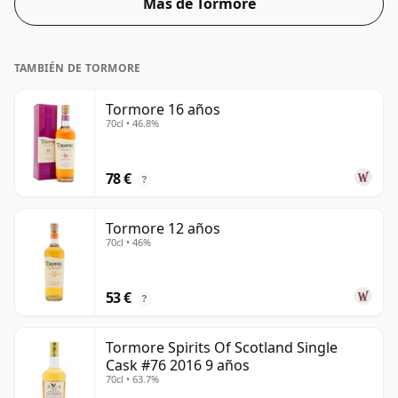
Más de Tormore
TAMBIÉN DE TORMORE
Tormore 16 años
70cl • 46.8%
78 €
?
Tormore 12 años
70cl • 46%
53 €
?
Tormore Spirits Of Scotland Single
Cask #76 2016 9 años
70cl • 63.7%