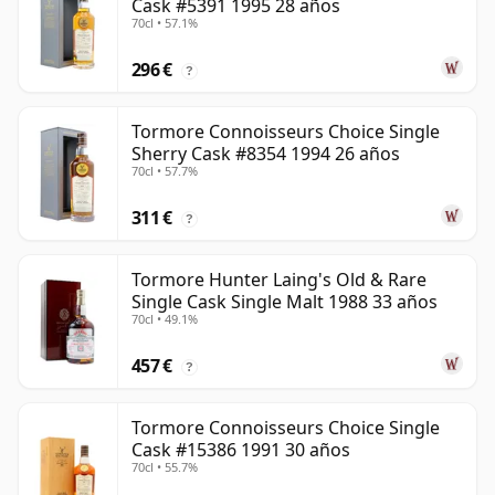
Cask #5391 1995 28 años
70cl • 57.1%
296 €
?
Tormore Connoisseurs Choice Single
Sherry Cask #8354 1994 26 años
70cl • 57.7%
311 €
?
Tormore Hunter Laing's Old & Rare
Single Cask Single Malt 1988 33 años
70cl • 49.1%
457 €
?
Tormore Connoisseurs Choice Single
Cask #15386 1991 30 años
70cl • 55.7%