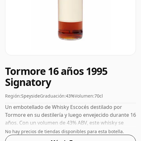
Tormore 16 años 1995
Signatory
Región:
Speyside
Graduación:
43%
Volumen:
70cl
Un embotellado de Whisky Escocés destilado por
Tormore en su destilería y luego envejecido durante 16
años. Con un volumen de 43% ABV, este whisky se
embotella con una concentración óptima para beber.
No hay precios de tiendas disponibles para esta botella.
Se disfruta solo o con una gota de agua.