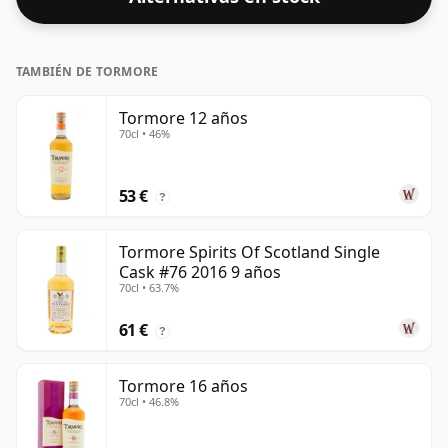
TAMBIÉN DE TORMORE
Tormore 12 años
70cl • 46%
53 €
?
Tormore Spirits Of Scotland Single
Cask #76 2016 9 años
70cl • 63.7%
61 €
?
Tormore 16 años
70cl • 46.8%