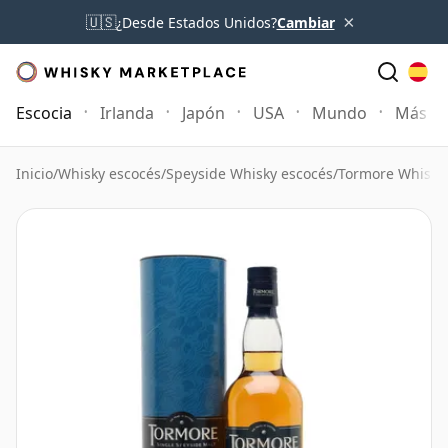
×
🇺🇸
¿Desde Estados Unidos?
Cambiar
Escocia
Irlanda
Japón
USA
Mundo
Más
Inicio
/
Whisky escocés
/
Speyside Whisky escocés
/
Tormore Whisky