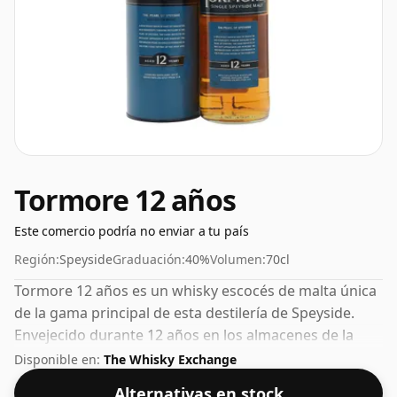
Tormore 12 años
Este comercio podría no enviar a tu país
Región:
Speyside
Graduación:
40%
Volumen:
70cl
Tormore 12 años es un whisky escocés de malta única
de la gama principal de esta destilería de Speyside.
Envejecido durante 12 años en los almacenes de la
destilería en Escocia. Este whisky viene en una botella
Disponible en:
The Whisky Exchange
de 70 cl y se embotelló con una concentración del 40%.
Alternativas en stock