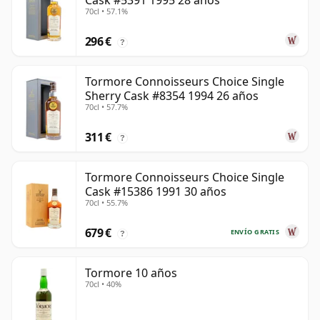
Cask #5391 1995 28 años
70cl • 57.1%
296 €
?
Tormore Connoisseurs Choice Single
Sherry Cask #8354 1994 26 años
70cl • 57.7%
311 €
?
Tormore Connoisseurs Choice Single
Cask #15386 1991 30 años
70cl • 55.7%
679 €
ENVÍO GRATIS
?
Tormore 10 años
70cl • 40%