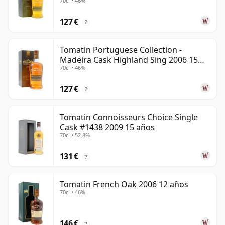
70cl • 46%
127 €
?
Tomatin Portuguese Collection -
Madeira Cask Highland Sing 2006 15
70cl • 46%
años
127 €
?
Tomatin Connoisseurs Choice Single
Cask #1438 2009 15 años
70cl • 52.8%
131 €
?
Tomatin French Oak 2006 12 años
70cl • 46%
146 €
?