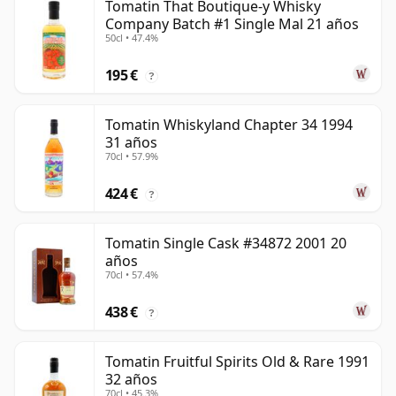
Tomatin That Boutique-y Whisky
Company Batch #1 Single Mal 21 años
50cl • 47.4%
195 €
?
Tomatin Whiskyland Chapter 34 1994
31 años
70cl • 57.9%
424 €
?
Tomatin Single Cask #34872 2001 20
años
70cl • 57.4%
438 €
?
Tomatin Fruitful Spirits Old & Rare 1991
32 años
70cl • 45.3%