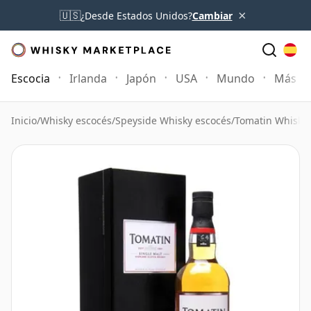
×
🇺🇸
¿Desde Estados Unidos?
Cambiar
Escocia
Irlanda
Japón
USA
Mundo
Más
Inicio
/
Whisky escocés
/
Speyside Whisky escocés
/
Tomatin Whisky
/