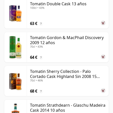
Tomatin Double Cask 13 años
100cl • 43%
63 €
?
Tomatin Gordon & MacPhail Discovery
2009 12 años
70cl • 43%
64 €
?
Tomatin Sherry Collection - Palo
Cortado Cask Highland Sin 2008 15
70cl • 46%
años
68 €
?
Tomatin Strathdearn - Glaschu Madeira
Cask 2014 10 años