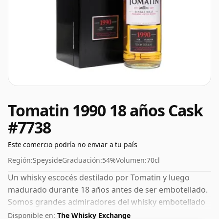
Tomatin 1990 18 años Cask
#7738
Este comercio podría no enviar a tu país
Región:
Speyside
Graduación:
54%
Volumen:
70cl
Un whisky escocés destilado por Tomatin y luego
madurado durante 18 años antes de ser embotellado.
Somos grandes admiradores del whisky embotellado
con alta concentración y este embotellado tiene un
Disponible en:
The Whisky Exchange