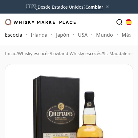
×
🇺🇸
¿Desde Estados Unidos?
Cambiar
Escocia
Irlanda
Japón
USA
Mundo
Más
Inicio
/
Whisky escocés
/
Lowland Whisky escocés
/
St. Magdalene W