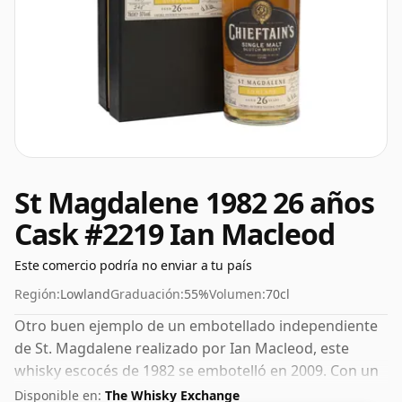
St Magdalene 1982 26 años
Cask #2219 Ian Macleod
Este comercio podría no enviar a tu país
Región:
Lowland
Graduación:
55%
Volumen:
70cl
Otro buen ejemplo de un embotellado independiente
de St. Magdalene realizado por Ian Macleod, este
whisky escocés de 1982 se embotelló en 2009. Con un
55% ABV, este contenido de alcohol es más que
Disponible en:
The Whisky Exchange