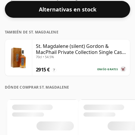
aceptable. Embotellado en el tamaño estándar de 70
Alternativas en stock
cl.
TAMBIÉN DE ST. MAGDALENE
St. Magdalene (silent) Gordon &
MacPhail Private Collection Single Cask
70cl • 54.5%
# 1982 40 años
2915 €
ENVÍO GRATIS
?
DÓNDE COMPRAR ST. MAGDALENE