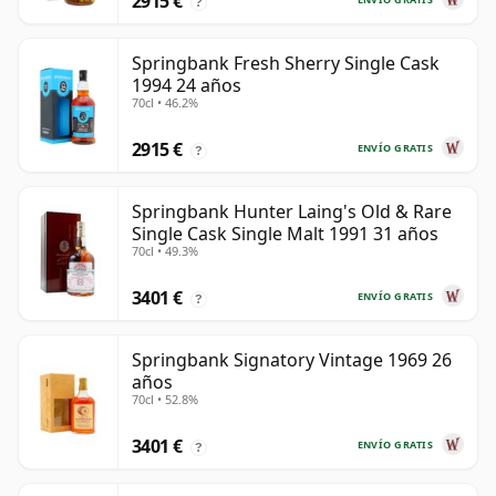
2915 €
?
Springbank Fresh Sherry Single Cask
1994 24 años
70cl • 46.2%
2915 €
ENVÍO GRATIS
?
Springbank Hunter Laing's Old & Rare
Single Cask Single Malt 1991 31 años
70cl • 49.3%
3401 €
ENVÍO GRATIS
?
Springbank Signatory Vintage 1969 26
años
70cl • 52.8%
3401 €
ENVÍO GRATIS
?