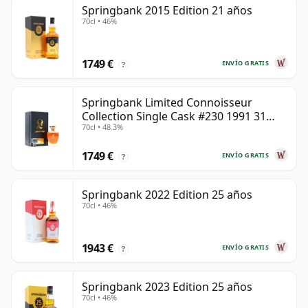
Springbank 2015 Edition 21 años
70cl • 46%
1749 €
ENVÍO GRATIS
?
Springbank Limited Connoisseur
Collection Single Cask #230 1991 31
70cl • 48.3%
años
1749 €
ENVÍO GRATIS
?
Springbank 2022 Edition 25 años
70cl • 46%
1943 €
ENVÍO GRATIS
?
Springbank 2023 Edition 25 años
70cl • 46%