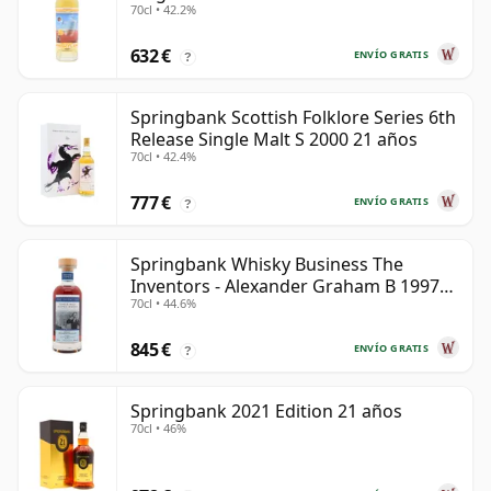
70cl • 42.2%
632 €
ENVÍO GRATIS
?
Springbank Scottish Folklore Series 6th
Release Single Malt S 2000 21 años
70cl • 42.4%
777 €
ENVÍO GRATIS
?
Springbank Whisky Business The
Inventors - Alexander Graham B 1997
70cl • 44.6%
28 años
845 €
ENVÍO GRATIS
?
Springbank 2021 Edition 21 años
70cl • 46%