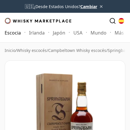
×
🇺🇸
¿Desde Estados Unidos?
Cambiar
Escocia
Irlanda
Japón
USA
Mundo
Más
Inicio
/
Whisky escocés
/
Campbeltown Whisky escocés
/
Springbank