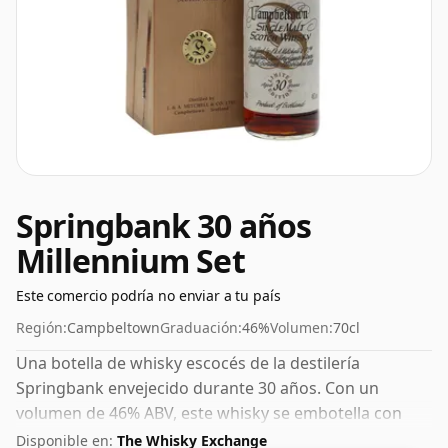
Springbank 30 años
Millennium Set
Este comercio podría no enviar a tu país
Región:
Campbeltown
Graduación:
46%
Volumen:
70cl
Una botella de whisky escocés de la destilería
Springbank envejecido durante 30 años. Con un
volumen de 46% ABV, este whisky se embotella con
una concentración óptima para beber. Se disfruta solo
Disponible en:
The Whisky Exchange