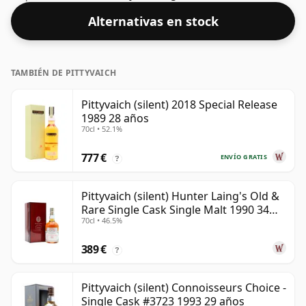
alcohol es más que aceptable. Embotellado en el
Alternativas en stock
tamaño estándar de 70 cl.
TAMBIÉN DE PITTYVAICH
Pittyvaich (silent) 2018 Special Release
1989 28 años
70cl • 52.1%
777 €
ENVÍO GRATIS
?
Pittyvaich (silent) Hunter Laing's Old &
Rare Single Cask Single Malt 1990 34
70cl • 46.5%
años
389 €
?
Pittyvaich (silent) Connoisseurs Choice -
Single Cask #3723 1993 29 años