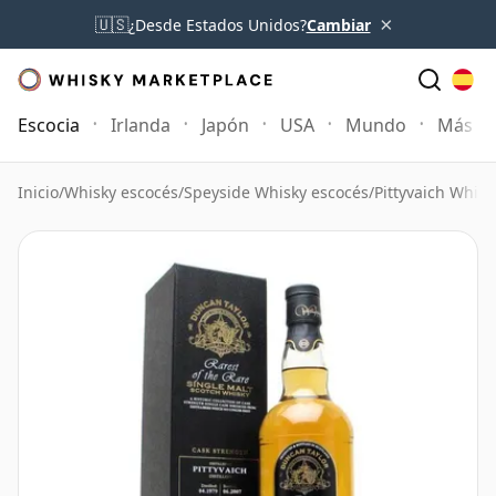
×
🇺🇸
¿Desde Estados Unidos?
Cambiar
Escocia
Irlanda
Japón
USA
Mundo
Más
Inicio
/
Whisky escocés
/
Speyside Whisky escocés
/
Pittyvaich Whisk