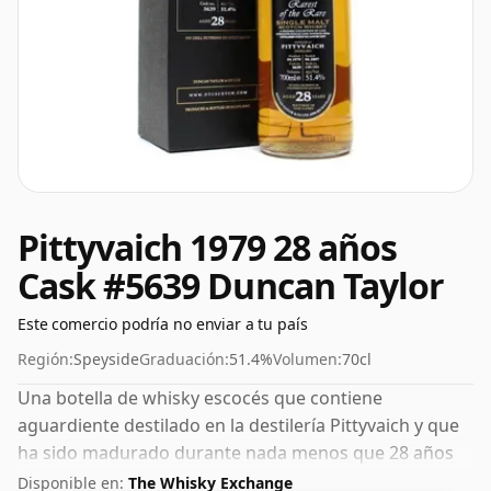
Pittyvaich 1979 28 años
Cask #5639 Duncan Taylor
Este comercio podría no enviar a tu país
Región:
Speyside
Graduación:
51.4%
Volumen:
70cl
Una botella de whisky escocés que contiene
aguardiente destilado en la destilería Pittyvaich y que
ha sido madurado durante nada menos que 28 años
en barricas de roble. Con 51,4% ABV, este contenido de
Disponible en:
The Whisky Exchange