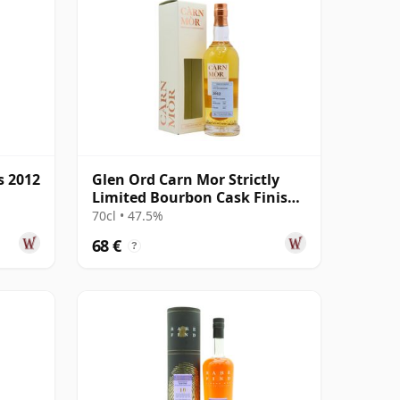
s 2012
Glen Ord Carn Mor Strictly
Limited Bourbon Cask Finish
Sing 2012 8 años
70cl • 47.5%
68 €
?