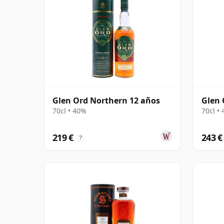
Glen Ord Northern 12 años
Glen 
70cl • 40%
70cl •
219 €
243 €
?