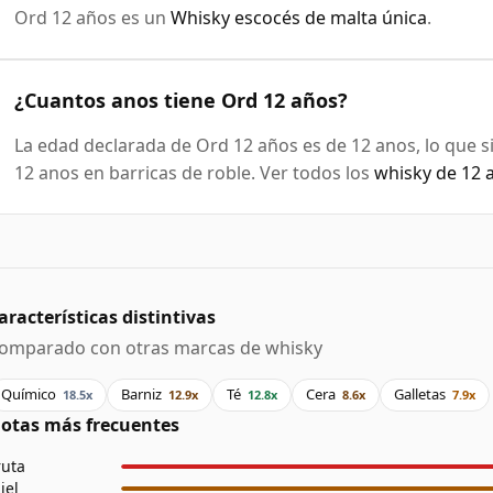
Ord 12 años es un
Whisky escocés de malta única
.
¿Cuantos anos tiene Ord 12 años?
La edad declarada de Ord 12 años es de 12 anos, lo que 
12 anos en barricas de roble. Ver todos los
whisky de 12 
aracterísticas distintivas
omparado con otras marcas de whisky
Químico
Barniz
Té
Cera
Galletas
18.5x
12.9x
12.8x
8.6x
7.9x
otas más frecuentes
ruta
iel