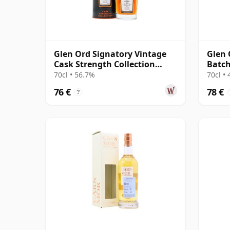
Glen Ord Signatory Vintage
Glen 
Cask Strength Collection
Batch
Single 2009 16 años
70cl • 56.7%
70cl •
76 €
78 €
?