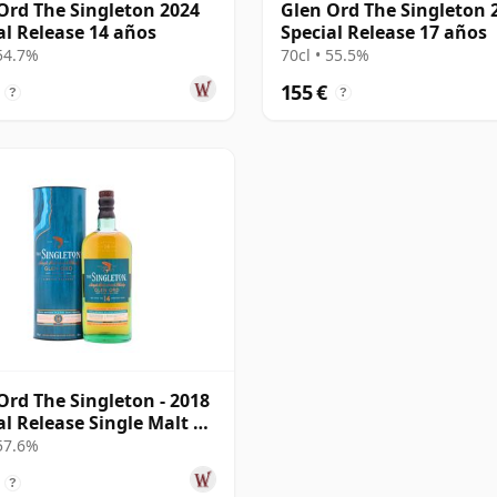
Ord The Singleton 2024
Glen Ord The Singleton 
al Release 14 años
Special Release 17 años
 54.7%
70cl • 55.5%
155 €
?
?
Ord The Singleton - 2018
al Release Single Malt S
os
 57.6%
?