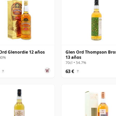
Ord Glenordie 12 años
Glen Ord Thompson Bro
13 años
 40%
70cl • 54.7%
63 €
?
?