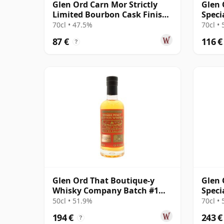
Glen Ord Carn Mor Strictly
Glen 
Limited Bourbon Cask Finish
Speci
Sing 2012 10 años
70cl • 47.5%
70cl •
87 €
116 €
?
Glen Ord That Boutique-y
Glen 
Whisky Company Batch #1
Speci
Single Mal 20 años
14 añ
50cl • 51.9%
70cl •
194 €
243 €
?