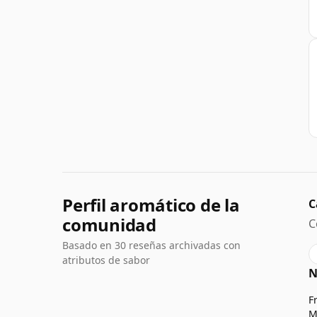
Perfil aromático de la
C
comunidad
C
Basado en 30 reseñas archivadas con
atributos de sabor
N
F
M