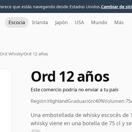
Parece que estás navegando desde Estados Unidos.
Cambiar de sit
Escocia
Irlanda
Japón
USA
Mundo
Más
 Ord Whisky
/
Ord 12 años
Ord 12 años
Este comercio podría no enviar a tu país
Región:
Highland
Graduación:
40%
Volumen:
75
Una embotellada de whisky escocés de 12
whisky viene en una botella de 75 cl y 
40%.