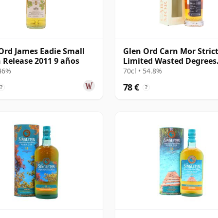
Ord James Eadie Small
Glen Ord Carn Mor Strict
 Release 2011 9 años
Limited Wasted Degrees
Porter Ca 2012 10 años
 46%
70cl • 54.8%
78 €
?
?