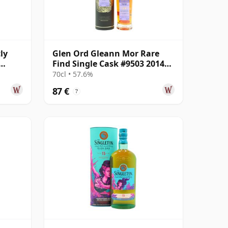
ly
Glen Ord Gleann Mor Rare
Find Single Cask #9503 2014
10 años
70cl • 57.6%
87 €
?