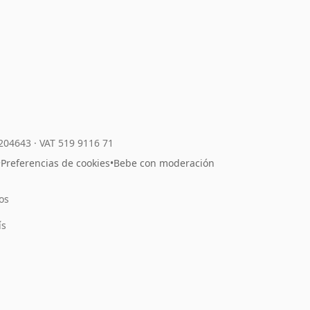
7204643
·
VAT 519 9116 71
•
Preferencias de cookies
•
Bebe con moderación
os
l
ís