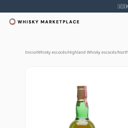
🇺🇸
Inicio
/
Whisky escocés
/
Highland Whisky escocés
/
North