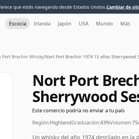
Parece que estás navegando desde Estados Unidos.
Cambiar de sit
Escocia
Irlanda
Japón
USA
Mundo
Más
 Port Brechin Whisky
/
Nort Port Brechin 1974 15 años Sherrywood 
Nort Port Brec
Sherrywood Se
Este comercio podría no enviar a tu país
Región:
Highland
Graduación:
43%
Volumen:
75
Un whisky del año 1974 destilado en la d