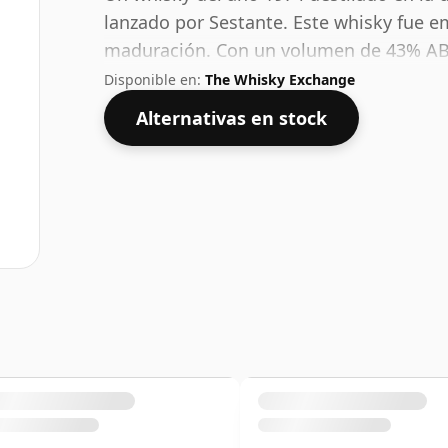
lanzado por Sestante. Este whisky fue 
maduración. Con un volumen de 43% ABV
concentración óptima para beber. Se dis
Disponible en:
The Whisky Exchange
Alternativas en stock