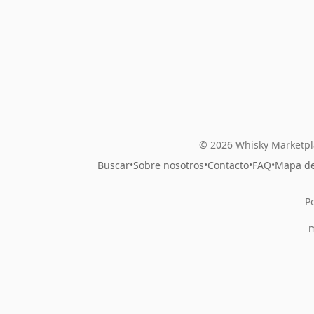
© 2026 Whisky Marketpl
Buscar
•
Sobre nosotros
•
Contacto
•
FAQ
•
Mapa del
P
m