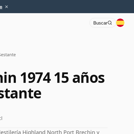
×
io
Buscar
Sestante
hin 1974 15 años
stante
cl
estilería Highland North Port Brechin y