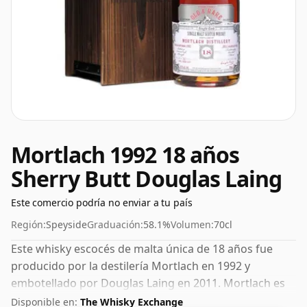
Mortlach 1992 18 años
Sherry Butt Douglas Laing
Este comercio podría no enviar a tu país
Región:
Speyside
Graduación:
58.1%
Volumen:
70cl
Este whisky escocés de malta única de 18 años fue
producido por la destilería Mortlach en 1992 y
embotellado por Douglas Laing en 2011. Mortlach es
de la región de Speyside en Escocia. Agradablemente
Disponible en:
The Whisky Exchange