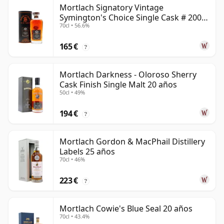
Mortlach Signatory Vintage
Symington's Choice Single Cask # 2007
70cl • 56.6%
17 años
165 €
?
Mortlach Darkness - Oloroso Sherry
Cask Finish Single Malt 20 años
50cl • 49%
194 €
?
Mortlach Gordon & MacPhail Distillery
Labels 25 años
70cl • 46%
223 €
?
Mortlach Cowie's Blue Seal 20 años
70cl • 43.4%