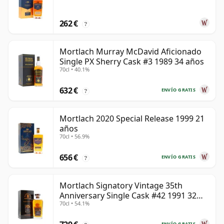
262 €
?
Mortlach Murray McDavid Aficionado
Single PX Sherry Cask #3 1989 34 años
70cl • 40.1%
632 €
ENVÍO GRATIS
?
Mortlach 2020 Special Release 1999 21
años
70cl • 56.9%
656 €
ENVÍO GRATIS
?
Mortlach Signatory Vintage 35th
Anniversary Single Cask #42 1991 32
70cl • 54.1%
años
ENVÍO GRATIS