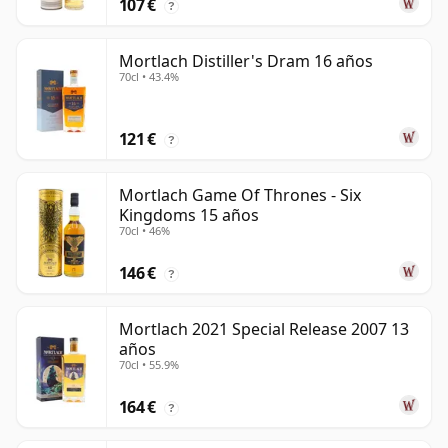
107 €
?
Mortlach Distiller's Dram 16 años
70cl • 43.4%
121 €
?
Mortlach Game Of Thrones - Six
Kingdoms 15 años
70cl • 46%
146 €
?
Mortlach 2021 Special Release 2007 13
años
70cl • 55.9%
164 €
?