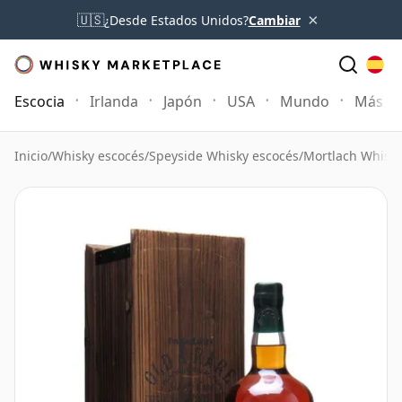
×
🇺🇸
¿Desde Estados Unidos?
Cambiar
Escocia
Irlanda
Japón
USA
Mundo
Más
Inicio
/
Whisky escocés
/
Speyside Whisky escocés
/
Mortlach Whisk