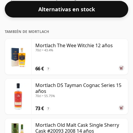
embotellado con un 58,1% ABV, sin duda necesitarás
Alternativas en stock
unas gotas de agua de buena calidad para liberar los
favores.
TAMBIÉN DE MORTLACH
Mortlach The Wee Witchie 12 años
70cl • 43.4%
66 €
?
Mortlach DS Tayman Cognac Series 15
años
70cl • 55.75%
73 €
?
Mortlach Old Malt Cask Single Sherry
Cask #20093 2008 14 años