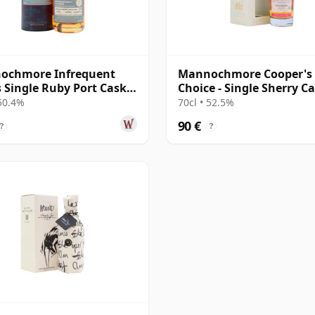
ochmore Infrequent
Mannochmore Cooper's
s Single Ruby Port Cask
Choice - Single Sherry C
04 2008 17 años
#1446 2009 12 años
 50.4%
70cl • 52.5%
90 €
?
?