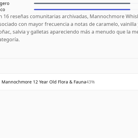
igero
ico
n 16 reseñas comunitarias archivadas, Mannochmore Whis
sociado con mayor frecuencia a notas de caramelo, vainilla 
oñac, salvia y galletas apareciendo más a menudo que la me
ategoría.
Mannochmore 12 Year Old Flora & Fauna
43%