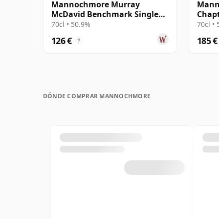
Mannochmore Murray
Mann
McDavid Benchmark Single
Chapt
Pedro Ximenez Cask 2008 13
2009 
70cl • 50.9%
70cl •
años
126 €
185 €
?
DÓNDE COMPRAR MANNOCHMORE