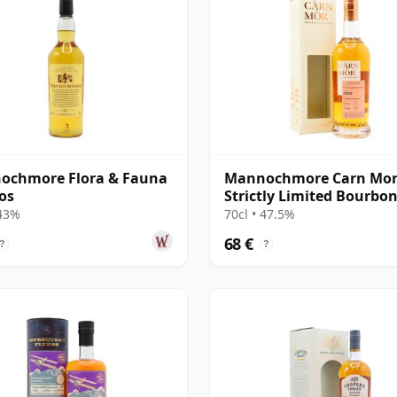
ochmore Flora & Fauna
Mannochmore Carn Mo
os
Strictly Limited Bourbo
Finish Sing 2010 12 años
 43%
70cl • 47.5%
68 €
?
?