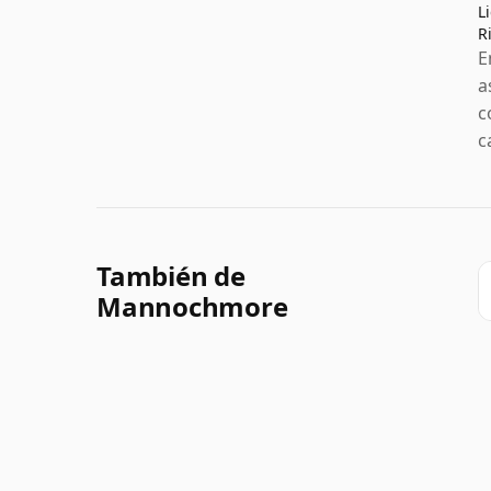
L
R
E
a
c
c
También de
Mannochmore