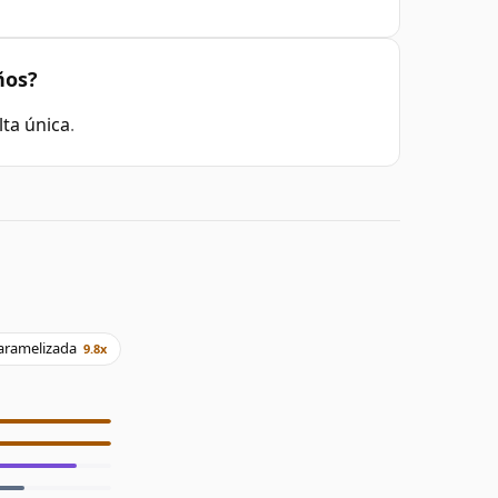
ños?
ta única
.
aramelizada
9.8x