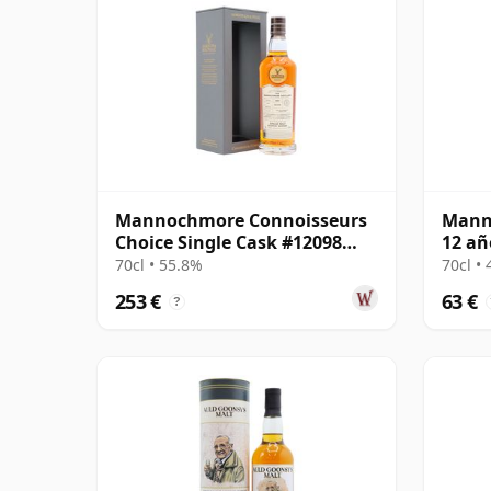
Mannochmore Connoisseurs
Mann
Choice Single Cask #12098
12 añ
1997 22 años
70cl • 55.8%
70cl •
253 €
63 €
?