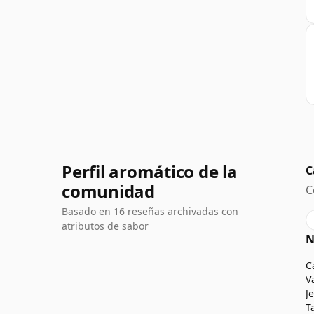
Perfil aromático de la
C
comunidad
C
Basado en 16 reseñas archivadas con
atributos de sabor
N
C
V
J
T