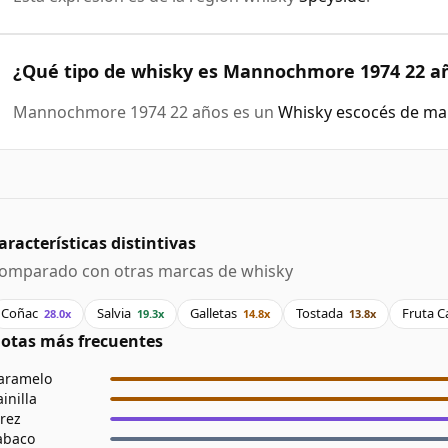
¿Qué tipo de whisky es Mannochmore 1974 22 a
Mannochmore 1974 22 años es un
Whisky escocés de mal
aracterísticas distintivas
omparado con otras marcas de whisky
Coñac
Salvia
Galletas
Tostada
Fruta C
28.0x
19.3x
14.8x
13.8x
otas más frecuentes
aramelo
ainilla
erez
abaco