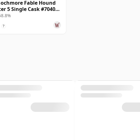
ochmore Fable Hound
er 5 Single Cask #7040
12 años
 58.8%
?