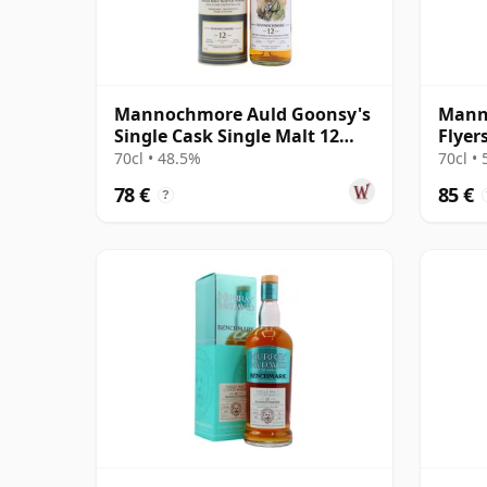
Mannochmore Auld Goonsy's
Mann
Single Cask Single Malt 12
Flyer
años
#8048
70cl • 48.5%
70cl •
78 €
85 €
?