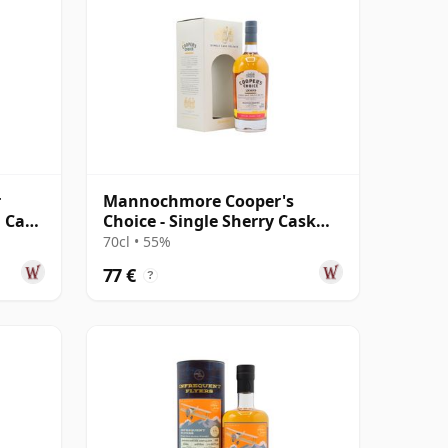
r
Mannochmore Cooper's
n Cask
Choice - Single Sherry Cask
#1445 2009 12 años
70cl • 55%
77 €
?