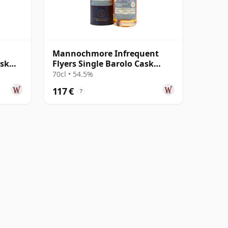
Mannochmore Infrequent
ask
Flyers Single Barolo Cask
#804802 2008 15 años
70cl • 54.5%
117 €
?