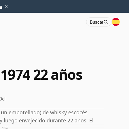
×
io
Buscar
974 22 años
0cl
a un embotellado) de whisky escocés
y luego envejecido durante 22 años. El
0,1%.