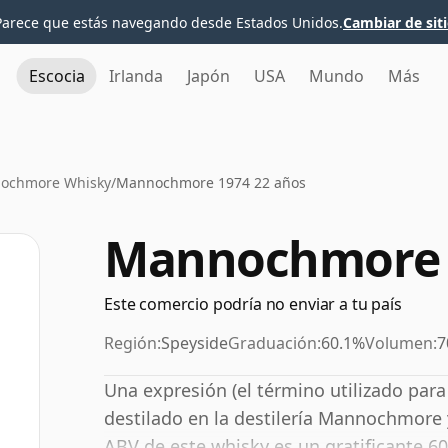
Parece que estás navegando desde Estados Unidos.
Cambiar de sit
Escocia
Irlanda
Japón
USA
Mundo
Más
ochmore Whisky
/
Mannochmore 1974 22 años
Mannochmore 1
Este comercio podría no enviar a tu país
Región:
Speyside
Graduación:
60.1%
Volumen:
7
Una expresión (el término utilizado par
destilado en la destilería Mannochmore 
ABV de este whisky es un gratificante 6