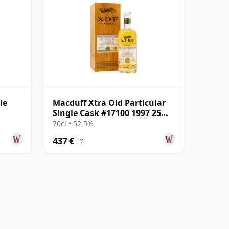
le
Macduff Xtra Old Particular
Single Cask #17100 1997 25
años
70cl • 52.5%
437 €
?