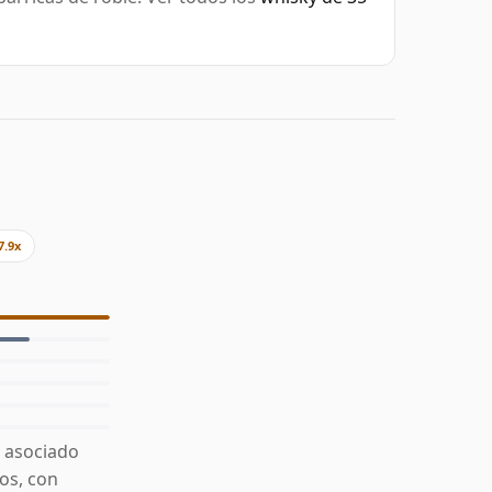
7.9x
á asociado
cos, con