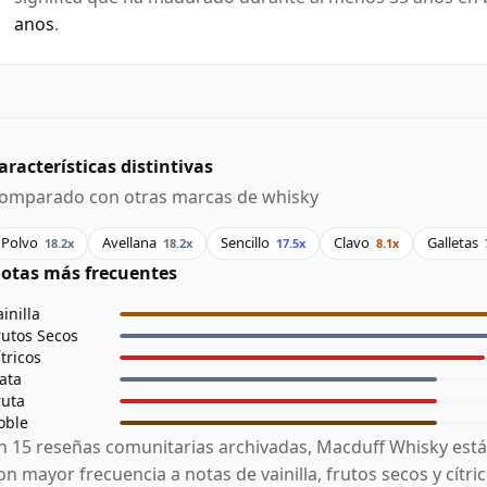
anos
.
aracterísticas distintivas
omparado con otras marcas de whisky
Polvo
Avellana
Sencillo
Clavo
Galletas
18.2x
18.2x
17.5x
8.1x
otas más frecuentes
ainilla
rutos Secos
ítricos
ata
ruta
oble
n 15 reseñas comunitarias archivadas, Macduff Whisky est
on mayor frecuencia a notas de vainilla, frutos secos y cítri