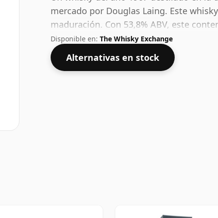
mercado por Douglas Laing. Este whisky
maduración. Con 53,8% ABV, este conten
Embotellado en el tamaño estándar de 7
Disponible en:
The Whisky Exchange
Alternativas en stock