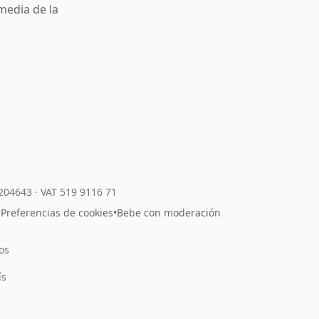
media de la
7204643
·
VAT 519 9116 71
•
Preferencias de cookies
•
Bebe con moderación
os
l
ís