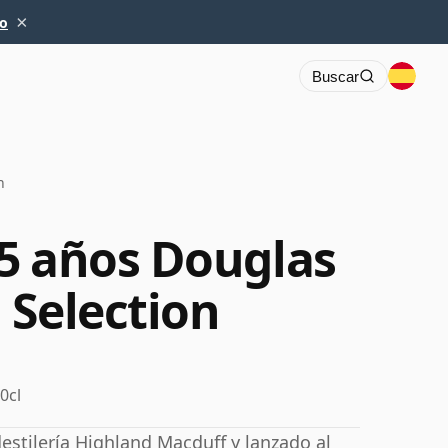
×
io
Buscar
n
5 años Douglas
 Selection
0cl
estilería Highland Macduff y lanzado al