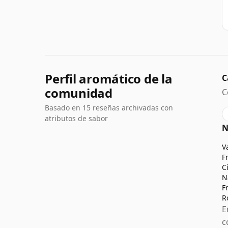
Perfil aromático de la
C
comunidad
C
Basado en 15 reseñas archivadas con
atributos de sabor
N
V
F
C
N
F
R
E
c