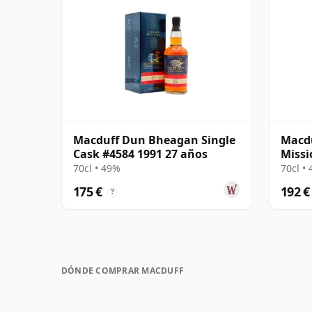
Macduff Dun Bheagan Single
Macd
Cask #4584 1991 27 años
Missi
Lafit
70cl • 49%
70cl •
175 €
192 €
?
DÓNDE COMPRAR MACDUFF