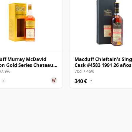
uff Murray McDavid
Macduff Chieftain's Sing
on Gold Series Chateau
Cask #4583 1991 26 años
e 1997 26 años
 47.9%
70cl • 46%
340 €
?
?