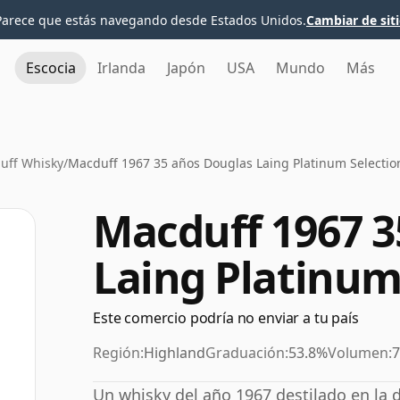
Parece que estás navegando desde Estados Unidos.
Cambiar de sit
Escocia
Irlanda
Japón
USA
Mundo
Más
uff Whisky
/
Macduff 1967 35 años Douglas Laing Platinum Selectio
Macduff 1967 3
Laing Platinum
Este comercio podría no enviar a tu país
Región:
Highland
Graduación:
53.8%
Volumen:
7
Un whisky del año 1967 destilado en la d