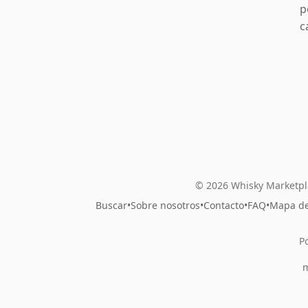
p
c
© 2026 Whisky Marketpl
Buscar
•
Sobre nosotros
•
Contacto
•
FAQ
•
Mapa del
P
m