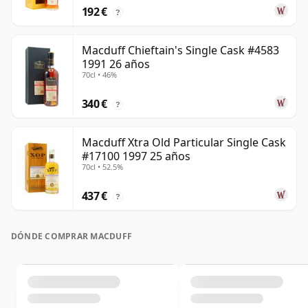
192 €
?
Macduff Chieftain's Single Cask #4583
1991 26 años
70cl • 46%
340 €
?
Macduff Xtra Old Particular Single Cask
#17100 1997 25 años
70cl • 52.5%
437 €
?
DÓNDE COMPRAR MACDUFF