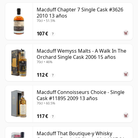
Macduff Chapter 7 Single Cask #3626
2010 13 años
70cl • 51.5%
107 €
?
Macduff Wemyss Malts - A Walk In The
Orchard Single Cask 2006 15 años
70cl • 46%
112 €
?
Macduff Connoisseurs Choice - Single
Cask #11895 2009 13 años
70cl • 60.5%
117 €
?
Macduff That Boutique-y Whisky