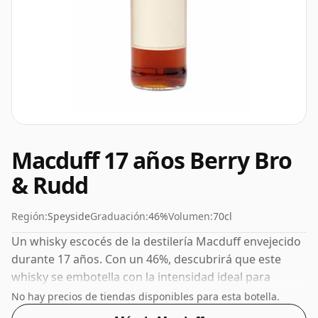
Macduff 17 años Berry Bro
& Rudd
Región:
Speyside
Graduación:
46%
Volumen:
70cl
Un whisky escocés de la destilería Macduff envejecido
durante 17 años. Con un 46%, descubrirá que este
whisky se embotella con la intensidad ideal para
sorber. Se presenta en botella de tamaño normal de
No hay precios de tiendas disponibles para esta botella.
70cl.