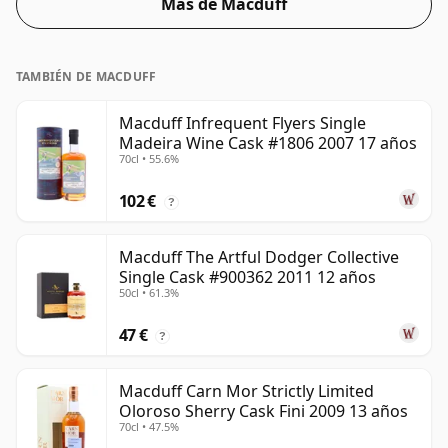
Más de Macduff
TAMBIÉN DE MACDUFF
Macduff Infrequent Flyers Single
Madeira Wine Cask #1806 2007 17 años
70cl • 55.6%
102 €
?
Macduff The Artful Dodger Collective
Single Cask #900362 2011 12 años
50cl • 61.3%
47 €
?
Macduff Carn Mor Strictly Limited
Oloroso Sherry Cask Fini 2009 13 años
70cl • 47.5%