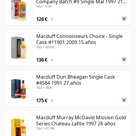
Company Batch #9 Single Mal 1997 21
50cl • 51%
años
126 €
?
Macduff Connoisseurs Choice - Single
Cask #11901 2009 15 años
70cl • 58.6%
136 €
?
Macduff Dun Bheagan Single Cask
#4584 1991 27 años
70cl • 49%
175 €
?
Macduff Murray McDavid Mission Gold
Series Chateau Lafite 1997 26 años
70cl • 47.9%