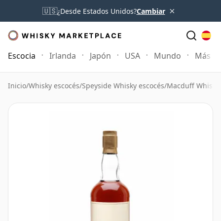
×
🇺🇸
¿Desde Estados Unidos?
Cambiar
Escocia
Irlanda
Japón
USA
Mundo
Más
Inicio
/
Whisky escocés
/
Speyside Whisky escocés
/
Macduff Whisky