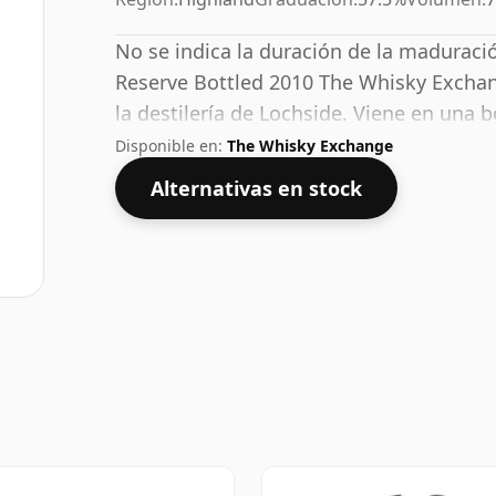
No se indica la duración de la maduraci
Reserve Bottled 2010 The Whisky Exchan
la destilería de Lochside. Viene en una b
concentración no estándar del 57,5%.
Disponible en:
The Whisky Exchange
Alternativas en stock