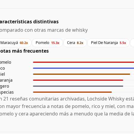
aracterísticas distintivas
omparado con otras marcas de whisky
Maracuyá
Pomelo
Cera
Piel De Naranja
60.2x
15.3x
8.2x
5.5x
otas más frecuentes
omelo
ico
iel
aranja
igero
specias
n 21 reseñas comunitarias archivadas, Lochside Whisky est
on mayor frecuencia a notas de pomelo, rico y miel, con ma
omelo y cera apareciendo más a menudo que la media de la