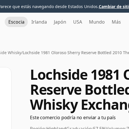
Parece que estás navegando desde Estados Unidos.
Cambiar de sit
Escocia
Irlanda
Japón
USA
Mundo
Más
side Whisky
/
Lochside 1981 Oloroso Sherry Reserve Bottled 2010 T
Lochside 1981 
Reserve Bottle
Whisky Exchan
Este comercio podría no enviar a tu país
Región:
Highland
Graduación:
57.5%
Volumen:
7