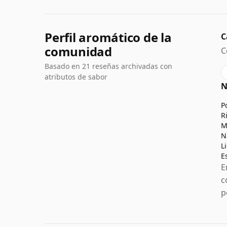
Perfil aromático de la
C
comunidad
C
Basado en 21 reseñas archivadas con
atributos de sabor
N
P
R
M
N
L
E
E
c
p