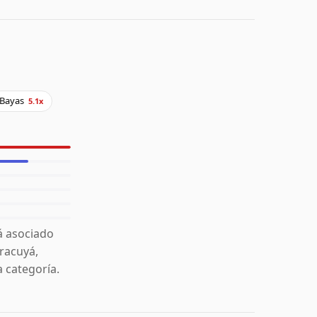
Bayas
5.1x
á asociado
racuyá,
 categoría.