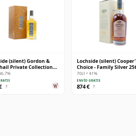
ide (silent) Gordon &
Lochside (silent) Cooper'
ail Private Collection
Choice - Family Silver 25
e Cask # 1981 41 años
Anniversary 1972 44 año
 46.7%
70cl • 41%
GRATIS
ENVÍO GRATIS
€
874 €
?
?