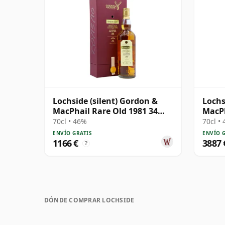
Lochside (silent) Gordon &
Lochs
MacPhail Rare Old 1981 34
MacPh
años
Singl
70cl • 46%
70cl •
ENVÍO GRATIS
ENVÍO 
1166 €
3887 
?
DÓNDE COMPRAR LOCHSIDE