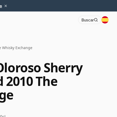
×
io
Buscar
he Whisky Exchange
Oloroso Sherry
d 2010 The
ge
0cl