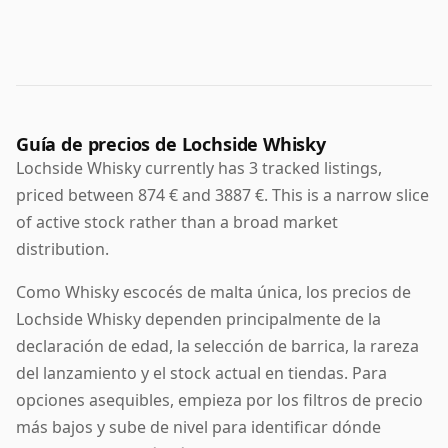
suavemente dulce, con notas de fruta de hueso, miel,
vainilla, cítricos y especias suaves, mientras que los
ejemplares envejecidos en barricas de jerez pueden
añadir capas más ricas de fruta seca, toffee, frutos
secos y roble pulido.
Guía de precios de Lochside Whisky
La fascinación que despierta Lochside proviene en
Lochside Whisky currently has 3 tracked listings,
parte de su rareza, pero también de su singular lugar
priced between 874 € and 3887 €. This is a narrow slice
en la historia del Scotch whisky. Pocas destilerías
of active stock rather than a broad market
produjeron espirituoso de malta y de grano en el
mismo emplazamiento de esta manera, y los
distribution.
embotellados que aún se conservan preservan un
Como Whisky escocés de malta única, los precios de
carácter distintivo de las Highlands de la costa este
Lochside Whisky dependen principalmente de la
procedente de una destilería que ya no puede
declaración de edad, la selección de barrica, la rareza
recrearse.
del lanzamiento y el stock actual en tiendas. Para
opciones asequibles, empieza por los filtros de precio
más bajos y sube de nivel para identificar dónde