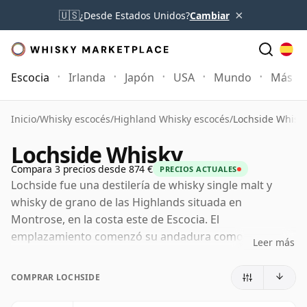
×
🇺🇸
¿Desde Estados Unidos?
Cambiar
Escocia
Irlanda
Japón
USA
Mundo
Más
Inicio
/
Whisky escocés
/
Highland Whisky escocés
/
Lochside Whisk
Lochside Whisky
Compara 3 precios desde 874 €
PRECIOS ACTUALES
Lochside fue una destilería de whisky single malt y
whisky de grano de las Highlands situada en
Montrose, en la costa este de Escocia. El
emplazamiento comenzó su andadura como
Leer más
cervecería, con edificios que datan del siglo XVIII,
antes de ser reconvertido en destilería en la década de
COMPRAR LOCHSIDE
1950 por Macnab Distilleries bajo la dirección de
Joseph W. Hobbs.