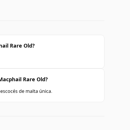
ail Rare Old?
Macphail Rare Old?
escocés de malta única
.