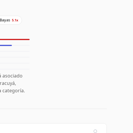
Bayas
5.1x
á asociado
racuyá,
 categoría.