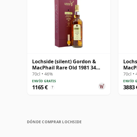
Lochside (silent) Gordon &
Lochs
MacPhail Rare Old 1981 34
MacPh
años
Singl
70cl • 46%
70cl •
ENVÍO GRATIS
ENVÍO 
1165 €
3883 
?
DÓNDE COMPRAR LOCHSIDE