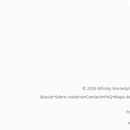
© 2026 Whisky Marketpl
Buscar
•
Sobre nosotros
•
Contacto
•
FAQ
•
Mapa del
P
m