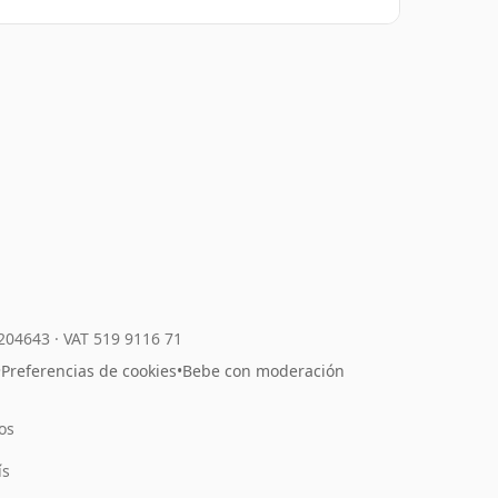
7204643
·
VAT 519 9116 71
•
Preferencias de cookies
•
Bebe con moderación
os
l
ís