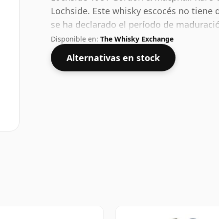
Lochside. Este whisky escocés no tiene 
se ha declarado el período de maduración
ver whiskies embotellados con un ABV d
Disponible en:
The Whisky Exchange
de 70 cl.
Alternativas en stock