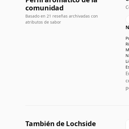
comunidad
C
Basado en 21 reseñas archivadas con
atributos de sabor
N
P
R
M
N
L
E
E
c
p
También de Lochside