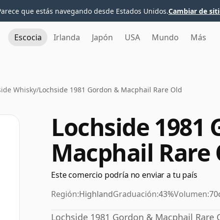
Parece que estás navegando desde Estados Unidos.
Cambiar de sit
Escocia
Irlanda
Japón
USA
Mundo
Más
side Whisky
/
Lochside 1981 Gordon & Macphail Rare Old
Lochside 1981 
Macphail Rare 
Este comercio podría no enviar a tu país
Región:
Highland
Graduación:
43%
Volumen:
70
Lochside 1981 Gordon & Macphail Rare Ol