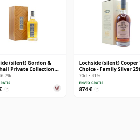
ide (silent) Gordon &
Lochside (silent) Cooper'
ail Private Collection
Choice - Family Silver 25
e Cask # 1981 41 años
Anniversary 1972 44 año
 46.7%
70cl • 41%
GRATIS
ENVÍO GRATIS
€
874 €
?
?