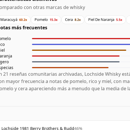
omparado con otras marcas de whisky
Maracuyá
Pomelo
Cera
Piel De Naranja
60.2x
15.3x
8.2x
5.5x
otas más frecuentes
omelo
ico
iel
aranja
igero
specias
n 21 reseñas comunitarias archivadas, Lochside Whisky est
on mayor frecuencia a notas de pomelo, rico y miel, con ma
omelo y cera apareciendo más a menudo que la media de la
Lochside 1981 Berry Brothers & Rudd
46%