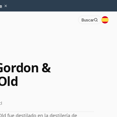
×
io
Buscar
Gordon &
Old
cl
d fue destilado en la destilería de