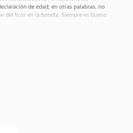
declaración de edad; en otras palabras, no
 del licor en la botella. Siempre es bueno
el 43%; este se envía en el tamaño normal