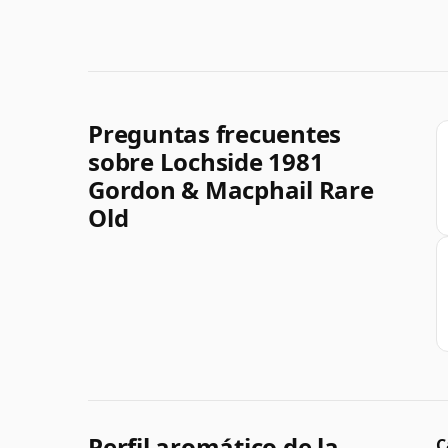
Preguntas frecuentes
sobre Lochside 1981
Gordon & Macphail Rare
Old
Perfil aromático de la
C