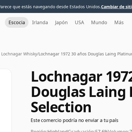
Parece que estás navegando desde Estados Unidos.
Cambiar de sit
Escocia
Irlanda
Japón
USA
Mundo
Más
l Lochnagar Whisky
/
Lochnagar 1972 30 años Douglas Laing Platinu
Lochnagar 1972
Douglas Laing
Selection
Este comercio podría no enviar a tu país
Región:
Highland
Graduación:
57.6%
Volumen:
7