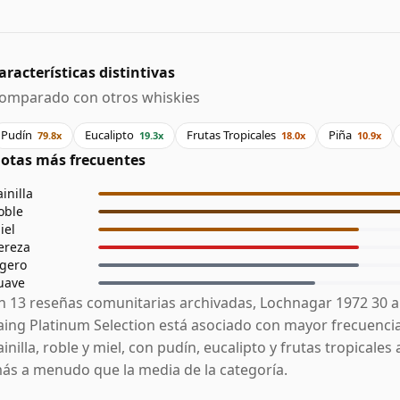
aracterísticas distintivas
omparado con otros whiskies
Pudín
Eucalipto
Frutas Tropicales
Piña
79.8x
19.3x
18.0x
10.9x
otas más frecuentes
ainilla
oble
iel
ereza
igero
uave
n 13 reseñas comunitarias archivadas, Lochnagar 1972 30 
aing Platinum Selection está asociado con mayor frecuenci
ainilla, roble y miel, con pudín, eucalipto y frutas tropicale
ás a menudo que la media de la categoría.