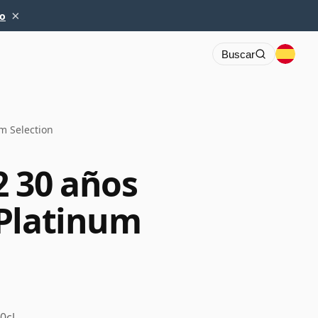
×
io
Buscar
m Selection
 30 años
 Platinum
0cl