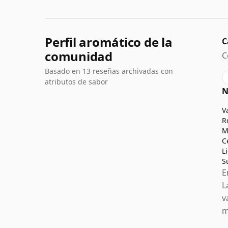
Perfil aromático de la
C
comunidad
C
Basado en 13 reseñas archivadas con
atributos de sabor
N
V
R
M
C
L
S
E
L
v
m