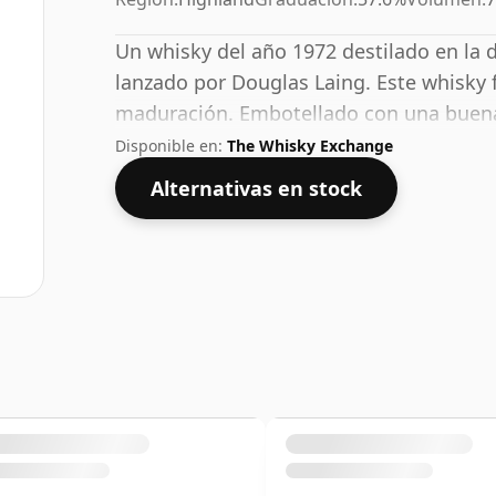
Un whisky del año 1972 destilado en la 
lanzado por Douglas Laing. Este whisky
maduración. Embotellado con una buena
presenta en una botella de 70 cl.
Disponible en:
The Whisky Exchange
Alternativas en stock