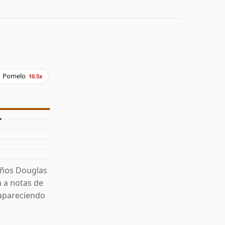
Pomelo
10.5x
años Douglas
a a notas de
s apareciendo