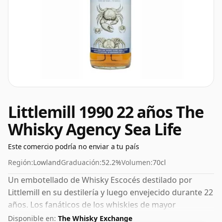
Littlemill 1990 22 años The
Whisky Agency Sea Life
Este comercio podría no enviar a tu país
Región:
Lowland
Graduación:
52.2%
Volumen:
70cl
Un embotellado de Whisky Escocés destilado por
Littlemill en su destilería y luego envejecido durante 22
años. Los fanáticos de los whiskies de mayor
graduación no se sentirán decepcionados con este
Disponible en:
The Whisky Exchange