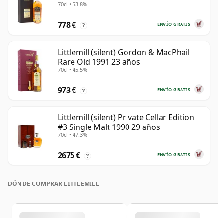
70cl • 53.8%
778 €
ENVÍO GRATIS
?
Littlemill (silent) Gordon & MacPhail
Rare Old 1991 23 años
70cl • 45.5%
973 €
ENVÍO GRATIS
?
Littlemill (silent) Private Cellar Edition
#3 Single Malt 1990 29 años
70cl • 47.3%
2675 €
ENVÍO GRATIS
?
DÓNDE COMPRAR LITTLEMILL