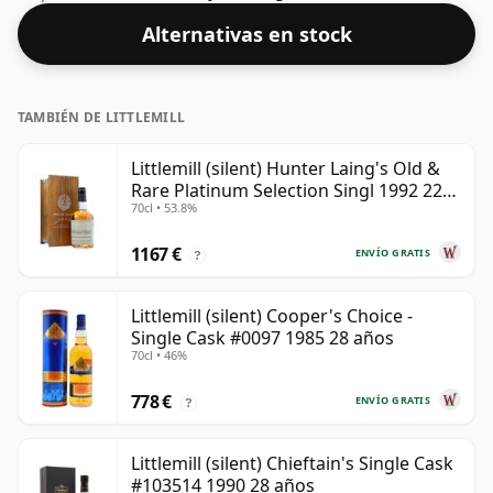
embotellado que tiene un 52,2% ABV.
Alternativas en stock
TAMBIÉN DE LITTLEMILL
Littlemill (silent) Hunter Laing's Old &
Rare Platinum Selection Singl 1992 22
70cl • 53.8%
años
1167 €
ENVÍO GRATIS
?
Littlemill (silent) Cooper's Choice -
Single Cask #0097 1985 28 años
70cl • 46%
778 €
ENVÍO GRATIS
?
Littlemill (silent) Chieftain's Single Cask
#103514 1990 28 años