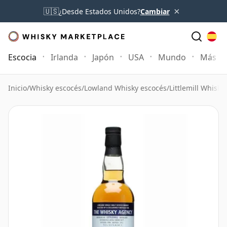
×
🇺🇸
¿Desde Estados Unidos?
Cambiar
Escocia
Irlanda
Japón
USA
Mundo
Más
Inicio
/
Whisky escocés
/
Lowland Whisky escocés
/
Littlemill Whisky
/