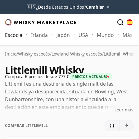
×
🇺🇸
¿Desde Estados Unidos?
Cambiar
Escocia
Irlanda
Japón
USA
Mundo
Más
Inicio
/
Whisky escocés
/
Lowland Whisky escocés
/
Littlemill Whisky
Littlemill Whisky
Compara 6 precios desde 777 €
PRECIOS ACTUALES
Littlemill es una destilería de single malt de las
Lowlands ya desaparecida, situada en Bowling, West
Dunbartonshire, con una historia vinculada a la
destilación en este emplazamiento que se remonta al
Leer más
siglo XVIII. Considerada a menudo como uno de los
nombres de destilería con licencia más antiguos de
COMPRAR LITTLEMILL
Escocia, ocupaba una posición singular cerca de la
frontera entre las Highlands y las Lowlands, aunque su