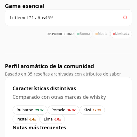
Gama esencial
Littlemill 21 años
46%
DISPONIBILIDAD:
Buena
Media
Limitada
Perfil aromático de la comunidad
Basado en 35 reseñas archivadas con atributos de sabor
Características distintivas
Comparado con otras marcas de whisky
Ruibarbo
Pomelo
Kiwi
29.8x
16.9x
12.2x
Pastel
Lima
6.4x
6.0x
Notas más frecuentes