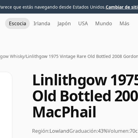
Parece que estás navegando desde Estados Unidos.
Cambiar de sit
Escocia
Irlanda
Japón
USA
Mundo
Más
thgow Whisky
/
Linlithgow 1975 Vintage Rare Old Bottled 2008 Gordo
Linlithgow 197
Old Bottled 20
MacPhail
Región:
Lowland
Graduación:
43%
Volumen:
70c