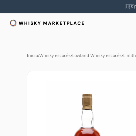
🇺🇸
Inicio
/
Whisky escocés
/
Lowland Whisky escocés
/
Linli