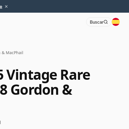
×
io
Buscar
n & MacPhail
5 Vintage Rare
08 Gordon &
l