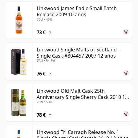
Linkwood James Eadie Small Batch
Release 2009 10 años
70cl • 46%
73 €
?
Linkwood Single Malts of Scotland -
Single Cask #804457 2007 12 años
70cl • 54.5%
76 €
?
Linkwood Old Malt Cask 25th
Anniversary Single Sherry Cask 2010 13
70cl • 50%
años
78 €
?
Linkwood Tri Carragh Release No. 1