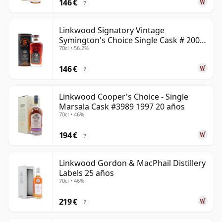
146 €
?
Linkwood Signatory Vintage
Symington's Choice Single Cask # 2009
70cl • 56.2%
15 años
146 €
?
Linkwood Cooper's Choice - Single
Marsala Cask #3989 1997 20 años
70cl • 46%
194 €
?
Linkwood Gordon & MacPhail Distillery
Labels 25 años
70cl • 46%
219 €
?