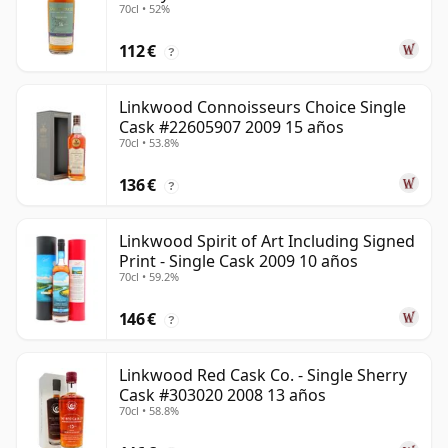
70cl • 52%
112 €
?
Linkwood Connoisseurs Choice Single
Cask #22605907 2009 15 años
70cl • 53.8%
136 €
?
Linkwood Spirit of Art Including Signed
Print - Single Cask 2009 10 años
70cl • 59.2%
146 €
?
Linkwood Red Cask Co. - Single Sherry
Cask #303020 2008 13 años
70cl • 58.8%