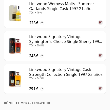
Linkwood Wemyss Malts - Summer
Garlands Single Cask 1997 21 años
70cl • 46%
223 €
?
Linkwood Signatory Vintage
Symington's Choice Single Sherry 1995
70cl • 50.8%
30 años
243 €
?
Linkwood Signatory Vintage Cask
Strength Collection Single 1997 23 años
70cl • 54.3%
291 €
?
DÓNDE COMPRAR LINKWOOD