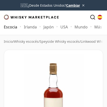
×
🇺🇸
¿Desde Estados Unidos?
Cambiar
Escocia
Irlanda
Japón
USA
Mundo
Más
Inicio
/
Whisky escocés
/
Speyside Whisky escocés
/
Linkwood Whisk