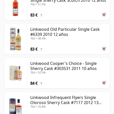
Single Sherry Cask Scotch 2010 12 años
70cl • 51.5%
83 €
?
Linkwood Old Particular Single Cask
#6339 2010 12 años
70cl • 48.4%
83 €
?
Linkwood Cooper's Choice - Single
Sherry Cask #303531 2011 10 años
70cl • 52.5%
84 €
?
Linkwood Infrequent Flyers Single
Oloroso Sherry Cask #7117 2012 13
70cl • 55.8%
años