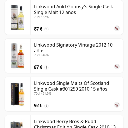
Linkwood Auld Goonsy's Single Cask
Single Malt 12 años
70cl • 52%
87 €
?
Linkwood Signatory Vintage 2012 10
años
70cl • 46%
87 €
?
Linkwood Single Malts Of Scotland
Single Cask #301259 2010 15 años
70cl • 51.5%
92 €
?
Linkwood Berry Bros & Rudd -
Christmas Edition Single Cask 2010 13