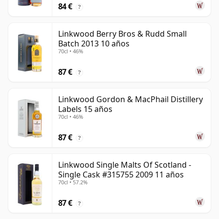
84 €
?
Linkwood Berry Bros & Rudd Small
Batch 2013 10 años
70cl • 46%
87 €
?
Linkwood Gordon & MacPhail Distillery
Labels 15 años
70cl • 46%
87 €
?
Linkwood Single Malts Of Scotland -
Single Cask #315755 2009 11 años
70cl • 57.2%
87 €
?