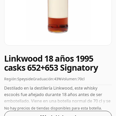
Linkwood 18 años 1995
casks 652+653 Signatory
Región:
Speyside
Graduación:
43%
Volumen:
70cl
Destilado en la destilería Linkwood, este whisky
escocés fue añejado durante 18 años antes de ser
embotellado. Viene en una botella normal de 70 cl y se
embotella con un ABV saludable del 43%.
No hay precios de tiendas disponibles para esta botella.