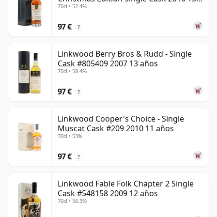
70cl • 52.4%
años
97 €
?
Linkwood Berry Bros & Rudd - Single
Cask #805409 2007 13 años
70cl • 58.4%
97 €
?
Linkwood Cooper's Choice - Single
Muscat Cask #209 2010 11 años
70cl • 53%
97 €
?
Linkwood Fable Folk Chapter 2 Single
Cask #548158 2009 12 años
70cl • 56.3%