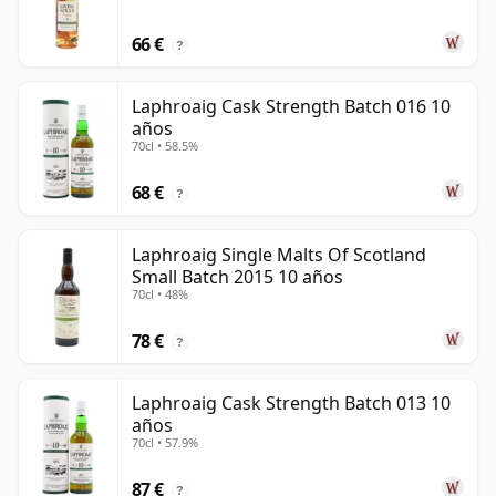
66 €
?
Laphroaig Cask Strength Batch 016 10
años
70cl • 58.5%
68 €
?
Laphroaig Single Malts Of Scotland
Small Batch 2015 10 años
70cl • 48%
78 €
?
Laphroaig Cask Strength Batch 013 10
años
70cl • 57.9%
87 €
?