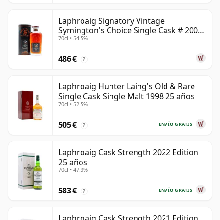
Laphroaig Signatory Vintage
Symington's Choice Single Cask # 2000
70cl • 54.5%
25 años
486 €
?
Laphroaig Hunter Laing's Old & Rare
Single Cask Single Malt 1998 25 años
70cl • 52.5%
505 €
ENVÍO GRATIS
?
Laphroaig Cask Strength 2022 Edition
25 años
70cl • 47.3%
583 €
ENVÍO GRATIS
?
Laphroaig Cask Strength 2021 Edition