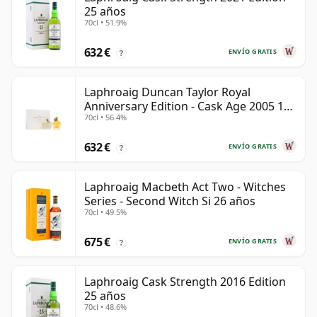
25 años
70cl • 51.9%
632 €
ENVÍO GRATIS
?
Laphroaig Duncan Taylor Royal
Anniversary Edition - Cask Age 2005 19
70cl • 56.4%
años
632 €
ENVÍO GRATIS
?
Laphroaig Macbeth Act Two - Witches
Series - Second Witch Si 26 años
70cl • 49.5%
675 €
ENVÍO GRATIS
?
Laphroaig Cask Strength 2016 Edition
25 años
70cl • 48.6%