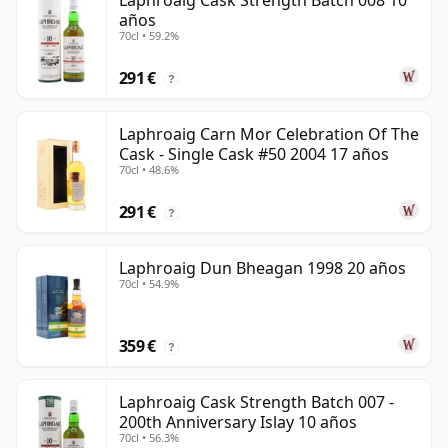
Laphroaig Cask Strength Batch 008 10
años
70cl • 59.2%
291 €
?
Laphroaig Carn Mor Celebration Of The
Cask - Single Cask #50 2004 17 años
70cl • 48.6%
291 €
?
Laphroaig Dun Bheagan 1998 20 años
70cl • 54.9%
359 €
?
Laphroaig Cask Strength Batch 007 -
200th Anniversary Islay 10 años
70cl • 56.3%