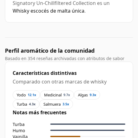
Signatory Un-Chillfiltered Collection es un
Whisky escocés de malta única
.
Perfil aromático de la comunidad
Basado en 354 reseñas archivadas con atributos de sabor
Características distintivas
Comparado con otras marcas de whisky
Yodo
Medicinal
Algas
12.1x
9.7x
9.3x
Turba
Salmuera
4.3x
3.5x
Notas más frecuentes
Turba
Humo
Vainilla