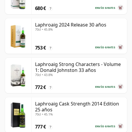
680 €
ENVÍO GRATIS
?
Laphroaig 2024 Release 30 años
70cl • 45.8%
753 €
ENVÍO GRATIS
?
Laphroaig Strong Characters - Volume
1: Donald Johnston 33 años
70cl • 43.8%
772 €
ENVÍO GRATIS
?
Laphroaig Cask Strength 2014 Edition
25 años
70cl • 45.1%
777 €
ENVÍO GRATIS
?