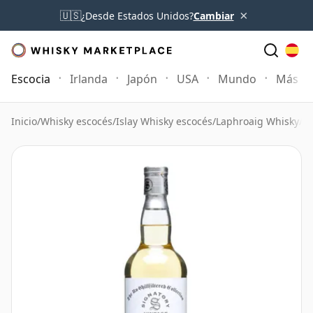
×
🇺🇸
¿Desde Estados Unidos?
Cambiar
Escocia
Irlanda
Japón
USA
Mundo
Más
Inicio
/
Whisky escocés
/
Islay Whisky escocés
/
Laphroaig Whisky
/
La