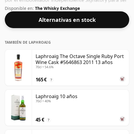
por el embotellador independiente Signatory para ser
lanzado bajo su propia etiqueta. Viene en una botella
Disponible en:
The Whisky Exchange
normal de 70 cl y se embotella con un ABV saludable
Alternativas en stock
del 46%.
TAMBIÉN DE LAPHROAIG
Laphroaig The Octave Single Ruby Port
Wine Cask #5646863 2011 13 años
70cl • 54.6%
165 €
?
Laphroaig 10 años
70cl • 40%
45 €
?