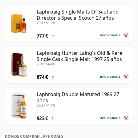
Laphroaig Single Malts Of Scotland
Director's Special Scotch 27 años
70cl • 51.2%
777 €
ENVÍO GRATIS
?
Laphroaig Hunter Laing's Old & Rare
Single Cask Single Malt 1997 25 años
70cl • 54.4%
874 €
ENVÍO GRATIS
?
Laphroaig Double Matured 1989 27
años
70cl • 41.7%
923 €
ENVÍO GRATIS
?
DÓNDE COMPRAR LAPHROAIG