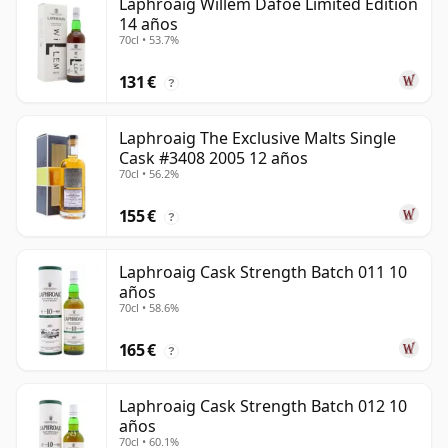
Laphroaig Willem Dafoe Limited Edition
14 años
70cl • 53.7%
131 €
?
Laphroaig The Exclusive Malts Single
Cask #3408 2005 12 años
70cl • 56.2%
155 €
?
Laphroaig Cask Strength Batch 011 10
años
70cl • 58.6%
165 €
?
Laphroaig Cask Strength Batch 012 10
años
70cl • 60.1%