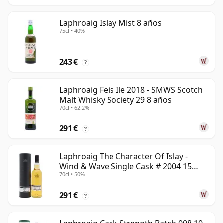
Laphroaig Islay Mist 8 años
75cl • 40%
243 €
?
Laphroaig Feis Ile 2018 - SMWS Scotch
Malt Whisky Society 29 8 años
70cl • 62.2%
291 €
?
Laphroaig The Character Of Islay -
Wind & Wave Single Cask # 2004 15
70cl • 50%
años
291 €
?