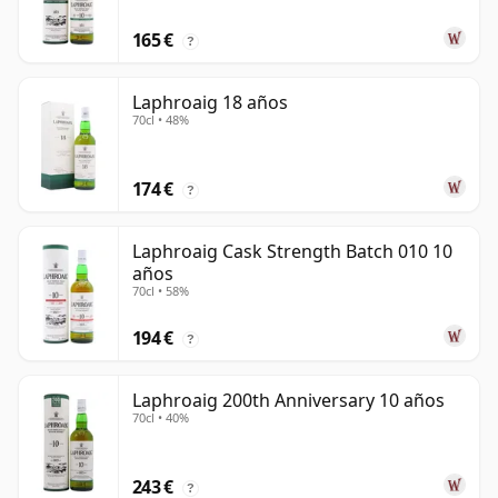
165 €
?
Laphroaig 18 años
70cl • 48%
174 €
?
Laphroaig Cask Strength Batch 010 10
años
70cl • 58%
194 €
?
Laphroaig 200th Anniversary 10 años
70cl • 40%
243 €
?