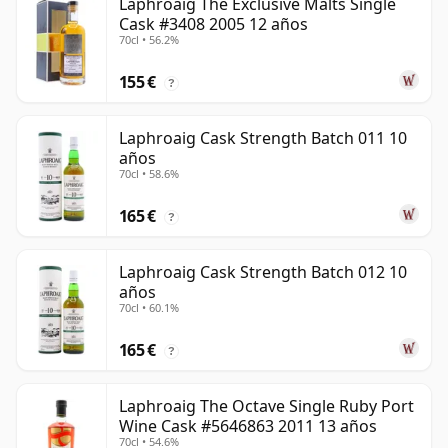
Laphroaig The Exclusive Malts Single
Cask #3408 2005 12 años
70cl • 56.2%
155 €
?
Laphroaig Cask Strength Batch 011 10
años
70cl • 58.6%
165 €
?
Laphroaig Cask Strength Batch 012 10
años
70cl • 60.1%
165 €
?
Laphroaig The Octave Single Ruby Port
Wine Cask #5646863 2011 13 años
70cl • 54.6%