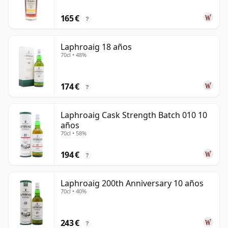
165 €
?
Laphroaig 18 años
70cl • 48%
174 €
?
Laphroaig Cask Strength Batch 010 10
años
70cl • 58%
194 €
?
Laphroaig 200th Anniversary 10 años
70cl • 40%
243 €
?