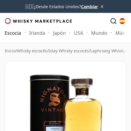
×
🇺🇸
¿Desde Estados Unidos?
Cambiar
Escocia
Irlanda
Japón
USA
Mundo
Más
Inicio
/
Whisky escocés
/
Islay Whisky escocés
/
Laphroaig Whisky
/
La