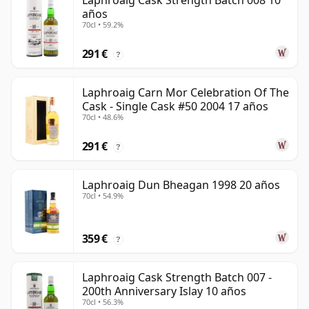
Laphroaig Cask Strength Batch 008 10
años
70cl • 59.2%
291 €
?
Laphroaig Carn Mor Celebration Of The
Cask - Single Cask #50 2004 17 años
70cl • 48.6%
291 €
?
Laphroaig Dun Bheagan 1998 20 años
70cl • 54.9%
359 €
?
Laphroaig Cask Strength Batch 007 -
200th Anniversary Islay 10 años
70cl • 56.3%