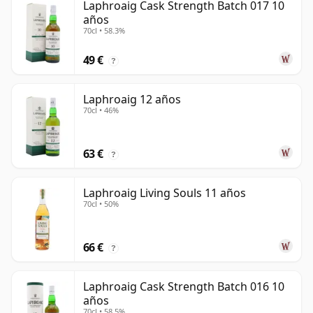
Laphroaig Cask Strength Batch 017 10
años
70cl • 58.3%
49 €
?
Laphroaig 12 años
70cl • 46%
63 €
?
Laphroaig Living Souls 11 años
70cl • 50%
66 €
?
Laphroaig Cask Strength Batch 016 10
años
70cl • 58.5%