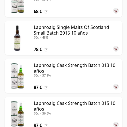
68 €
?
Laphroaig Single Malts Of Scotland
Small Batch 2015 10 años
70cl • 48%
78 €
?
Laphroaig Cask Strength Batch 013 10
años
70cl • 57.9%
87 €
?
Laphroaig Cask Strength Batch 015 10
años
70cl • 56.5%
97 €
?