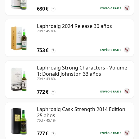
680 €
ENVÍO GRATIS
?
Laphroaig 2024 Release 30 años
70cl • 45.8%
753 €
ENVÍO GRATIS
?
Laphroaig Strong Characters - Volume
1: Donald Johnston 33 años
70cl • 43.8%
772 €
ENVÍO GRATIS
?
Laphroaig Cask Strength 2014 Edition
25 años
70cl • 45.1%
777 €
ENVÍO GRATIS
?