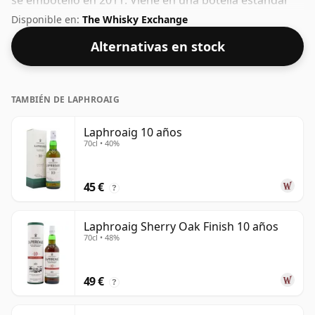
se embotelló en 2011. Viene en una botella estándar
de 70 cl con una concentración no estándar del 59,4%.
Disponible en:
The Whisky Exchange
Alternativas en stock
TAMBIÉN DE LAPHROAIG
Laphroaig 10 años
70cl • 40%
45 €
?
Laphroaig Sherry Oak Finish 10 años
70cl • 48%
49 €
?