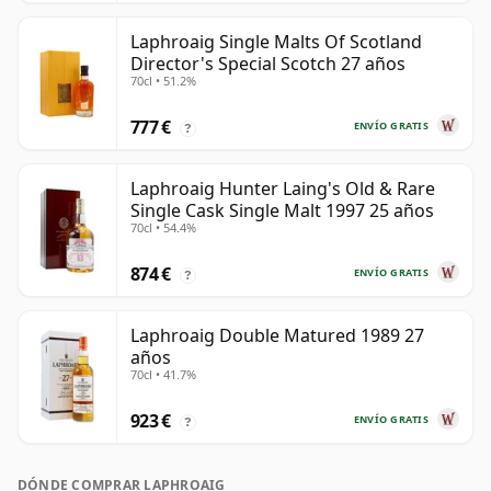
Laphroaig Single Malts Of Scotland
Director's Special Scotch 27 años
70cl • 51.2%
777 €
ENVÍO GRATIS
?
Laphroaig Hunter Laing's Old & Rare
Single Cask Single Malt 1997 25 años
70cl • 54.4%
874 €
ENVÍO GRATIS
?
Laphroaig Double Matured 1989 27
años
70cl • 41.7%
923 €
ENVÍO GRATIS
?
DÓNDE COMPRAR LAPHROAIG