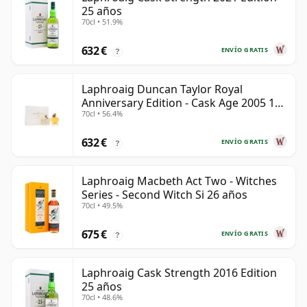
25 años
70cl • 51.9%
632 €
ENVÍO GRATIS
?
Laphroaig Duncan Taylor Royal
Anniversary Edition - Cask Age 2005 19
70cl • 56.4%
años
632 €
ENVÍO GRATIS
?
Laphroaig Macbeth Act Two - Witches
Series - Second Witch Si 26 años
70cl • 49.5%
675 €
ENVÍO GRATIS
?
Laphroaig Cask Strength 2016 Edition
25 años
70cl • 48.6%