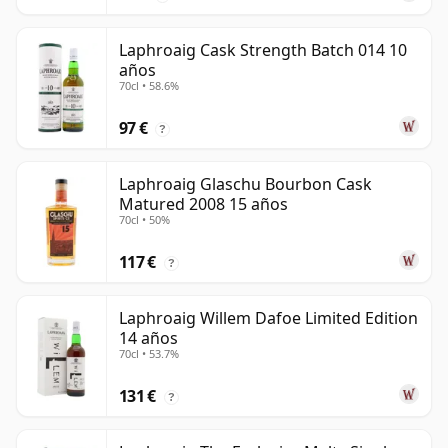
Laphroaig Cask Strength Batch 014 10
años
70cl • 58.6%
97 €
?
Laphroaig Glaschu Bourbon Cask
Matured 2008 15 años
70cl • 50%
117 €
?
Laphroaig Willem Dafoe Limited Edition
14 años
70cl • 53.7%
131 €
?