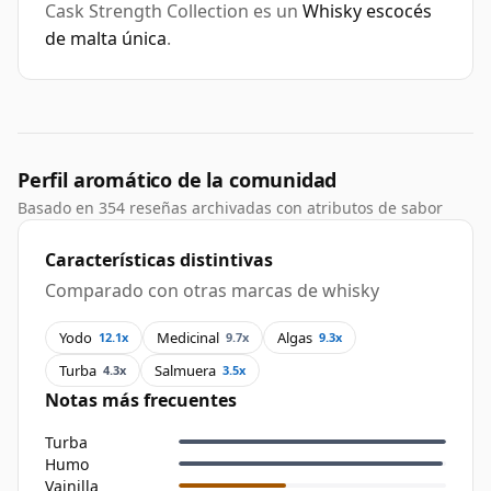
Cask Strength Collection es un
Whisky escocés
de malta única
.
Perfil aromático de la comunidad
Basado en 354 reseñas archivadas con atributos de sabor
Características distintivas
Comparado con otras marcas de whisky
Yodo
Medicinal
Algas
12.1x
9.7x
9.3x
Turba
Salmuera
4.3x
3.5x
Notas más frecuentes
Turba
Humo
Vainilla