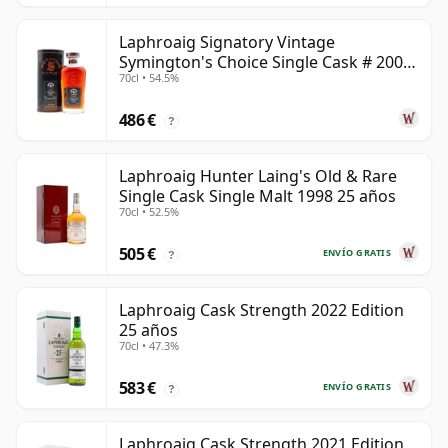
Laphroaig Signatory Vintage
Symington's Choice Single Cask # 2000
70cl • 54.5%
25 años
486 €
?
Laphroaig Hunter Laing's Old & Rare
Single Cask Single Malt 1998 25 años
70cl • 52.5%
505 €
ENVÍO GRATIS
?
Laphroaig Cask Strength 2022 Edition
25 años
70cl • 47.3%
583 €
ENVÍO GRATIS
?
Laphroaig Cask Strength 2021 Edition