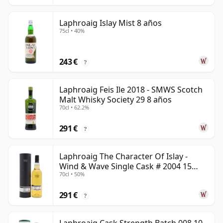
Laphroaig Islay Mist 8 años
75cl • 40%
243 €
?
Laphroaig Feis Ile 2018 - SMWS Scotch
Malt Whisky Society 29 8 años
70cl • 62.2%
291 €
?
Laphroaig The Character Of Islay -
Wind & Wave Single Cask # 2004 15
70cl • 50%
años
291 €
?