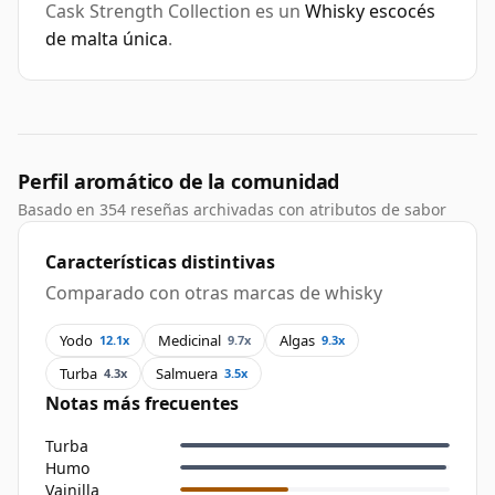
Cask Strength Collection es un
Whisky escocés
de malta única
.
Perfil aromático de la comunidad
Basado en 354 reseñas archivadas con atributos de sabor
Características distintivas
Comparado con otras marcas de whisky
Yodo
Medicinal
Algas
12.1x
9.7x
9.3x
Turba
Salmuera
4.3x
3.5x
Notas más frecuentes
Turba
Humo
Vainilla