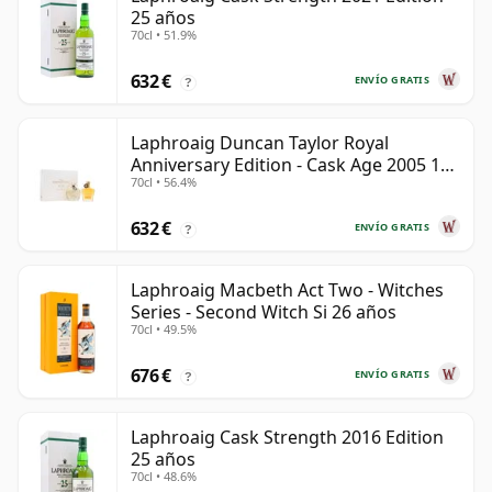
25 años
70cl • 51.9%
632 €
ENVÍO GRATIS
?
Laphroaig Duncan Taylor Royal
Anniversary Edition - Cask Age 2005 19
70cl • 56.4%
años
632 €
ENVÍO GRATIS
?
Laphroaig Macbeth Act Two - Witches
Series - Second Witch Si 26 años
70cl • 49.5%
676 €
ENVÍO GRATIS
?
Laphroaig Cask Strength 2016 Edition
25 años
70cl • 48.6%