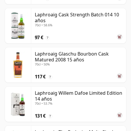
Laphroaig Cask Strength Batch 014 10
años
70cl • 58.6%
97 €
?
Laphroaig Glaschu Bourbon Cask
Matured 2008 15 años
70cl • 50%
117 €
?
Laphroaig Willem Dafoe Limited Edition
14 años
70cl • 53.7%
131 €
?