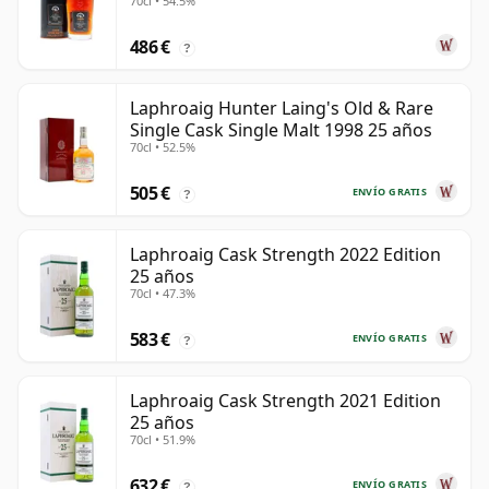
70cl • 54.5%
25 años
486 €
?
Laphroaig Hunter Laing's Old & Rare
Single Cask Single Malt 1998 25 años
70cl • 52.5%
505 €
ENVÍO GRATIS
?
Laphroaig Cask Strength 2022 Edition
25 años
70cl • 47.3%
583 €
ENVÍO GRATIS
?
Laphroaig Cask Strength 2021 Edition
25 años
70cl • 51.9%
632 €
ENVÍO GRATIS
?