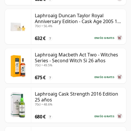
Laphroaig Duncan Taylor Royal
Anniversary Edition - Cask Age 2005 19
70cl • 56.4%
años
632 €
ENVÍO GRATIS
?
Laphroaig Macbeth Act Two - Witches
Series - Second Witch Si 26 años
70cl • 49.5%
675 €
ENVÍO GRATIS
?
Laphroaig Cask Strength 2016 Edition
25 años
70cl • 48.6%
680 €
ENVÍO GRATIS
?