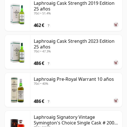
Laphroaig Cask Strength 2019 Edition
25 años
70cl • 51.4%
462 €
?
Laphroaig Cask Strength 2023 Edition
25 años
70cl • 47.3%
486 €
?
Laphroaig Pre-Royal Warrant 10 años
70cl • 40%
486 €
?
Laphroaig Signatory Vintage
Symington's Choice Single Cask # 2000