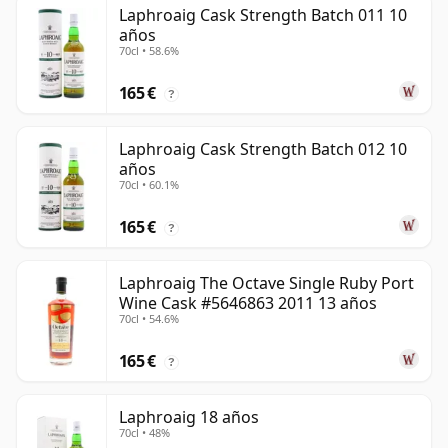
Laphroaig Cask Strength Batch 011 10
años
70cl • 58.6%
165 €
?
Laphroaig Cask Strength Batch 012 10
años
70cl • 60.1%
165 €
?
Laphroaig The Octave Single Ruby Port
Wine Cask #5646863 2011 13 años
70cl • 54.6%
165 €
?
Laphroaig 18 años
70cl • 48%