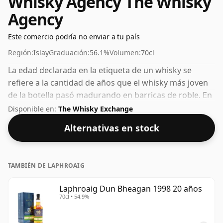
Whisky Agency The Whisky
Agency
Este comercio podría no enviar a tu país
Región:
Islay
Graduación:
56.1%
Volumen:
70cl
La edad declarada en la etiqueta de un whisky se
refiere a la cantidad de años que el whisky más joven
de la botella pasó madurando en barricas de roble. En
el caso de este Whisky Escocés de Laphroaig tiene 20
Disponible en:
The Whisky Exchange
años. Los fanáticos de los whiskies de mayor
Alternativas en stock
graduación no se sentirán decepcionados con este
embotellado que tiene un 56,1% ABV.
TAMBIÉN DE LAPHROAIG
Laphroaig Dun Bheagan 1998 20 años
70cl • 54.9%