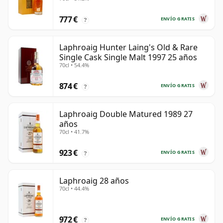
777 €
ENVÍO GRATIS
?
Laphroaig Hunter Laing's Old & Rare
Single Cask Single Malt 1997 25 años
70cl • 54.4%
874 €
ENVÍO GRATIS
?
Laphroaig Double Matured 1989 27
años
70cl • 41.7%
923 €
ENVÍO GRATIS
?
Laphroaig 28 años
70cl • 44.4%
972 €
ENVÍO GRATIS
?