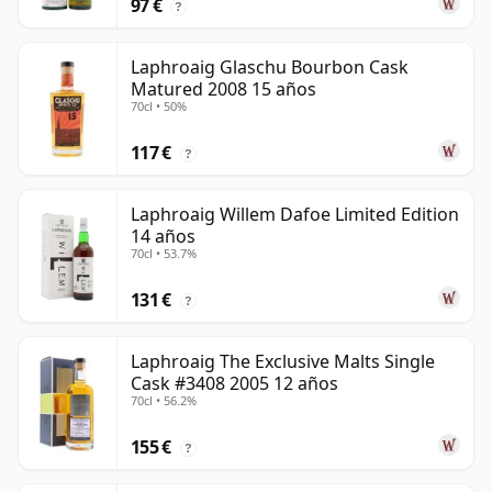
97 €
?
Laphroaig Glaschu Bourbon Cask
Matured 2008 15 años
70cl • 50%
117 €
?
Laphroaig Willem Dafoe Limited Edition
14 años
70cl • 53.7%
131 €
?
Laphroaig The Exclusive Malts Single
Cask #3408 2005 12 años
70cl • 56.2%
155 €
?