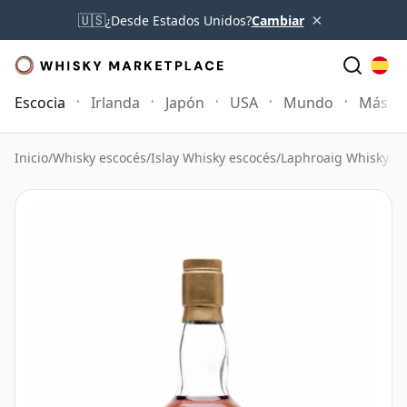
×
🇺🇸
¿Desde Estados Unidos?
Cambiar
Escocia
Irlanda
Japón
USA
Mundo
Más
Inicio
/
Whisky escocés
/
Islay Whisky escocés
/
Laphroaig Whisky
/
La