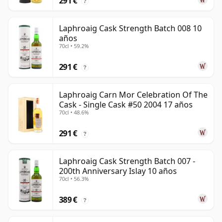
291 €
?
Laphroaig Cask Strength Batch 008 10
años
70cl • 59.2%
291 €
?
Laphroaig Carn Mor Celebration Of The
Cask - Single Cask #50 2004 17 años
70cl • 48.6%
291 €
?
Laphroaig Cask Strength Batch 007 -
200th Anniversary Islay 10 años
70cl • 56.3%
389 €
?