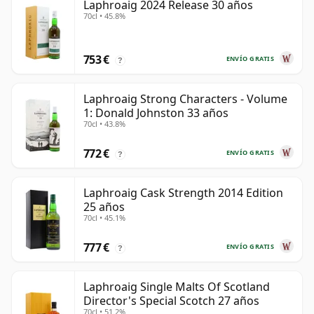
Laphroaig 2024 Release 30 años
70cl • 45.8%
753 €
ENVÍO GRATIS
?
Laphroaig Strong Characters - Volume
1: Donald Johnston 33 años
70cl • 43.8%
772 €
ENVÍO GRATIS
?
Laphroaig Cask Strength 2014 Edition
25 años
70cl • 45.1%
777 €
ENVÍO GRATIS
?
Laphroaig Single Malts Of Scotland
Director's Special Scotch 27 años
70cl • 51.2%