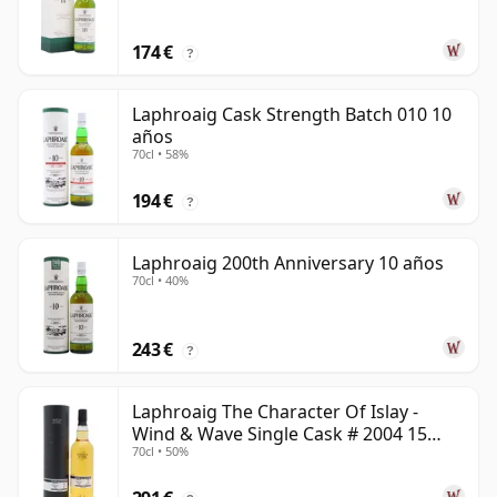
174 €
?
Laphroaig Cask Strength Batch 010 10
años
70cl • 58%
194 €
?
Laphroaig 200th Anniversary 10 años
70cl • 40%
243 €
?
Laphroaig The Character Of Islay -
Wind & Wave Single Cask # 2004 15
70cl • 50%
años