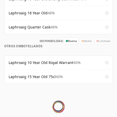
Laphroaig 18 Year Old
48%
Laphroaig Quarter Cask
48%
DISPONIBILIDAD:
Buena
Media
Limitada
OTROS EMBOTELLADOS
Laphroaig 10 Year Old Royal Warrant
40%
Laphroaig 15 Year Old 75cl
40%