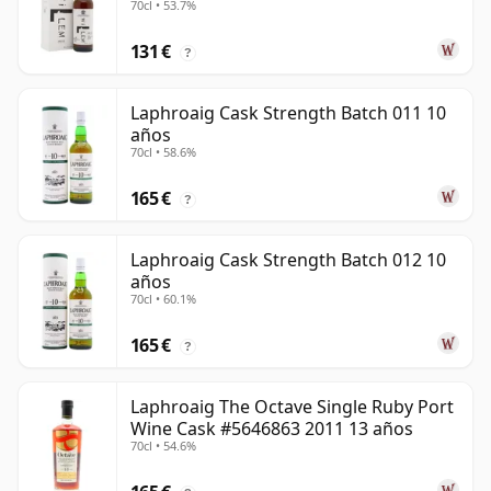
70cl • 53.7%
131 €
?
Laphroaig Cask Strength Batch 011 10
años
70cl • 58.6%
165 €
?
Laphroaig Cask Strength Batch 012 10
años
70cl • 60.1%
165 €
?
Laphroaig The Octave Single Ruby Port
Wine Cask #5646863 2011 13 años
70cl • 54.6%