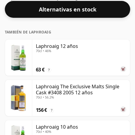
habitual de 70 cl.
Alternativas en stock
TAMBIÉN DE LAPHROAIG
Laphroaig 12 años
70cl • 46%
63 €
?
Laphroaig The Exclusive Malts Single
Cask #3408 2005 12 años
70cl • 56.2%
156 €
?
Laphroaig 10 años
70cl • 40%