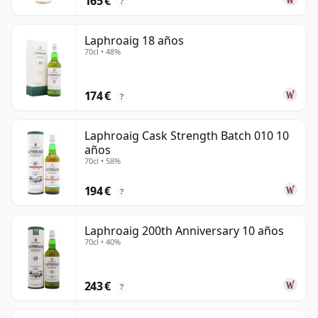
165 €
?
Laphroaig 18 años
70cl • 48%
174 €
?
Laphroaig Cask Strength Batch 010 10
años
70cl • 58%
194 €
?
Laphroaig 200th Anniversary 10 años
70cl • 40%
243 €
?