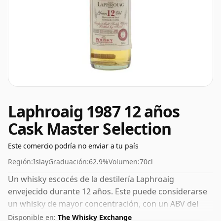
Laphroaig 1987 12 años
Cask Master Selection
Este comercio podría no enviar a tu país
Región:
Islay
Graduación:
62.9%
Volumen:
70cl
Un whisky escocés de la destilería Laphroaig
envejecido durante 12 años. Este puede considerarse
un whisky de mayor concentración, con un ABV del
62,9%. Se presenta en el tamaño de embotellado
Disponible en:
The Whisky Exchange