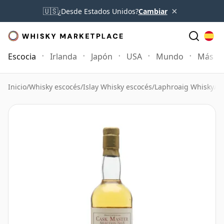
×
🇺🇸
¿Desde Estados Unidos?
Cambiar
Escocia
Irlanda
Japón
USA
Mundo
Más
Inicio
/
Whisky escocés
/
Islay Whisky escocés
/
Laphroaig Whisky
/
La