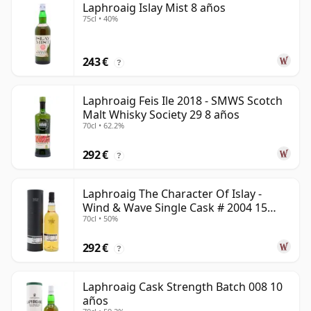
Laphroaig Islay Mist 8 años
75cl • 40%
243 €
?
Laphroaig Feis Ile 2018 - SMWS Scotch
Malt Whisky Society 29 8 años
70cl • 62.2%
292 €
?
Laphroaig The Character Of Islay -
Wind & Wave Single Cask # 2004 15
70cl • 50%
años
292 €
?
Laphroaig Cask Strength Batch 008 10
años