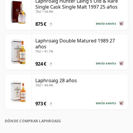
Laphroaig Hunter Laing's Old & Rare
Single Cask Single Malt 1997 25 años
70cl • 54.4%
875 €
ENVÍO GRATIS
?
Laphroaig Double Matured 1989 27
años
70cl • 41.7%
924 €
ENVÍO GRATIS
?
Laphroaig 28 años
70cl • 44.4%
973 €
ENVÍO GRATIS
?
DÓNDE COMPRAR LAPHROAIG