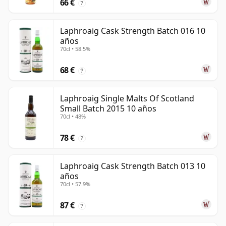
66 €
?
Laphroaig Cask Strength Batch 016 10
años
70cl • 58.5%
68 €
?
Laphroaig Single Malts Of Scotland
Small Batch 2015 10 años
70cl • 48%
78 €
?
Laphroaig Cask Strength Batch 013 10
años
70cl • 57.9%
87 €
?