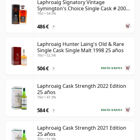
Laphroaig Signatory Vintage
Symington's Choice Single Cask # 2000
70cl • 54.5%
25 años
486 €
?
Laphroaig Hunter Laing's Old & Rare
Single Cask Single Malt 1998 25 años
70cl • 52.5%
506 €
ENVÍO GRATIS
?
Laphroaig Cask Strength 2022 Edition
25 años
70cl • 47.3%
584 €
ENVÍO GRATIS
?
Laphroaig Cask Strength 2021 Edition
25 años
70cl • 51.9%