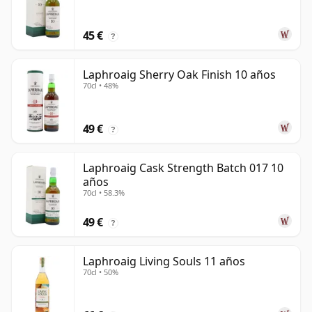
45 €
?
Laphroaig Sherry Oak Finish 10 años
70cl • 48%
49 €
?
Laphroaig Cask Strength Batch 017 10
años
70cl • 58.3%
49 €
?
Laphroaig Living Souls 11 años
70cl • 50%