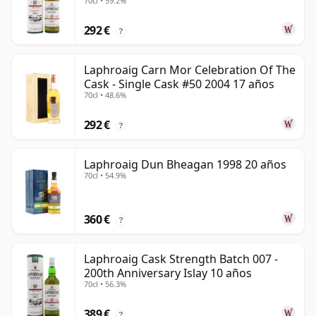
70cl • 59.2%
292 €
?
Laphroaig Carn Mor Celebration Of The
Cask - Single Cask #50 2004 17 años
70cl • 48.6%
292 €
?
Laphroaig Dun Bheagan 1998 20 años
70cl • 54.9%
360 €
?
Laphroaig Cask Strength Batch 007 -
200th Anniversary Islay 10 años
70cl • 56.3%
389 €
?