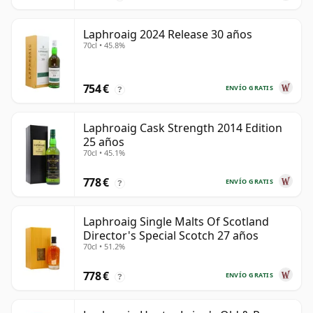
Laphroaig 2024 Release 30 años
70cl • 45.8%
754 €
ENVÍO GRATIS
?
Laphroaig Cask Strength 2014 Edition
25 años
70cl • 45.1%
778 €
ENVÍO GRATIS
?
Laphroaig Single Malts Of Scotland
Director's Special Scotch 27 años
70cl • 51.2%
778 €
ENVÍO GRATIS
?