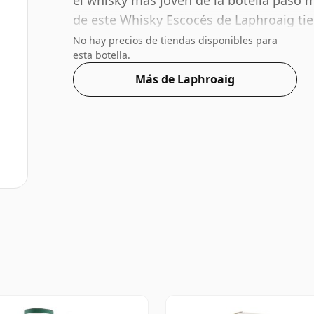
el whisky más joven de la botella pasó 
de este Whisky Escocés de Laphroaig ti
contenido de alcohol es más que acepta
No hay precios de tiendas disponibles para
esta botella.
de 70 cl.
Más de Laphroaig