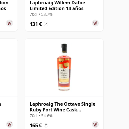
rbon
Laphroaig Willem Dafoe
ños
Limited Edition 14 años
70cl • 53.7%
131 €
?
h
Laphroaig The Octave Single
Ruby Port Wine Cask
#5646863 2011 13 años
70cl • 54.6%
165 €
?