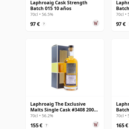
Laphroaig Cask Strength
Laphr
Batch 015 10 años
Batch
70cl • 56.5%
70cl •
97 €
97 €
?
Laphroaig The Exclusive
Laphr
Malts Single Cask #3408 2005
Batch
12 años
70cl • 56.2%
70cl •
155 €
165 €
?