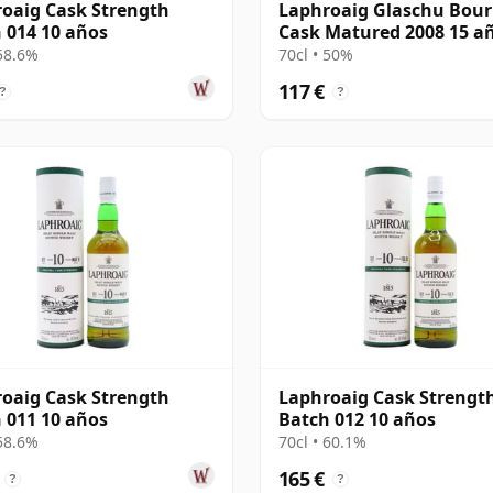
oaig Cask Strength
Laphroaig Glaschu Bou
 014 10 años
Cask Matured 2008 15 a
 58.6%
70cl • 50%
117 €
?
?
oaig Cask Strength
Laphroaig Cask Strengt
 011 10 años
Batch 012 10 años
 58.6%
70cl • 60.1%
165 €
?
?