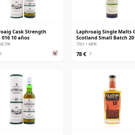
oaig Cask Strength
Laphroaig Single Malts 
 016 10 años
Scotland Small Batch 20
años
 58.5%
70cl • 48%
78 €
?
?