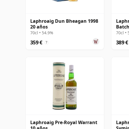
Laphroaig Dun Bheagan 1998
Laphr
20 años
Batch
Islay
70cl • 54.9%
70cl •
359 €
389 €
?
Laphroaig Pre-Royal Warrant
Laphr
10 años
Symin