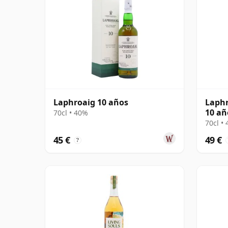
Laphroaig 10 años
Laphr
10 añ
70cl • 40%
70cl •
45 €
49 €
?