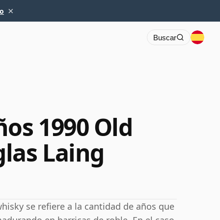
×
io
Buscar
ños 1990 Old
las Laing
hisky se refiere a la cantidad de años que