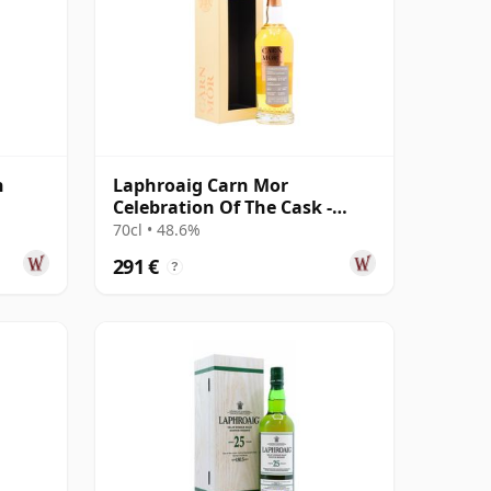
h
Laphroaig Carn Mor
Celebration Of The Cask -
Single Cask #50 2004 17 años
70cl • 48.6%
291 €
?