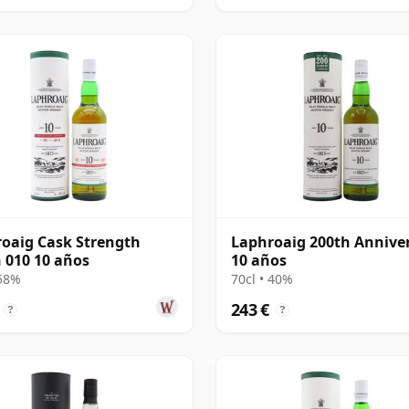
oaig Cask Strength
Laphroaig 200th Annive
 010 10 años
10 años
 58%
70cl • 40%
243 €
?
?