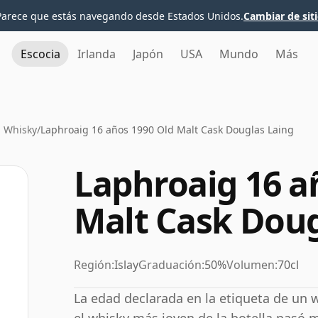
Parece que estás navegando desde Estados Unidos.
Cambiar de sit
Escocia
Irlanda
Japón
USA
Mundo
Más
 Whisky
/
Laphroaig 16 años 1990 Old Malt Cask Douglas Laing
Laphroaig 16 a
Malt Cask Doug
Región:
Islay
Graduación:
50%
Volumen:
70cl
La edad declarada en la etiqueta de un w