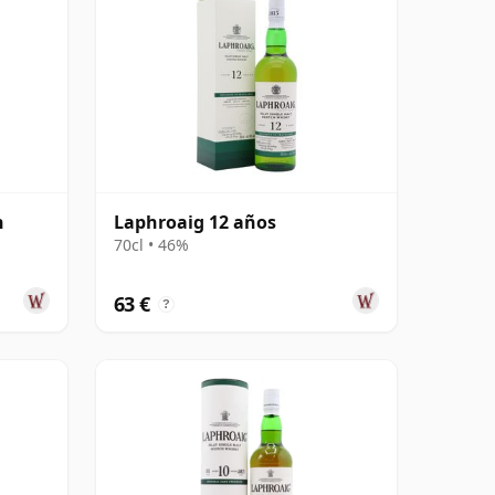
h
Laphroaig 12 años
70cl • 46%
63 €
?