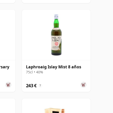
rsary
Laphroaig Islay Mist 8 años
75cl • 40%
243 €
?