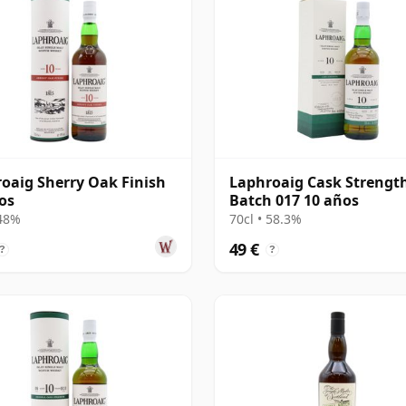
oaig Sherry Oak Finish
Laphroaig Cask Strengt
os
Batch 017 10 años
 48%
70cl • 58.3%
49 €
?
?