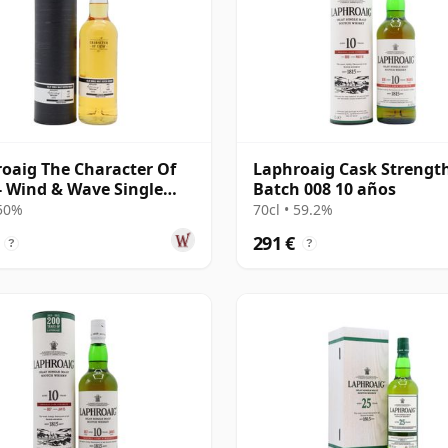
oaig The Character Of
Laphroaig Cask Strengt
 - Wind & Wave Single
Batch 008 10 años
# 2004 15 años
 50%
70cl • 59.2%
291 €
?
?