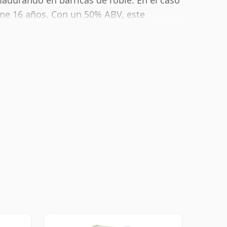
madurando en barricas de roble. En el caso
ene 16 años. Con un 50% ABV, este
ble. Embotellado en el tamaño estándar