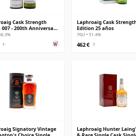
oaig Cask Strength
Laphroaig Cask Strengt
 007 - 200th Anniversary
Edition 25 años
 10 años
 56.3%
70cl • 51.4%
462 €
?
?
oaig Signatory Vintage
Laphroaig Hunter Laing'
gton's Choice Single
& Rare Single Cask Singl