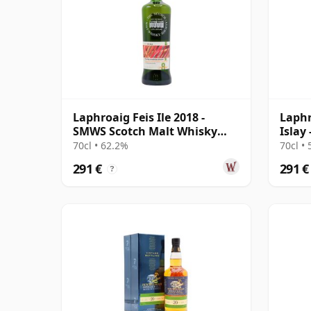
Laphroaig Feis Ile 2018 -
Laphr
SMWS Scotch Malt Whisky
Islay
Society 29 8 años
Cask 
70cl • 62.2%
70cl •
291 €
291 €
?