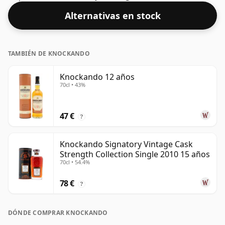
este se envía en el tamaño normal de 70 cl.
Alternativas en stock
TAMBIÉN DE KNOCKANDO
Knockando 12 años
70cl • 43%
47 €
?
Knockando Signatory Vintage Cask
Strength Collection Single 2010 15 años
70cl • 54.4%
78 €
?
DÓNDE COMPRAR KNOCKANDO