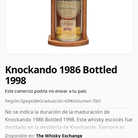
Knockando 1986 Bottled
1998
Este comercio podría no enviar a tu país
Región:
Speyside
Graduación:
43%
Volumen:
70cl
No se indica la duración de la maduración de
Knockando 1986 Bottled 1998. Este whisky escocés fue
destilado en la destilería de Knockando. Siempre es
bueno ver whiskies embotellados con un ABV del 43%;
Disponible en:
The Whisky Exchange