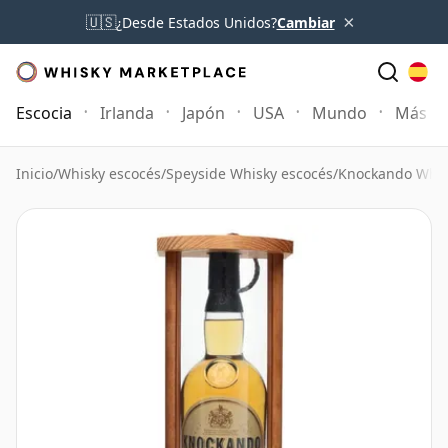
×
🇺🇸
¿Desde Estados Unidos?
Cambiar
Escocia
Irlanda
Japón
USA
Mundo
Más
Inicio
/
Whisky escocés
/
Speyside Whisky escocés
/
Knockando Whis