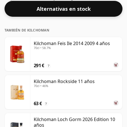
años. Viene en una botella estándar de 70 cl con una
Alternativas en stock
concentración no estándar del 59,8%.
TAMBIÉN DE KILCHOMAN
Kilchoman Feis Ile 2014 2009 4 años
70cl • 58.7%
291 €
?
Kilchoman Rockside 11 años
70cl • 46%
63 €
?
Kilchoman Loch Gorm 2026 Edition 10
años