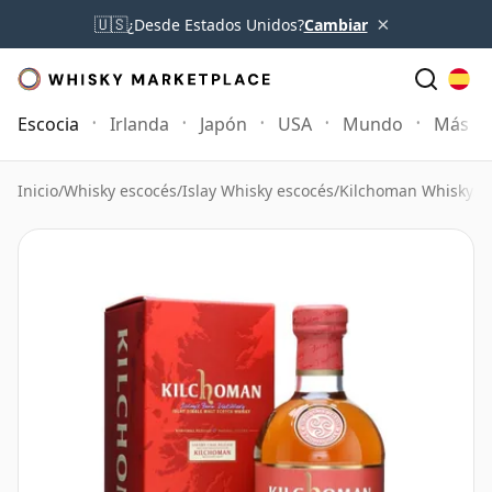
×
🇺🇸
¿Desde Estados Unidos?
Cambiar
Escocia
Irlanda
Japón
USA
Mundo
Más
Inicio
/
Whisky escocés
/
Islay Whisky escocés
/
Kilchoman Whisky
/
K