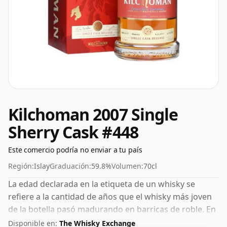
Kilchoman 2007 Single
Sherry Cask #448
Este comercio podría no enviar a tu país
Región:
Islay
Graduación:
59.8%
Volumen:
70cl
La edad declarada en la etiqueta de un whisky se
refiere a la cantidad de años que el whisky más joven
de la botella pasó madurando en barricas de roble. En
el caso de este whisky escocés de Kilchoman es de 4
Disponible en:
The Whisky Exchange